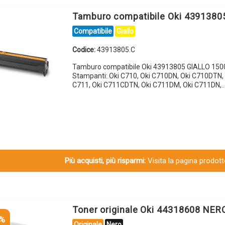
Tamburo compatibile Oki 4391380
Compatibile
Giallo
Codice:
43913805.C
Tamburo compatibile Oki 43913805 GIALLO 150
Stampanti: Oki C710, Oki C710DN, Oki C710DTN, 
C711, Oki C711CDTN, Oki C711DM, Oki C711DN,
Più acquisti, più risparmi:
Visita la pagina prodotto
Toner originale Oki 44318608 NER
5%
Originale
Nero