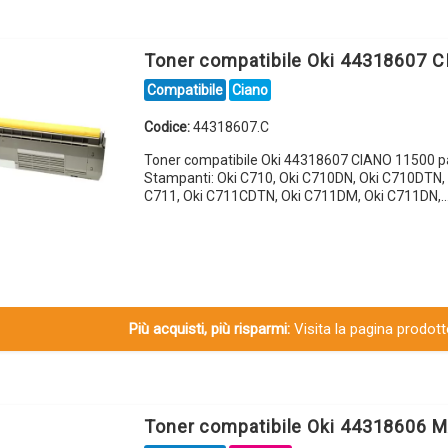
Toner compatibile Oki 44318607 
Compatibile
Ciano
Codice:
44318607.C
Toner compatibile Oki 44318607 CIANO 11500 p
Stampanti: Oki C710, Oki C710DN, Oki C710DTN, 
C711, Oki C711CDTN, Oki C711DM, Oki C711DN,
Più acquisti, più risparmi:
Visita la pagina prodotto
Toner compatibile Oki 44318606