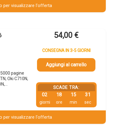
 per visualizzare l'offerta
54,00
€
6
CONSEGNA IN 3-5 GIORNI
Aggiungi al carrello
5000 pagine
TN, Oki C710N,
DN,…
SCADE TRA:
02
18
15
30
giorni
ore
min
sec
 per visualizzare l'offerta