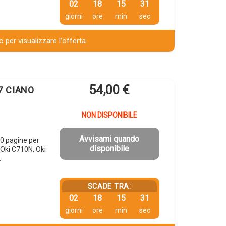
02
18
15
30
giorni
ore
min
sec
 per visualizzare l'offerta
54,00
€
7 CIANO
NON DISPONIBILE
Avvisami quando
0 pagine per
disponibile
Oki C710N, Oki
…
SCADE TRA:
02
18
15
30
giorni
ore
min
sec