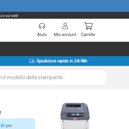
zzo sul web!
Aiuto
Mio account
Carrello
Spedizioni rapide in 24/48h
1
042
per