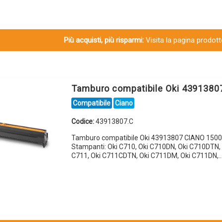
Più acquisti, più risparmi:
Visita la pagina prodotto
Tamburo compatibile Oki 4391380
Compatibile
Ciano
Codice:
43913807.C
Tamburo compatibile Oki 43913807 CIANO 1500
Stampanti: Oki C710, Oki C710DN, Oki C710DTN, 
C711, Oki C711CDTN, Oki C711DM, Oki C711DN,