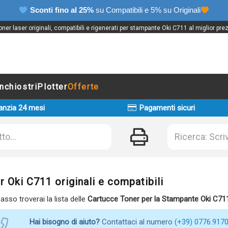
Sconti fino al 25%
su Compatibili e 5% su Originali
ner laser originali, compatibili e rigenerati per stampante Oki C711 al miglior pre
Inchiostri
Plotter
Offerte
anzia 24 mesi
Pagamenti sicuri
r Oki C711 originali e compatibili
basso troverai la lista delle
Cartucce Toner per la Stampante Oki C71
Hai bisogno di aiuto?
Contattaci al numero
(+39) 0776.917