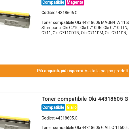
Compatibile
Magenta
Codice:
44318606.C
Toner compatibile Oki 44318606 MAGENTA 1150
Stampanti: Oki C710, Oki C710DN, Oki C710DTN, 
C711, Oki C711CDTN, Oki C711DM, Oki C711DN,
Più acquisti, più risparmi:
Visita la pagina prodotto
Toner compatibile Oki 44318605 G
Compatibile
Giallo
Codice:
44318605.C
Toner compatibile Oki 44318605 GIALLO 11500 