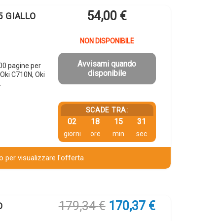
54,00
€
5 GIALLO
NON DISPONIBILE
Avvisami quando
00 pagine per
disponibile
Oki C710N, Oki
…
SCADE TRA:
02
18
15
30
giorni
ore
min
sec
 per visualizzare l'offerta
Il
Il
179,34
€
170,37
€
O
prezzo
prezzo