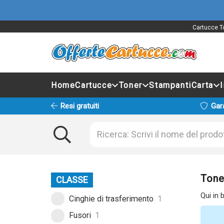
Cartucce To
Home
Cartucce
Toner
Stampanti
Carta
Resi gratuiti
Gar
Tone
CLASSE
Qui in 
Cinghie di trasferimento
1
Fusori
1