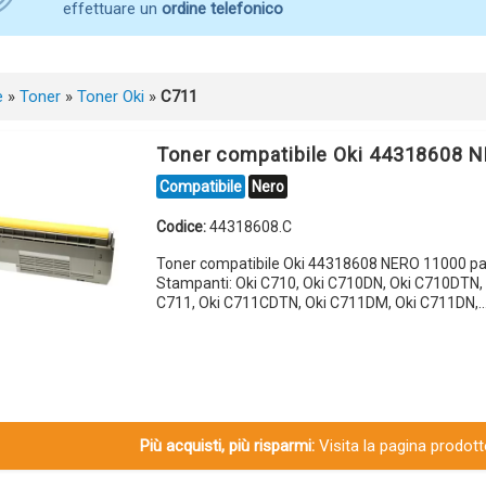
effettuare un
ordine telefonico
e
»
Toner
»
Toner Oki
»
C711
Toner compatibile Oki 44318608 
Compatibile
Nero
Codice:
44318608.C
Toner compatibile Oki 44318608 NERO 11000 pa
Stampanti: Oki C710, Oki C710DN, Oki C710DTN, 
C711, Oki C711CDTN, Oki C711DM, Oki C711DN,
Più acquisti, più risparmi:
Visita la pagina prodotto