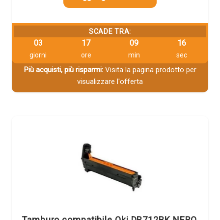
SCADE TRA:
03
17
09
16
giorni
ore
min
sec
Più acquisti, più risparmi:
Visita la pagina prodotto per
visualizzare l'offerta
Tamburo compatibile Oki DR712BK NERO