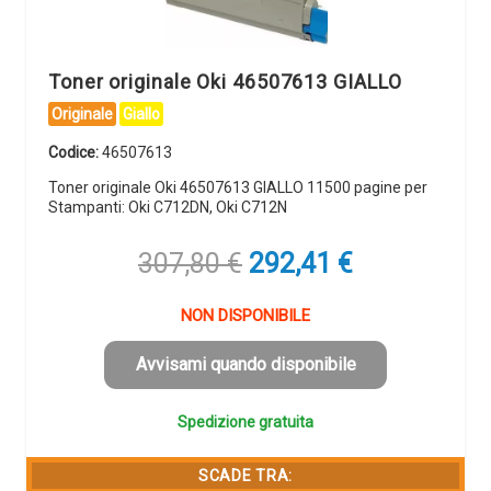
Toner originale Oki 46507613 GIALLO
Originale
Giallo
Codice:
46507613
Toner originale Oki 46507613 GIALLO 11500 pagine per
Stampanti: Oki C712DN, Oki C712N
Il
Il
307,80
€
292,41
€
prezzo
prezzo
originale
attuale
NON DISPONIBILE
era:
è:
307,80 €.
292,41 €.
Avvisami quando disponibile
Spedizione gratuita
SCADE TRA: