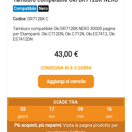
Compatibile
Nero
Codice:
DR712BK.C
Tamburo compatibile Oki DR712BK NERO 30000 pagine
per Stampanti: Oki C712DN, Oki C712N, Oki ES7412, Oki
ES7412DN
43,00
€
CONSEGNA IN 3-5 GIORNI
Aggiungi al carrello
SCADE TRA:
03
17
09
16
giorni
ore
min
sec
Più acquisti, più risparmi:
Visita la pagina prodotto per