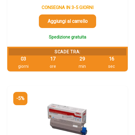
prezzo
prezzo
originale
attuale
CONSEGNA IN 3-5 GIORNI
era:
è:
87,01 €.
82,66 €.
Aggiungi al carrello
Spedizione gratuita
SCADE TRA:
03
17
29
16
giorni
ore
min
sec
-5%