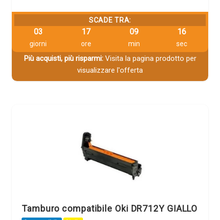
SCADE TRA:
03
17
09
16
giorni
ore
min
sec
Più acquisti, più risparmi:
Visita la pagina prodotto per
visualizzare l'offerta
Tamburo compatibile Oki DR712Y GIALLO