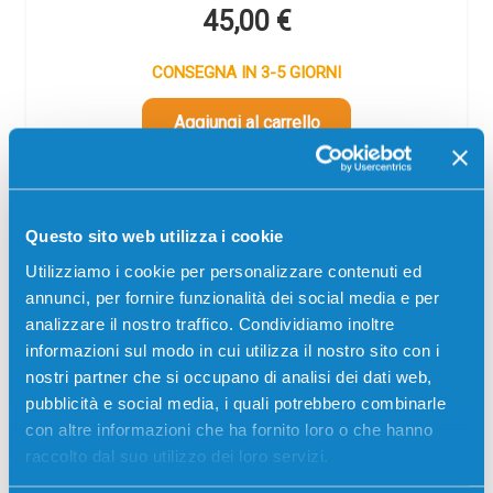
45,00
€
CONSEGNA IN 3-5 GIORNI
Aggiungi al carrello
SCADE TRA:
03
17
09
16
Questo sito web utilizza i cookie
giorni
ore
min
sec
Utilizziamo i cookie per personalizzare contenuti ed
Più acquisti, più risparmi:
Visita la pagina prodotto per
annunci, per fornire funzionalità dei social media e per
visualizzare l'offerta
analizzare il nostro traffico. Condividiamo inoltre
informazioni sul modo in cui utilizza il nostro sito con i
nostri partner che si occupano di analisi dei dati web,
pubblicità e social media, i quali potrebbero combinarle
con altre informazioni che ha fornito loro o che hanno
raccolto dal suo utilizzo dei loro servizi.