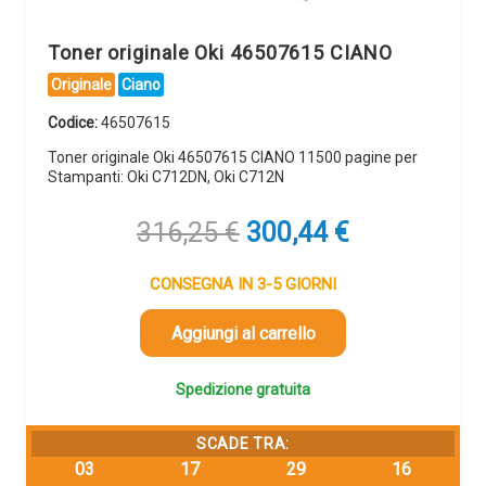
Toner originale Oki 46507615 CIANO
Originale
Ciano
Codice:
46507615
Toner originale Oki 46507615 CIANO 11500 pagine per
Stampanti: Oki C712DN, Oki C712N
Il
Il
316,25
€
300,44
€
prezzo
prezzo
originale
attuale
CONSEGNA IN 3-5 GIORNI
era:
è:
316,25 €.
300,44 €.
Aggiungi al carrello
Spedizione gratuita
SCADE TRA:
03
17
29
16