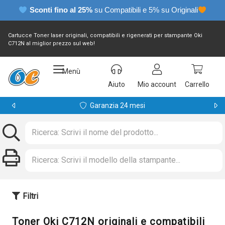
Sconti fino al 25%
su Compatibili e 5% su Originali
Cartucce Toner laser originali, compatibili e rigenerati per stampante Oki
C712N al miglior prezzo sul web!
Menù
Aiuto
Mio account
Carrello
Garanzia 24 mesi
Filtri
Toner Oki C712N originali e compatibili