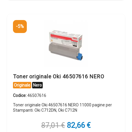
-5%
Toner originale Oki 46507616 NERO
Originale
Nero
Codice:
46507616
Toner originale Oki 46507616 NERO 11000 pagine per
Stampanti: Oki C712DN, Oki C712N
Il
Il
87,01
€
82,66
€