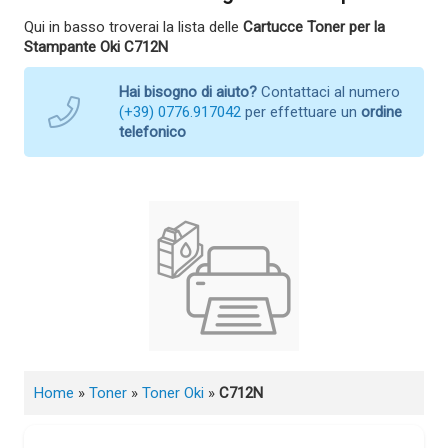
Qui in basso troverai la lista delle
Cartucce Toner per la
Stampante Oki C712N
Hai bisogno di aiuto?
Contattaci al numero
(+39) 0776.917042
per effettuare un
ordine
telefonico
Home
»
Toner
»
Toner Oki
»
C712N