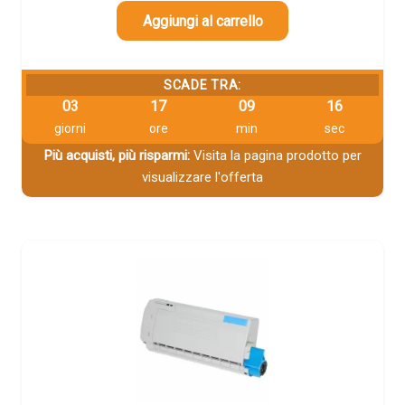
Aggiungi al carrello
SCADE TRA:
03
17
09
16
giorni
ore
min
sec
Più acquisti, più risparmi:
Visita la pagina prodotto per
visualizzare l'offerta