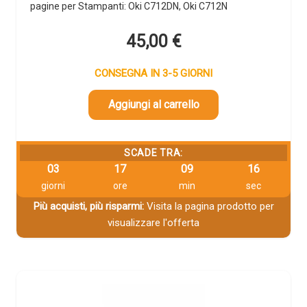
pagine per Stampanti: Oki C712DN, Oki C712N
45,00
€
CONSEGNA IN 3-5 GIORNI
Aggiungi al carrello
SCADE TRA:
03
17
09
16
giorni
ore
min
sec
Più acquisti, più risparmi:
Visita la pagina prodotto per
visualizzare l'offerta