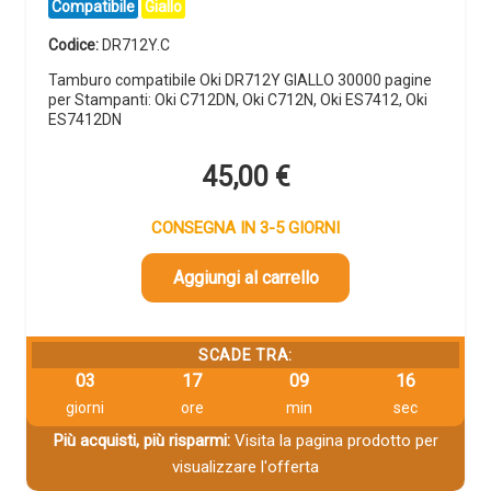
Compatibile
Giallo
Codice:
DR712Y.C
Tamburo compatibile Oki DR712Y GIALLO 30000 pagine
per Stampanti: Oki C712DN, Oki C712N, Oki ES7412, Oki
ES7412DN
45,00
€
CONSEGNA IN 3-5 GIORNI
Aggiungi al carrello
SCADE TRA:
03
17
09
16
giorni
ore
min
sec
Più acquisti, più risparmi:
Visita la pagina prodotto per
visualizzare l'offerta