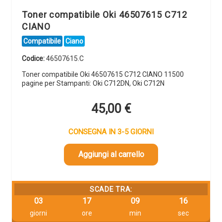
Toner compatibile Oki 46507615 C712
CIANO
Compatibile
Ciano
Codice:
46507615.C
Toner compatibile Oki 46507615 C712 CIANO 11500
pagine per Stampanti: Oki C712DN, Oki C712N
45,00
€
CONSEGNA IN 3-5 GIORNI
Aggiungi al carrello
SCADE TRA:
03
17
09
16
giorni
ore
min
sec