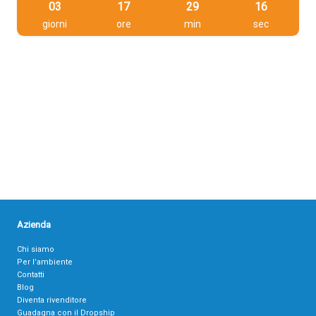
03
17
29
16
giorni
ore
min
sec
Azienda
Chi siamo
Per l’ambiente
Contatti
Blog
Diventa rivenditore
Guadagna con il Dropship