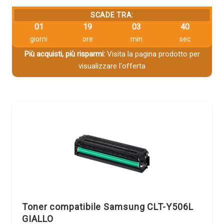
SCADE TRA:
01
19
03
39
giorni
ore
min
sec
Più acquisti, più risparmi:
Visita la pagina prodotto per
visualizzare l'offerta
Toner compatibile Samsung CLT-Y506L
GIALLO