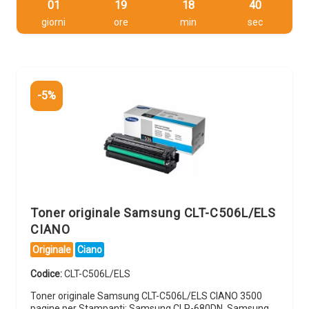
01
19
18
39
giorni
ore
min
sec
-5%
Toner originale Samsung CLT-C506L/ELS
CIANO
Originale
Ciano
Codice:
CLT-C506L/ELS
Toner originale Samsung CLT-C506L/ELS CIANO 3500
pagine per Stampanti: Samsung CLP-680DN, Samsung