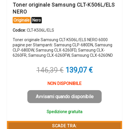
Toner originale Samsung CLT-K506L/ELS
NERO
Originale
Nero
Codice:
CLT-K506L/ELS
Toner originale Samsung CLT-K506L/ELS NERO 6000
pagine per Stampanti: Samsung CLP-680DN, Samsung
CLP-680DW, Samsung CLX-6260FD, Samsung CLX-
6260FR, Samsung CLX-6260FW, Samsung CLX-6260ND
Il
Il
146,39
€
139,07
€
prezzo
prezzo
originale
attuale
NON DISPONIBILE
era:
è:
146,39 €.
139,07 €.
Avvisami quando disponibile
Spedizione gratuita
SCADE TRA: