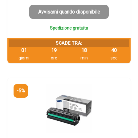
era:
è:
96,51 €.
91,68 €.
Avvisami quando disponibile
Spedizione gratuita
SCADE TRA:
01
19
18
39
giorni
ore
min
sec
-5%