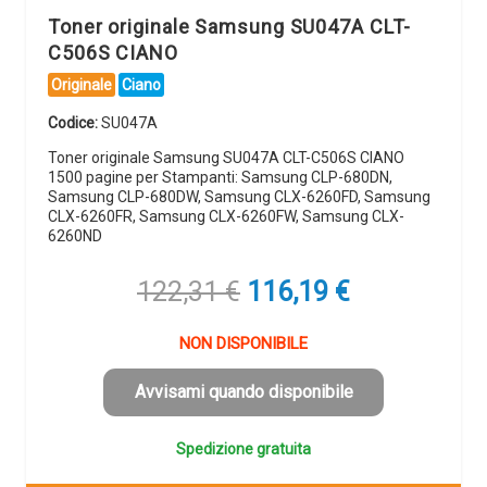
Toner originale Samsung SU047A CLT-
C506S CIANO
Originale
Ciano
Codice:
SU047A
Toner originale Samsung SU047A CLT-C506S CIANO
1500 pagine per Stampanti: Samsung CLP-680DN,
Samsung CLP-680DW, Samsung CLX-6260FD, Samsung
CLX-6260FR, Samsung CLX-6260FW, Samsung CLX-
6260ND
Il
Il
122,31
€
116,19
€
prezzo
prezzo
originale
attuale
NON DISPONIBILE
era:
è:
122,31 €.
116,19 €.
Avvisami quando disponibile
Spedizione gratuita