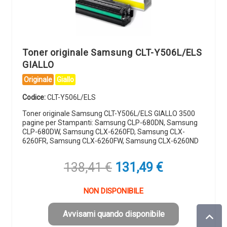
Toner originale Samsung CLT-Y506L/ELS
GIALLO
Originale
Giallo
Codice:
CLT-Y506L/ELS
Toner originale Samsung CLT-Y506L/ELS GIALLO 3500
pagine per Stampanti: Samsung CLP-680DN, Samsung
CLP-680DW, Samsung CLX-6260FD, Samsung CLX-
6260FR, Samsung CLX-6260FW, Samsung CLX-6260ND
Il
Il
138,41
€
131,49
€
prezzo
prezzo
originale
attuale
NON DISPONIBILE
era:
è:
138,41 €.
131,49 €.
Avvisami quando disponibile