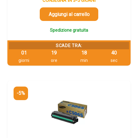
originale
attuale
CONSEGNA IN 3-5 GIORNI
era:
è:
185,66 €.
176,38 €.
Aggiungi al carrello
Spedizione gratuita
SCADE TRA:
01
19
18
39
giorni
ore
min
sec
-5%