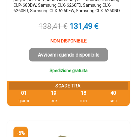
CLP-680DW, Samsung CLX-6260FD, Samsung CLX-
6260FR, Samsung CLX-6260FW, Samsung CLX-6260ND
Il
Il
138,41
€
131,49
€
prezzo
prezzo
originale
attuale
NON DISPONIBILE
era:
è:
138,41 €.
131,49 €.
Avvisami quando disponibile
Spedizione gratuita
SCADE TRA:
01
19
18
39
giorni
ore
min
sec
-5%