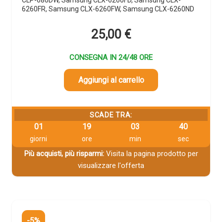
6260FR, Samsung CLX-6260FW, Samsung CLX-6260ND
25,00
€
CONSEGNA IN 24/48 ORE
Aggiungi al carrello
SCADE TRA:
01
19
03
39
giorni
ore
min
sec
Più acquisti, più risparmi:
Visita la pagina prodotto per
visualizzare l'offerta
-5%