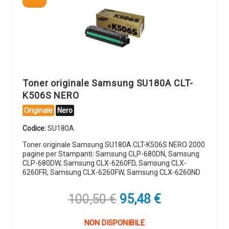
Toner originale Samsung SU180A CLT-
K506S NERO
Originale
Nero
Codice:
SU180A
Toner originale Samsung SU180A CLT-K506S NERO 2000
pagine per Stampanti: Samsung CLP-680DN, Samsung
CLP-680DW, Samsung CLX-6260FD, Samsung CLX-
6260FR, Samsung CLX-6260FW, Samsung CLX-6260ND
Il
Il
100,50
€
95,48
€
prezzo
prezzo
originale
attuale
NON DISPONIBILE