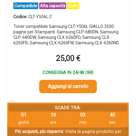
Compatibile
Alta capacità
Giallo
Codice:
CLT-Y506L.C
Toner compatibile Samsung CLT-Y506L GIALLO 3500
pagine per Stampanti: Samsung CLP-680DN, Samsung
CLP-680DW, Samsung CLX-6260FD, Samsung CLX-
6260FR, Samsung CLX-6260FW, Samsung CLX-6260ND
25,00
€
CONSEGNA IN 24/48 ORE
Aggiungi al carrello
SCADE TRA:
01
19
03
39
giorni
ore
min
sec
Più acquisti, più risparmi:
Visita la pagina prodotto per