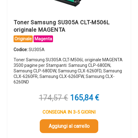
Toner Samsung SU305A CLT-M506L
originale MAGENTA
Originale
Magenta
Codice:
SU305A
Toner Samsung SU305A CLT-M506L originale MAGENTA
3500 pagine per Stampanti: Samsung CLP-680DN,
Samsung CLP-680DW, Samsung CLX-6260FD, Samsung
CLX-6260FR, Samsung CLX-6260FW, Samsung CLX-
6260ND
Il
Il
174,57
€
165,84
€
prezzo
prezzo
originale
attuale
CONSEGNA IN 3-5 GIORNI
era:
è:
174,57 €.
165,84 €.
Aggiungi al carrello