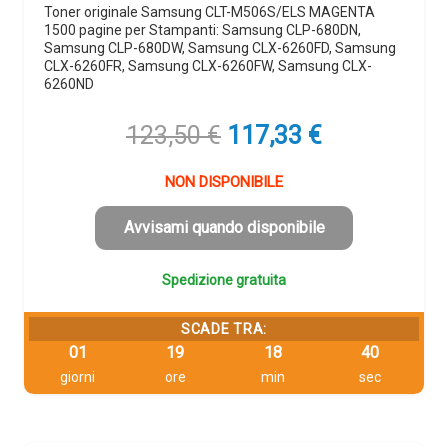
Toner originale Samsung CLT-M506S/ELS MAGENTA
1500 pagine per Stampanti: Samsung CLP-680DN,
Samsung CLP-680DW, Samsung CLX-6260FD, Samsung
CLX-6260FR, Samsung CLX-6260FW, Samsung CLX-
6260ND
Il
Il
123,50
€
117,33
€
prezzo
prezzo
originale
attuale
NON DISPONIBILE
era:
è:
123,50 €.
117,33 €.
Avvisami quando disponibile
Spedizione gratuita
SCADE TRA:
01
19
18
39
giorni
ore
min
sec