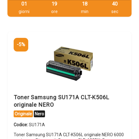
01
19
18
39
giorni
ore
min
sec
-5%
Toner Samsung SU171A CLT-K506L
originale NERO
Originale
Nero
Codice:
SU171A
Toner Samsung SU171A CLT-K506L originale NERO 6000