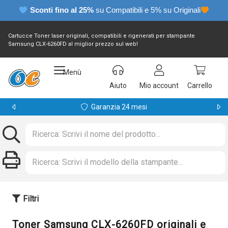
Sconti fino al 25%
su Compatibili e 5% su Originali
Cartucce Toner laser originali, compatibili e rigenerati per stampante
Samsung CLX-6260FD al miglior prezzo sul web!
Menù
Aiuto
Mio account
Carrello
Garanzia 24 mesi
Filtri
Toner Samsung CLX-6260FD originali e