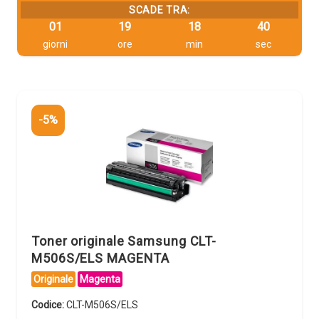
SCADE TRA:
01
19
18
39
giorni
ore
min
sec
-5%
Toner originale Samsung CLT-
M506S/ELS MAGENTA
Originale
Magenta
Codice:
CLT-M506S/ELS