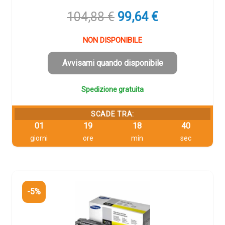
Il
Il
104,88
€
99,64
€
prezzo
prezzo
originale
attuale
NON DISPONIBILE
era:
è:
104,88 €.
99,64 €.
Avvisami quando disponibile
Spedizione gratuita
SCADE TRA:
01
19
18
39
giorni
ore
min
sec
-5%