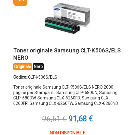
Toner originale Samsung CLT-K506S/ELS
NERO
Originale
Nero
Codice:
CLT-K506S/ELS
Toner originale Samsung CLT-K506S/ELS NERO 2000
pagine per Stampanti: Samsung CLP-680DN, Samsung
CLP-680DW, Samsung CLX-6260FD, Samsung CLX-
6260FR, Samsung CLX-6260FW, Samsung CLX-6260ND
Il
Il
96,51
€
91,68
€
prezzo
prezzo
originale
attuale
NON DISPONIBILE