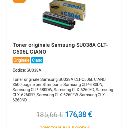
Toner originale Samsung SU038A CLT-
C506L CIANO
Originale
Ciano
Codice:
SU038A
Toner originale Samsung SU038A CLT-C506L CIANO
3500 pagine per Stampanti: Samsung CLP-680DN,
Samsung CLP-680DW, Samsung CLX-6260FD, Samsung
CLX-6260FR, Samsung CLX-6260FW, Samsung CLX-
6260ND
Il
Il
185,66
€
176,38
€
prezzo
prezzo