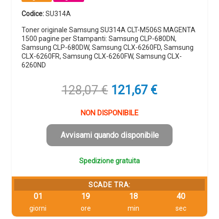
Codice:
SU314A
Toner originale Samsung SU314A CLT-M506S MAGENTA
1500 pagine per Stampanti: Samsung CLP-680DN,
Samsung CLP-680DW, Samsung CLX-6260FD, Samsung
CLX-6260FR, Samsung CLX-6260FW, Samsung CLX-
6260ND
Il
Il
128,07
€
121,67
€
prezzo
prezzo
originale
attuale
NON DISPONIBILE
era:
è:
128,07 €.
121,67 €.
Avvisami quando disponibile
Spedizione gratuita
SCADE TRA:
01
19
18
39
giorni
ore
min
sec