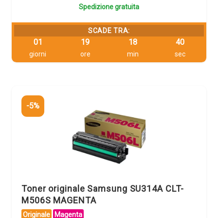
Spedizione gratuita
SCADE TRA:
01
19
18
39
giorni
ore
min
sec
-5%
Toner originale Samsung SU314A CLT-
M506S MAGENTA
Originale
Magenta