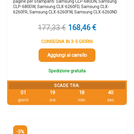
pagine per Stampanti: Samsung CLP-680DN, Samsung
CLP-680DW, Samsung CLX-6260FD, Samsung CLX-
6260FR, Samsung CLX-6260FW, Samsung CLX-6260ND
Il
Il
177,33
€
168,46
€
prezzo
prezzo
originale
attuale
CONSEGNA IN 3-5 GIORNI
era:
è:
177,33 €.
168,46 €.
Aggiungi al carrello
Spedizione gratuita
SCADE TRA:
01
19
18
39
giorni
ore
min
sec
-5%