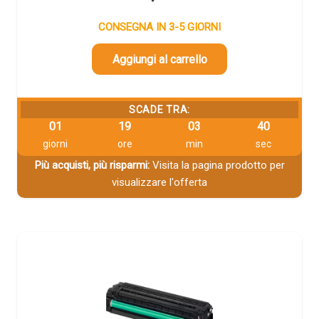
CONSEGNA IN 3-5 GIORNI
Aggiungi al carrello
SCADE TRA:
01
19
03
39
giorni
ore
min
sec
Più acquisti, più risparmi:
Visita la pagina prodotto per
visualizzare l'offerta