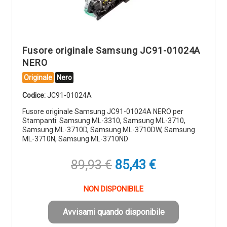
Fusore originale Samsung JC91-01024A
NERO
Originale
Nero
Codice:
JC91-01024A
Fusore originale Samsung JC91-01024A NERO per
Stampanti: Samsung ML-3310, Samsung ML-3710,
Samsung ML-3710D, Samsung ML-3710DW, Samsung
ML-3710N, Samsung ML-3710ND
Il
Il
89,93
€
85,43
€
prezzo
prezzo
originale
attuale
NON DISPONIBILE
era:
è:
89,93 €.
85,43 €.
Avvisami quando disponibile