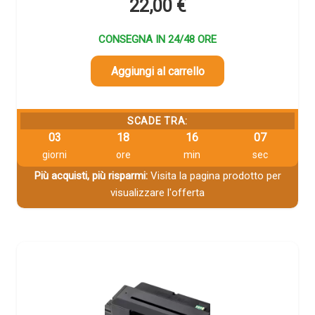
22,00
€
CONSEGNA IN 24/48 ORE
Aggiungi al carrello
SCADE TRA:
03
18
16
06
giorni
ore
min
sec
Più acquisti, più risparmi:
Visita la pagina prodotto per
visualizzare l'offerta