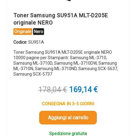
Toner Samsung SU951A MLT-D205E
originale NERO
Originale
Nero
Codice:
SU951A
Toner Samsung SU951A MLT-D205E originale NERO
10000 pagine per Stampanti: Samsung ML-3710,
Samsung ML-3710D, Samsung ML-3710DW, Samsung
ML-3710N, Samsung ML-3710ND, Samsung SCX-5637,
Samsung SCX-5737
Il
Il
178,04
€
169,14
€
prezzo
prezzo
originale
attuale
CONSEGNA IN 3-5 GIORNI
era:
è:
178,04 €.
169,14 €.
Aggiungi al carrello
Spedizione gratuita