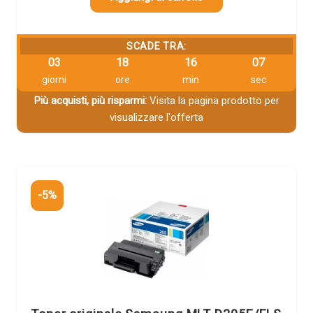
SCADE TRA:
03
18
16
06
giorni
ore
min
sec
Più acquisti, più risparmi:
Visita la pagina prodotto per
visualizzare l'offerta
-5%