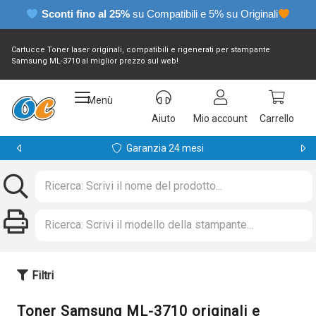
Sconti fino al 25%
su Compatibili e 5% su Originali
Cartucce Toner laser originali, compatibili e rigenerati per stampante
Samsung ML-3710 al miglior prezzo sul web!
Menù
Aiuto
Mio account
Carrello
Garanzia 24 mesi
Filtri
Toner Samsung ML-3710 originali e