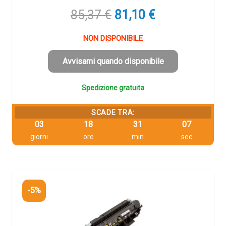
Il
Il
85,37
€
81,10
€
prezzo
prezzo
originale
attuale
NON DISPONIBILE
era:
è:
85,37 €.
81,10 €.
Avvisami quando disponibile
Spedizione gratuita
SCADE TRA:
03
18
31
06
giorni
ore
min
sec
-5%