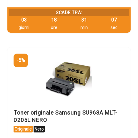
SCADE TRA:
03
18
31
06
giorni
ore
min
sec
-5%
Toner originale Samsung SU963A MLT-
D205L NERO
Originale
Nero