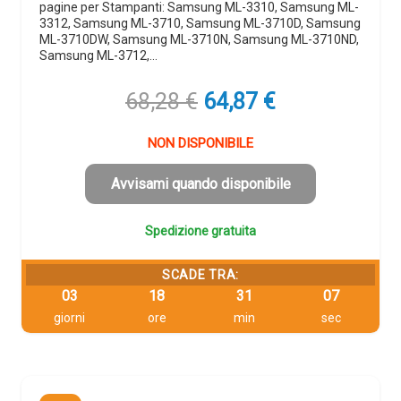
pagine per Stampanti: Samsung ML-3310, Samsung ML-
3312, Samsung ML-3710, Samsung ML-3710D, Samsung
ML-3710DW, Samsung ML-3710N, Samsung ML-3710ND,
Samsung ML-3712,…
Il
Il
68,28
€
64,87
€
prezzo
prezzo
originale
attuale
NON DISPONIBILE
era:
è:
68,28 €.
64,87 €.
Avvisami quando disponibile
Spedizione gratuita
SCADE TRA:
03
18
31
06
giorni
ore
min
sec