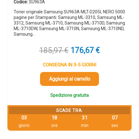
Codice:
SU963A
Toner originale Samsung SU963A MLT-D205L NERO 5000
pagine per Stampanti: Samsung ML-3310, Samsung ML-
3312, Samsung ML-3710, Samsung ML-3710D, Samsung
ML-3710DW, Samsung ML-3710N, Samsung ML-3710ND,
Samsung…
Il
Il
185,97
€
176,67
€
prezzo
prezzo
originale
attuale
CONSEGNA IN 3-5 GIORNI
era:
è:
185,97 €.
176,67 €.
Aggiungi al carrello
Spedizione gratuita
SCADE TRA:
03
18
31
06
giorni
ore
min
sec