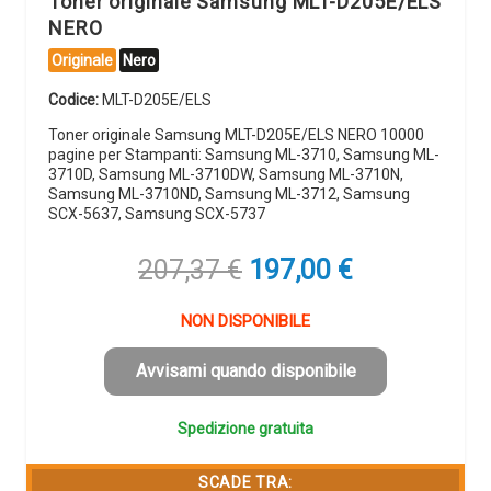
Toner originale Samsung MLT-D205E/ELS
NERO
Originale
Nero
Codice:
MLT-D205E/ELS
Toner originale Samsung MLT-D205E/ELS NERO 10000
pagine per Stampanti: Samsung ML-3710, Samsung ML-
3710D, Samsung ML-3710DW, Samsung ML-3710N,
Samsung ML-3710ND, Samsung ML-3712, Samsung
SCX-5637, Samsung SCX-5737
Il
Il
207,37
€
197,00
€
prezzo
prezzo
originale
attuale
NON DISPONIBILE
era:
è:
207,37 €.
197,00 €.
Avvisami quando disponibile
Spedizione gratuita
SCADE TRA: