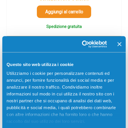
Aggiungi al carrello
Spedizione gratuita
SCADE TRA:
02
18
29
51
giorni
ore
min
sec
Più acquisti, più risparmi:
Visita la pagina prodotto per
Questo sito web utilizza i cookie
visualizzare l'offerta
Utilizziamo i cookie per personalizzare contenuti ed
annunci, per fornire funzionalità dei social media e per
analizzare il nostro traffico. Condividiamo inoltre
informazioni sul modo in cui utilizza il nostro sito con i
nostri partner che si occupano di analisi dei dati web,
-5%
pubblicità e social media, i quali potrebbero combinarle
con altre informazioni che ha fornito loro o che hanno
raccolto dal suo utilizzo dei loro servizi.