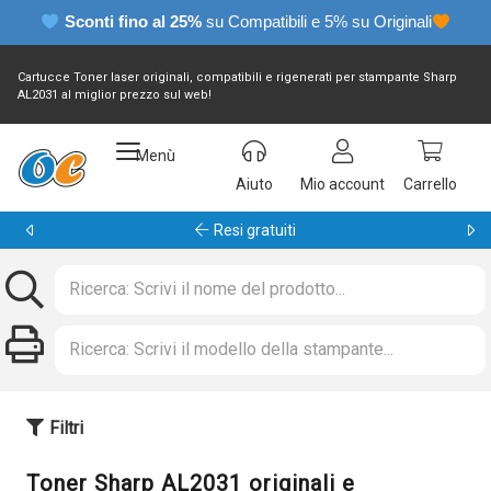
Sconti fino al 25%
su Compatibili e 5% su Originali
Cartucce Toner laser originali, compatibili e rigenerati per stampante Sharp
AL2031 al miglior prezzo sul web!
Menù
Aiuto
Mio account
Carrello
Resi gratuiti
Filtri
Toner Sharp AL2031 originali e