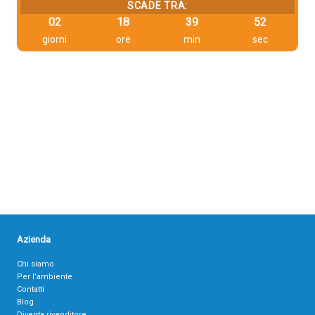
SCADE TRA:
02
18
39
51
giorni
ore
min
sec
Azienda
Chi siamo
Per l’ambiente
Contatti
Blog
Diventa rivenditore