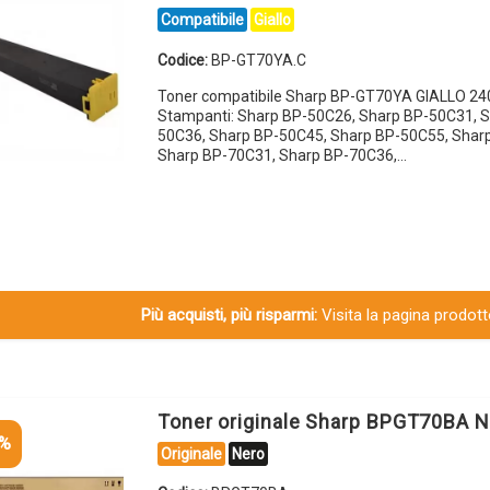
Compatibile
Giallo
Codice:
BP-GT70YA.C
Toner compatibile Sharp BP-GT70YA GIALLO 24
Stampanti: Sharp BP-50C26, Sharp BP-50C31, S
50C36, Sharp BP-50C45, Sharp BP-50C55, Shar
Sharp BP-70C31, Sharp BP-70C36,…
Più acquisti, più risparmi:
Visita la pagina prodotto
Toner originale Sharp BPGT70BA 
5%
Originale
Nero