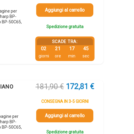
era:
è:
90,34 €.
85,82 €.
Aggiungi al carrello
agine per
harp BP-
p BP-50C65,
Spedizione gratuita
SCADE TRA:
02
21
17
44
giorni
ore
min
sec
Il
Il
181,90
€
172,81
€
CIANO
prezzo
prezzo
originale
attuale
CONSEGNA IN 3-5 GIORNI
era:
è:
181,90 €.
172,81 €.
Aggiungi al carrello
agine per
harp BP-
p BP-50C65,
Spedizione gratuita