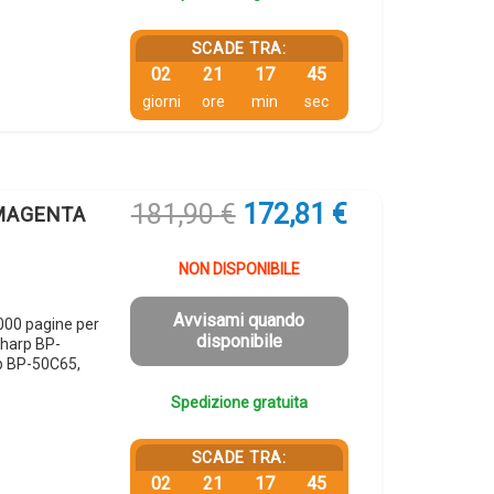
SCADE TRA:
02
21
17
44
giorni
ore
min
sec
Il
Il
181,90
€
172,81
€
 MAGENTA
prezzo
prezzo
originale
attuale
NON DISPONIBILE
era:
è:
181,90 €.
172,81 €.
Avvisami quando
00 pagine per
disponibile
harp BP-
p BP-50C65,
Spedizione gratuita
SCADE TRA:
02
21
17
44