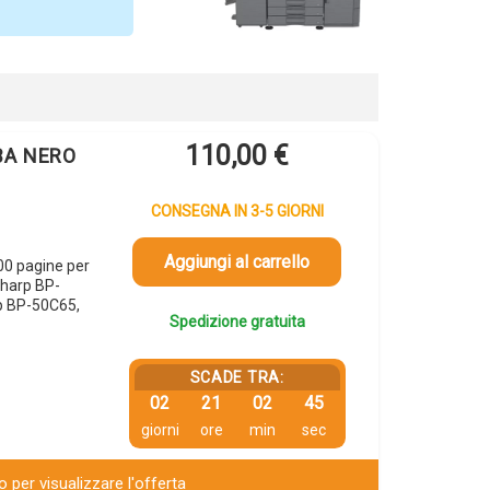
110,00
€
0BA NERO
CONSEGNA IN 3-5 GIORNI
Aggiungi al carrello
0 pagine per
harp BP-
p BP-50C65,
Spedizione gratuita
SCADE TRA:
02
21
02
44
giorni
ore
min
sec
 per visualizzare l'offerta