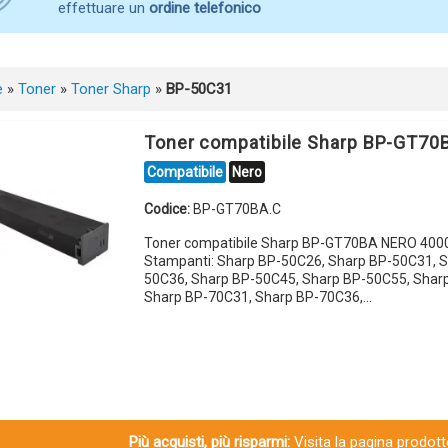
effettuare un
ordine telefonico
e
»
Toner
»
Toner Sharp
»
BP-50C31
Toner compatibile Sharp BP-GT7
Compatibile
Nero
Codice:
BP-GT70BA.C
Toner compatibile Sharp BP-GT70BA NERO 4000
Stampanti: Sharp BP-50C26, Sharp BP-50C31, S
50C36, Sharp BP-50C45, Sharp BP-50C55, Shar
Sharp BP-70C31, Sharp BP-70C36,…
Più acquisti, più risparmi:
Visita la pagina prodotto