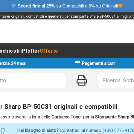
Sconti fino al 25%
su Compatibili e 5% su Originali
laser originali, compatibili e rigenerati per stampante Sharp BP-50C31 al miglior
Inchiostri
Plotter
Offerte
anzia 24 mesi
Pagamenti sicuri
r Sharp BP-50C31 originali e compatibili
basso troverai la lista delle
Cartucce Toner per la Stampante Sharp 
Hai bisogno di aiuto?
Contattaci al numero
(+39) 0776.917