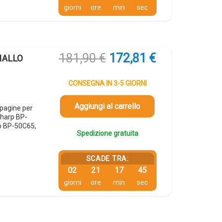
giorni
ore
min
sec
Il
Il
181,90
€
172,81
€
IALLO
prezzo
prezzo
originale
attuale
CONSEGNA IN 3-5 GIORNI
era:
è:
181,90 €.
172,81 €.
Aggiungi al carrello
pagine per
harp BP-
p BP-50C65,
Spedizione gratuita
SCADE TRA:
02
21
17
44
giorni
ore
min
sec