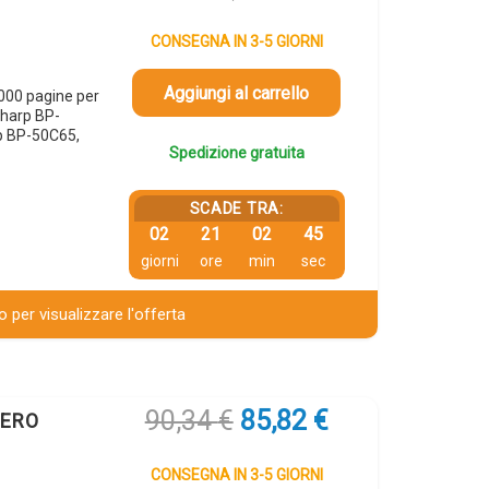
CONSEGNA IN 3-5 GIORNI
Aggiungi al carrello
000 pagine per
harp BP-
p BP-50C65,
Spedizione gratuita
SCADE TRA:
02
21
02
44
giorni
ore
min
sec
 per visualizzare l'offerta
Il
Il
90,34
€
85,82
€
NERO
prezzo
prezzo
originale
attuale
CONSEGNA IN 3-5 GIORNI