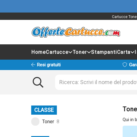
Cartucce Toner 
Home
Cartucce
Toner
Stampanti
Carta
Resi gratuiti
Gar
Tone
CLASSE
Qui in 
Toner
8