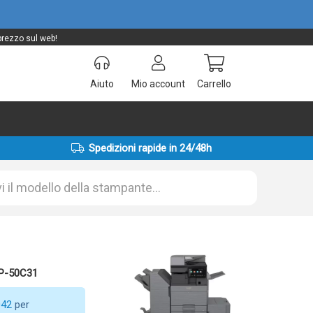
 prezzo sul web!
Aiuto
Mio account
Carrello
Spedizioni rapide in 24/48h
BP-50C31
042
per