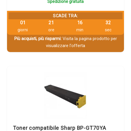
Spedizione gratuita
SCADE TRA:
01
21
16
32
giorni
ore
min
sec
Più acquisti, più risparmi:
Visita la pagina prodotto per
visualizzare l'offerta
Toner compatibile Sharp BP-GT70YA