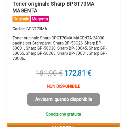
Toner originale Sharp BPGT70MA
MAGENTA
Originale
Magenta
Codice:
BPGT70MA
Toner originale Sharp BPGT70MA MAGENTA 24000
pagine per Stampanti: Sharp BP-50C26, Sharp BP-
50C31, Sharp BP-50C36, Sharp BP-50C45, Sharp BP-
50C55, Sharp BP-50C65, Sharp BP-70C31, Sharp BP-
70C36,…
Il
Il
181,90
€
172,81
€
prezzo
prezzo
originale
attuale
NON DISPONIBILE
era:
è:
181,90 €.
172,81 €.
Avvisami quando disponibile
Spedizione gratuita