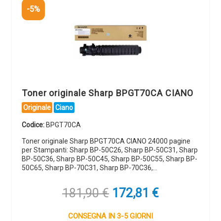
-5%
Toner originale Sharp BPGT70CA CIANO
Originale
Ciano
Codice:
BPGT70CA
Toner originale Sharp BPGT70CA CIANO 24000 pagine
per Stampanti: Sharp BP-50C26, Sharp BP-50C31, Sharp
BP-50C36, Sharp BP-50C45, Sharp BP-50C55, Sharp BP-
50C65, Sharp BP-70C31, Sharp BP-70C36,…
Il
Il
181,90
€
172,81
€
prezzo
prezzo
originale
attuale
CONSEGNA IN 3-5 GIORNI