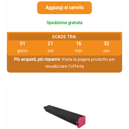
Aggiungi al carrello
Spedizione gratuita
SCADE TRA:
01
21
16
32
giorni
ore
min
sec
Più acquisti, più risparmi:
Visita la pagina prodotto per
visualizzare l'offerta