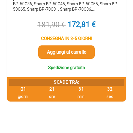
BP-50C36, Sharp BP-50C45, Sharp BP-50C55, Sharp BP-
50C65, Sharp BP-70C31, Sharp BP-70C36,…
Il
Il
181,90
€
172,81
€
prezzo
prezzo
originale
attuale
CONSEGNA IN 3-5 GIORNI
era:
è:
181,90 €.
172,81 €.
Aggiungi al carrello
Spedizione gratuita
SCADE TRA:
01
21
31
32
giorni
ore
min
sec