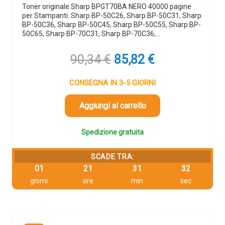
Toner originale Sharp BPGT70BA NERO 40000 pagine
per Stampanti: Sharp BP-50C26, Sharp BP-50C31, Sharp
BP-50C36, Sharp BP-50C45, Sharp BP-50C55, Sharp BP-
50C65, Sharp BP-70C31, Sharp BP-70C36,…
Il
Il
90,34
€
85,82
€
prezzo
prezzo
originale
attuale
CONSEGNA IN 3-5 GIORNI
era:
è:
90,34 €.
85,82 €.
Aggiungi al carrello
Spedizione gratuita
SCADE TRA:
01
21
31
32
giorni
ore
min
sec