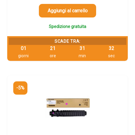
era:
è:
181,90 €.
172,81 €.
Aggiungi al carrello
Spedizione gratuita
SCADE TRA:
01
21
31
32
giorni
ore
min
sec
-5%