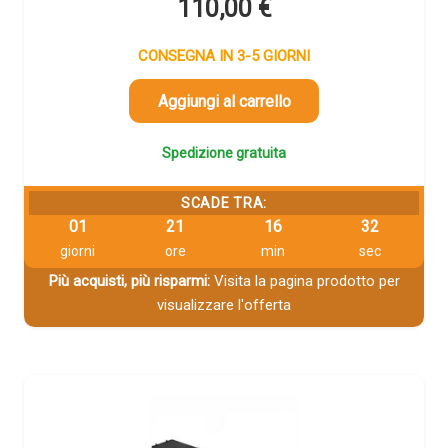
110,00
€
CONSEGNA IN 3-5 GIORNI
Aggiungi al carrello
Spedizione gratuita
SCADE TRA:
01
21
16
32
giorni
ore
min
sec
Più acquisti, più risparmi:
Visita la pagina prodotto per
visualizzare l'offerta