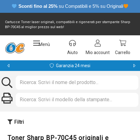
Sconti fino al 25%
su Compatibili e 5% su Originali
Cartucce Toner laser originali, compatibili e rigenerati per stampante Sharp
BP-70C45 al miglior prezzo sul web!
Menù
Aiuto
Mio account
Carrello
Garanzia 24 mesi
Filtri
Toner Sharp BP-70C45 originali e