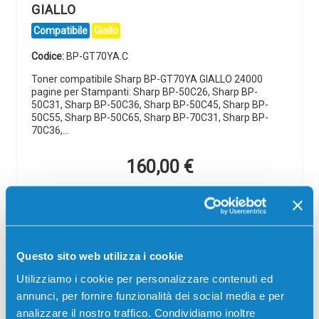
GIALLO
Compatibile
Giallo
Codice:
BP-GT70YA.C
Toner compatibile Sharp BP-GT70YA GIALLO 24000
pagine per Stampanti: Sharp BP-50C26, Sharp BP-
50C31, Sharp BP-50C36, Sharp BP-50C45, Sharp BP-
50C55, Sharp BP-50C65, Sharp BP-70C31, Sharp BP-
70C36,…
160,00
€
CONSEGNA IN 3-5 GIORNI
Aggiungi al carrello
Questo sito web utilizza i cookie
Spedizione gratuita
Utilizziamo i cookie per personalizzare contenuti ed
annunci, per fornire funzionalità dei social media e per
SCADE TRA:
analizzare il nostro traffico. Condividiamo inoltre