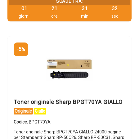
SCADE TRA:
01
21
31
32
giorni
ore
min
sec
-5%
Toner originale Sharp BPGT70YA GIALLO
Originale
Giallo
Codice:
BPGT70YA
Toner originale Sharp BPGT70YA GIALLO 24000 pagine
per Stampanti: Sharp BP-50C26, Sharp BP-50C31, Sharp