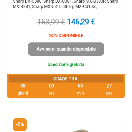
Sharp DX-C380, Sharp DX-C381, Sharp MX-B380P, Sharp
MX-B381, Sharp MX-C310, Sharp MX-C310SI,…
Il
Il
153,99
€
146,29
€
prezzo
prezzo
originale
attuale
NON DISPONIBILE
era:
è:
153,99 €.
146,29 €.
Avvisami quando disponibile
Spedizione gratuita
SCADE TRA:
03
09
53
26
giorni
ore
min
sec
-5%