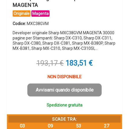
MAGENTA
Originale
Magenta
Codice:
MXC38GVM
Developer originale Sharp MXC38GVM MAGENTA 30000
pagine per Stampanti: Sharp DX-C310, Sharp DX-C311,
Sharp DX-C380, Sharp DX-C381, Sharp MX-B380P, Sharp
MX-B381, Sharp MX-C310, Sharp MX-C310SI,…
Il
Il
193,17
€
183,51
€
prezzo
prezzo
originale
attuale
NON DISPONIBILE
era:
è:
193,17 €.
183,51 €.
Avvisami quando disponibile
Spedizione gratuita
SCADE TRA:
03
09
53
26