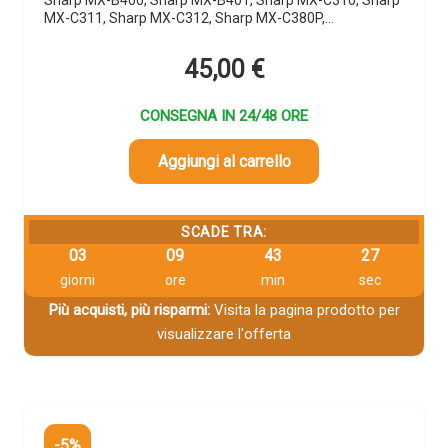
MX-C311, Sharp MX-C312, Sharp MX-C380P,…
45,00
€
CONSEGNA IN 24/48 ORE
Aggiungi al carrello
SCADE TRA:
03
09
43
26
giorni
ore
min
sec
Più acquisti, più risparmi:
Visita la pagina prodotto per
visualizzare l'offerta
-5%