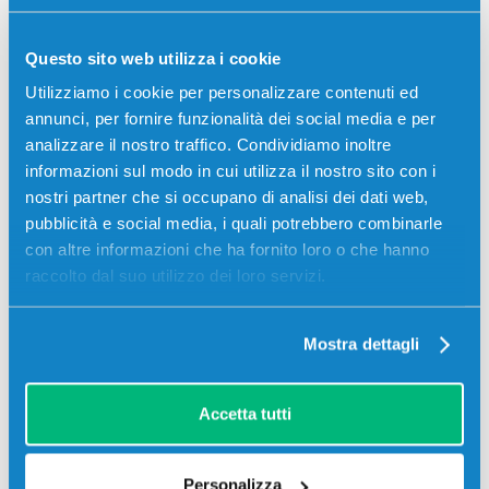
MXB38U1 Primaria NERO
Questo sito web utilizza i cookie
Originale
Nero
Utilizziamo i cookie per personalizzare contenuti ed
Codice:
MXB38U1
annunci, per fornire funzionalità dei social media e per
Cinghia di trasferimento originale Sharp MXB38U1
analizzare il nostro traffico. Condividiamo inoltre
Primaria NERO 120000 pagine per Stampanti: Sharp MX-
informazioni sul modo in cui utilizza il nostro sito con i
B380P, Sharp MX-B381, Sharp MX-B382, Sharp MX-
B382SC
nostri partner che si occupano di analisi dei dati web,
pubblicità e social media, i quali potrebbero combinarle
Il
Il
280,40
€
266,38
€
con altre informazioni che ha fornito loro o che hanno
prezzo
prezzo
raccolto dal suo utilizzo dei loro servizi.
originale
attuale
NON DISPONIBILE
era:
è:
280,40 €.
266,38 €.
Mostra dettagli
Avvisami quando disponibile
Spedizione gratuita
Accetta tutti
SCADE TRA:
03
09
53
26
Personalizza