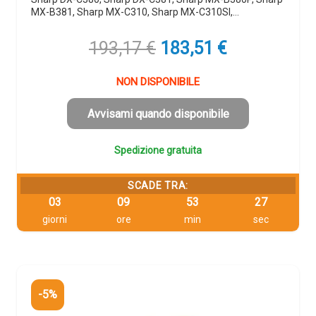
MX-B381, Sharp MX-C310, Sharp MX-C310SI,…
Il
Il
193,17
€
183,51
€
prezzo
prezzo
originale
attuale
NON DISPONIBILE
era:
è:
193,17 €.
183,51 €.
Avvisami quando disponibile
Spedizione gratuita
SCADE TRA:
03
09
53
26
giorni
ore
min
sec
-5%