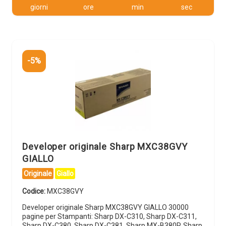
giorni
ore
min
sec
-5%
Developer originale Sharp MXC38GVY
GIALLO
Originale
Giallo
Codice:
MXC38GVY
Developer originale Sharp MXC38GVY GIALLO 30000
pagine per Stampanti: Sharp DX-C310, Sharp DX-C311,
Sharp DX-C380, Sharp DX-C381, Sharp MX-B380P, Sharp