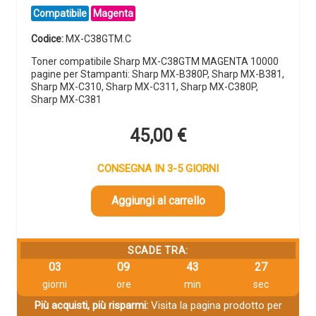
Compatibile
Magenta
Codice:
MX-C38GTM.C
Toner compatibile Sharp MX-C38GTM MAGENTA 10000
pagine per Stampanti: Sharp MX-B380P, Sharp MX-B381,
Sharp MX-C310, Sharp MX-C311, Sharp MX-C380P,
Sharp MX-C381
45,00
€
CONSEGNA IN 3-5 GIORNI
Aggiungi al carrello
SCADE TRA:
03
09
43
26
giorni
ore
min
sec
Più acquisti, più risparmi:
Visita la pagina prodotto per