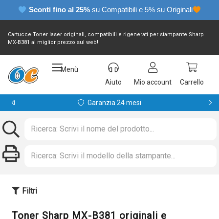
Sconti fino al 25%
su Compatibili e 5% su Originali
Cartucce Toner laser originali, compatibili e rigenerati per stampante Sharp
MX-B381 al miglior prezzo sul web!
Menù
Aiuto
Mio account
Carrello
Garanzia 24 mesi
Filtri
Toner Sharp MX-B381 originali e