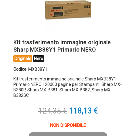
Kit trasferimento immagine originale
Sharp MXB38Y1 Primario NERO
Originale
Nero
Codice:
MXB38Y1
Kit trasferimento immagine originale Sharp MXB38Y1
Primario NERO 120000 pagine per Stampanti: Sharp MX-
B380P, Sharp MX-B381, Sharp MX-B382, Sharp MX-
B382SC
Il
Il
124,35
€
118,13
€
prezzo
prezzo
originale
attuale
NON DISPONIBILE
era:
è: