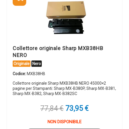
Collettore originale Sharp MXB38HB
NERO
Originale
Nero
Codice:
MXB38HB
Collettore originale Sharp MXB38HB NERO 45000×2
pagine per Stampanti: Sharp MX-B380P, Sharp MX-B381,
Sharp MX-B382, Sharp MX-B382SC
Il
Il
77,84
€
73,95
€
prezzo
prezzo
originale
attuale
NON DISPONIBILE
era:
è: