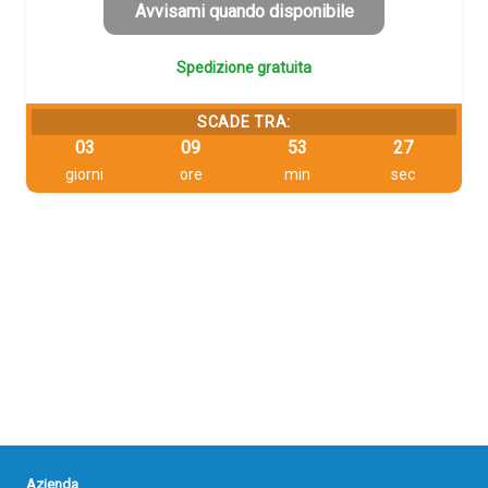
124,35 €.
118,13 €.
Avvisami quando disponibile
Spedizione gratuita
SCADE TRA:
03
09
53
26
giorni
ore
min
sec
Azienda