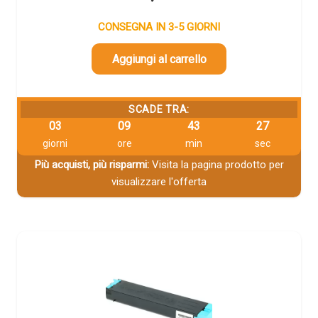
CONSEGNA IN 3-5 GIORNI
Aggiungi al carrello
SCADE TRA:
03
09
43
26
giorni
ore
min
sec
Più acquisti, più risparmi:
Visita la pagina prodotto per
visualizzare l'offerta