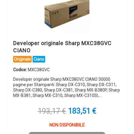
Developer originale Sharp MXC38GVC
CIANO
Originale
Ciano
Codice:
MXC38GVC
Developer originale Sharp MXC38GVC CIANO 30000
pagine per Stampanti: Sharp DX-C310, Sharp DX-C311,
Sharp DX-C380, Sharp DX-C381, Sharp MX-B380P, Sharp
MX-B381, Sharp MX-C310, Sharp MX-C310SI,…
Il
Il
193,17
€
183,51
€
prezzo
prezzo
originale
attuale
NON DISPONIBILE
era:
è: