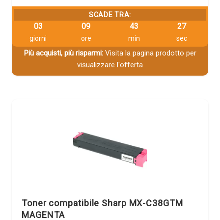
SCADE TRA:
03
09
43
26
giorni
ore
min
sec
Più acquisti, più risparmi:
Visita la pagina prodotto per
visualizzare l'offerta
Toner compatibile Sharp MX-C38GTM
MAGENTA