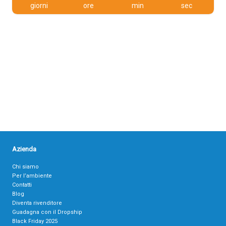
giorni
ore
min
sec
Azienda
Chi siamo
Per l’ambiente
Contatti
Blog
Diventa rivenditore
Guadagna con il Dropship
Black Friday 2025