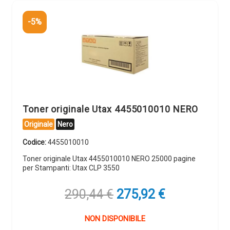
-5%
Toner originale Utax 4455010010 NERO
Originale
Nero
Codice:
4455010010
Toner originale Utax 4455010010 NERO 25000 pagine
per Stampanti: Utax CLP 3550
Il
Il
290,44
€
275,92
€
prezzo
prezzo
originale
attuale
NON DISPONIBILE