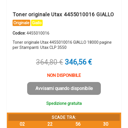
Toner originale Utax 4455010016 GIALLO
Originale
Giallo
Codice:
4455010016
Toner originale Utax 4455010016 GIALLO 18000 pagine
per Stampanti: Utax CLP 3550
Il
Il
364,80
€
346,56
€
prezzo
prezzo
originale
attuale
NON DISPONIBILE
era:
è:
364,80 €.
346,56 €.
Avvisami quando disponibile
Spedizione gratuita
SCADE TRA:
02
22
56
29