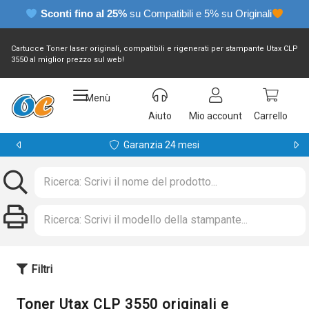
Sconti fino al 25%
su Compatibili e 5% su Originali
Cartucce Toner laser originali, compatibili e rigenerati per stampante Utax CLP
3550 al miglior prezzo sul web!
Menù
Aiuto
Mio account
Carrello
Garanzia 24 mesi
Filtri
Toner Utax CLP 3550 originali e