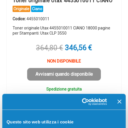
Toner originale Utax 4455010011 CIANO
Originale
Ciano
Codice:
4455010011
Toner originale Utax 4455010011 CIANO 18000 pagine
per Stampanti: Utax CLP 3550
Il
Il
364,80
€
346,56
€
prezzo
prezzo
originale
attuale
NON DISPONIBILE
era:
è:
364,80 €.
346,56 €.
Avvisami quando disponibile
Spedizione gratuita
SCADE TRA:
02
22
56
29
giorni
ore
min
sec
Questo sito web utilizza i cookie