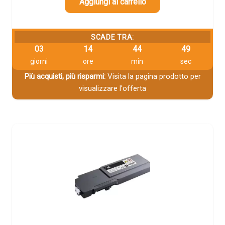
Aggiungi al carrello
SCADE TRA:
03
14
44
48
giorni
ore
min
sec
Più acquisti, più risparmi:
Visita la pagina prodotto per
visualizzare l'offerta