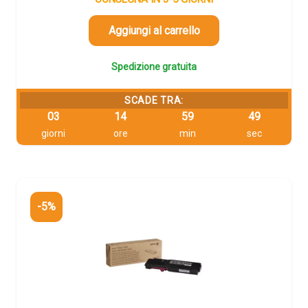
era:
è:
134,43 €.
127,71 €.
Aggiungi al carrello
Spedizione gratuita
SCADE TRA:
03
14
59
48
giorni
ore
min
sec
-5%