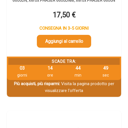
6600DN, Xerox PHASER 6600DNM, Xerox PHASER 6600N
17,50
€
CONSEGNA IN 3-5 GIORNI
Aggiungi al carrello
SCADE TRA:
03
14
44
48
giorni
ore
min
sec
Più acquisti, più risparmi:
Visita la pagina prodotto per
visualizzare l'offerta