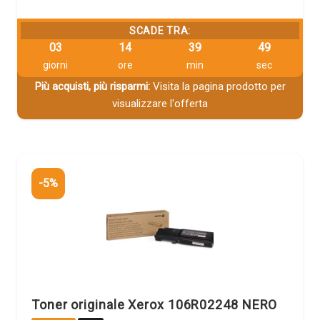
SCADE TRA:
03
14
39
48
giorni
ore
min
sec
Più acquisti, più risparmi:
Visita la pagina prodotto per
visualizzare l'offerta
-5%
Toner originale Xerox 106R02248 NERO