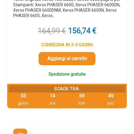
Stampanti: Xerox PHASER 6600, Xerox PHASER 6600DN,
Xerox PHASER 6600DNM, Xerox PHASER 6600N, Xerox
PHASER 6605, Xerox…
Il
Il
164,99
€
156,74
€
prezzo
prezzo
originale
attuale
CONSEGNA IN 3-5 GIORNI
era:
è:
164,99 €.
156,74 €.
Aggiungi al carrello
Spedizione gratuita
SCADE TRA:
03
14
59
48
giorni
ore
min
sec