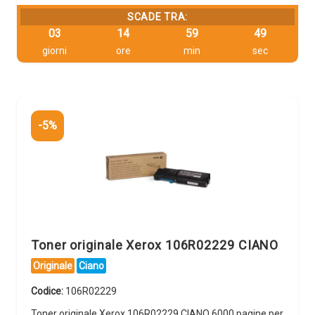
SCADE TRA:
03
14
59
48
giorni
ore
min
sec
-5%
Toner originale Xerox 106R02229 CIANO
Originale
Ciano
Codice:
106R02229
Toner originale Xerox 106R02229 CIANO 6000 pagine per