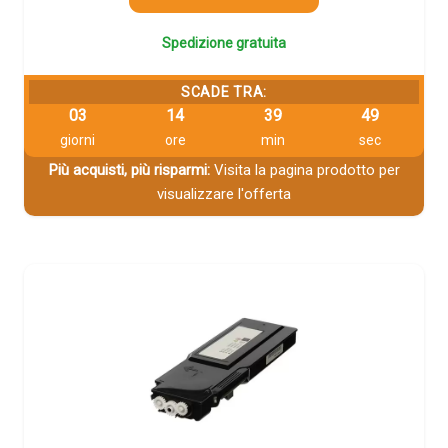
Spedizione gratuita
SCADE TRA:
03
14
39
48
giorni
ore
min
sec
Più acquisti, più risparmi:
Visita la pagina prodotto per
visualizzare l'offerta