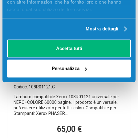
con altre informazioni che ha fornito loro o che hanno
raccolto dal suo utilizzo dei loro servizi.
Mostra dettagli
Accetta tutti
Tamburo compatibile Xerox 108R01121
universale per NERO+COLORE
Personalizza
Compatibile
Codice:
108R01121.C
Tamburo compatibile Xerox 108R01121 universale per
NERO+COLORE 60000 pagine. Il prodotto è universale,
può essere utilizzato per tutti i colori. Compatibile per
Stampanti: Xerox PHASER…
65,00
€