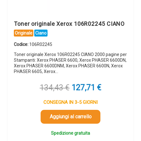
Toner originale Xerox 106R02245 CIANO
Originale
Ciano
Codice:
106R02245
Toner originale Xerox 106R02245 CIANO 2000 pagine per
Stampanti: Xerox PHASER 6600, Xerox PHASER 6600DN,
Xerox PHASER 6600DNM, Xerox PHASER 6600N, Xerox
PHASER 6605, Xerox…
Il
Il
134,43
€
127,71
€
prezzo
prezzo
originale
attuale
CONSEGNA IN 3-5 GIORNI
era:
è:
134,43 €.
127,71 €.
Aggiungi al carrello
Spedizione gratuita