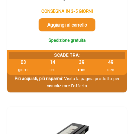
CONSEGNA IN 3-5 GIORNI
Aggiungi al carrello
Spedizione gratuita
SCADE TRA:
03
14
39
48
giorni
ore
min
sec
Più acquisti, più risparmi:
Visita la pagina prodotto per
visualizzare l'offerta