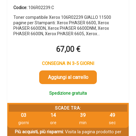
Codice:
106R02239.C
Toner compatibile Xerox 106R02239 GIALLO 11500
pagine per Stampanti: Xerox PHASER 6600, Xerox
PHASER 6600DN, Xerox PHASER 6600DNM, Xerox
PHASER 6600N, Xerox PHASER 6605, Xerox…
67,00
€
CONSEGNA IN 3-5 GIORNI
Aggiungi al carrello
Spedizione gratuita
SCADE TRA:
03
14
39
48
giorni
ore
min
sec
Più acquisti, più risparmi:
Visita la pagina prodotto per