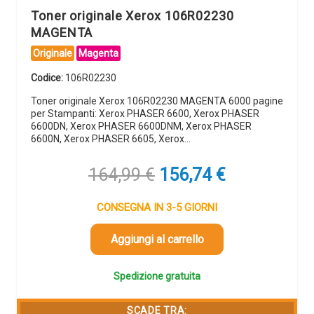
Toner originale Xerox 106R02230
MAGENTA
Originale
Magenta
Codice:
106R02230
Toner originale Xerox 106R02230 MAGENTA 6000 pagine
per Stampanti: Xerox PHASER 6600, Xerox PHASER
6600DN, Xerox PHASER 6600DNM, Xerox PHASER
6600N, Xerox PHASER 6605, Xerox…
Il
Il
164,99
€
156,74
€
prezzo
prezzo
originale
attuale
CONSEGNA IN 3-5 GIORNI
era:
è:
164,99 €.
156,74 €.
Aggiungi al carrello
Spedizione gratuita
SCADE TRA: