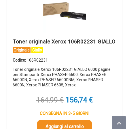
Toner originale Xerox 106R02231 GIALLO
Originale
Giallo
Codice:
106R02231
Toner originale Xerox 106R02231 GIALLO 6000 pagine
per Stampanti: Xerox PHASER 6600, Xerox PHASER
6600DN, Xerox PHASER 6600DNM, Xerox PHASER
6600N, Xerox PHASER 6605, Xerox…
Il
Il
164,99
€
156,74
€
prezzo
prezzo
originale
attuale
CONSEGNA IN 3-5 GIORNI
era:
è:
164,99 €.
156,74 €.
Aggiungi al carrello