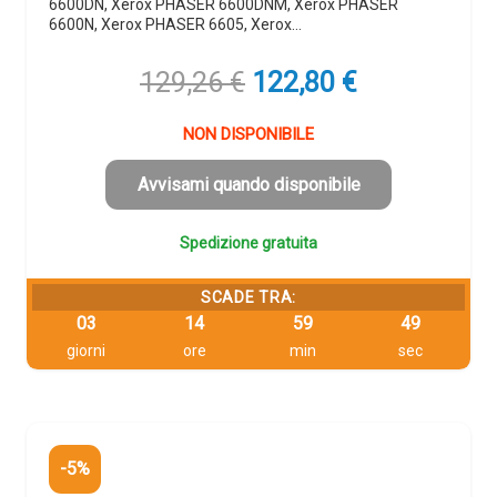
6600DN, Xerox PHASER 6600DNM, Xerox PHASER
6600N, Xerox PHASER 6605, Xerox…
Il
Il
129,26
€
122,80
€
prezzo
prezzo
originale
attuale
NON DISPONIBILE
era:
è:
129,26 €.
122,80 €.
Avvisami quando disponibile
Spedizione gratuita
SCADE TRA:
03
14
59
48
giorni
ore
min
sec
-5%