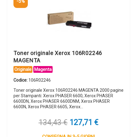
-5%
Toner originale Xerox 106R02246
MAGENTA
Originale
Magenta
Codice:
106R02246
Toner originale Xerox 106R02246 MAGENTA 2000 pagine
per Stampanti: Xerox PHASER 6600, Xerox PHASER
6600DN, Xerox PHASER 6600DNM, Xerox PHASER
6600N, Xerox PHASER 6605, Xerox…
Il
Il
134,43
€
127,71
€
prezzo
prezzo
originale
attuale
CONSEGNA IN 3-5 GIORNI