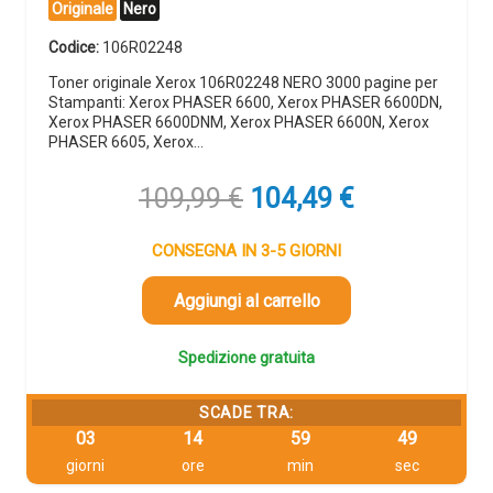
Originale
Nero
Codice:
106R02248
Toner originale Xerox 106R02248 NERO 3000 pagine per
Stampanti: Xerox PHASER 6600, Xerox PHASER 6600DN,
Xerox PHASER 6600DNM, Xerox PHASER 6600N, Xerox
PHASER 6605, Xerox…
Il
Il
109,99
€
104,49
€
prezzo
prezzo
originale
attuale
CONSEGNA IN 3-5 GIORNI
era:
è:
109,99 €.
104,49 €.
Aggiungi al carrello
Spedizione gratuita
SCADE TRA:
03
14
59
48
giorni
ore
min
sec