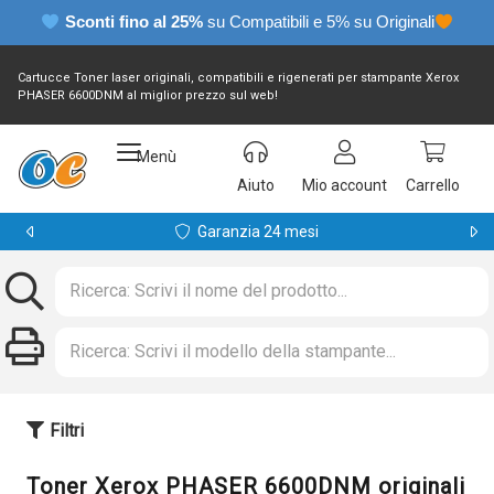
Sconti fino al 25%
su Compatibili e 5% su Originali
Cartucce Toner laser originali, compatibili e rigenerati per stampante Xerox
PHASER 6600DNM al miglior prezzo sul web!
Menù
Aiuto
Mio account
Carrello
Garanzia 24 mesi
Filtri
Toner Xerox PHASER 6600DNM originali