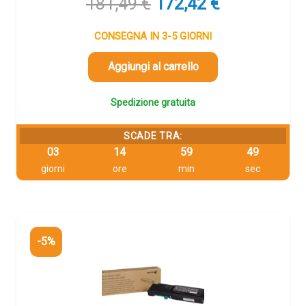
Il
Il
181,49
€
172,42
€
prezzo
prezzo
originale
attuale
CONSEGNA IN 3-5 GIORNI
era:
è:
181,49 €.
172,42 €.
Aggiungi al carrello
Spedizione gratuita
SCADE TRA:
03
14
59
48
giorni
ore
min
sec
-5%