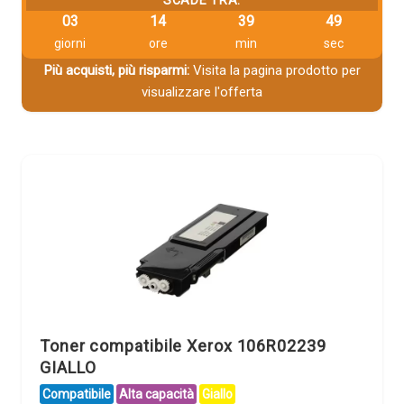
SCADE TRA:
03
14
39
48
giorni
ore
min
sec
Più acquisti, più risparmi:
Visita la pagina prodotto per
visualizzare l'offerta
Toner compatibile Xerox 106R02239
GIALLO
Compatibile
Alta capacità
Giallo