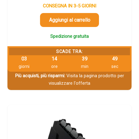
CONSEGNA IN 3-5 GIORNI
Aggiungi al carrello
Spedizione gratuita
SCADE TRA:
03
14
39
48
giorni
ore
min
sec
Più acquisti, più risparmi:
Visita la pagina prodotto per
visualizzare l'offerta