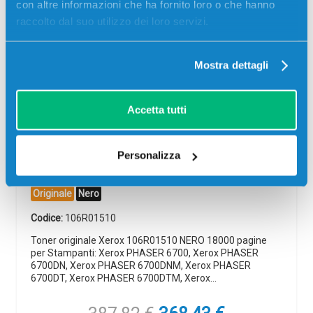
con altre informazioni che ha fornito loro o che hanno
raccolto dal suo utilizzo dei loro servizi.
-5%
Mostra dettagli
Accetta tutti
Personalizza
Toner originale Xerox 106R01510 NERO
Originale
Nero
Codice:
106R01510
Toner originale Xerox 106R01510 NERO 18000 pagine
per Stampanti: Xerox PHASER 6700, Xerox PHASER
6700DN, Xerox PHASER 6700DNM, Xerox PHASER
6700DT, Xerox PHASER 6700DTM, Xerox…