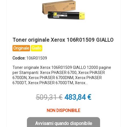
Toner originale Xerox 106R01509 GIALLO
Originale
Giallo
Codice:
106R01509
Toner originale Xerox 106R01509 GIALLO 12000 pagine
per Stampanti: Xerox PHASER 6700, Xerox PHASER
6700DN, Xerox PHASER 6700DNM, Xerox PHASER
6700DT, Xerox PHASER 6700DTM, Xerox…
Il
Il
509,31
€
483,84
€
prezzo
prezzo
originale
attuale
NON DISPONIBILE
era:
è:
509,31 €.
483,84 €.
Avvisami quando disponibile