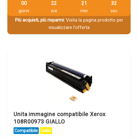
00
22
21
31
giorni
ore
min
sec
Più acquisti, più risparmi:
Visita la pagina prodotto per
visualizzare l'offerta
Unita immagine compatibile Xerox
108R00973 GIALLO
Compatibile
Giallo