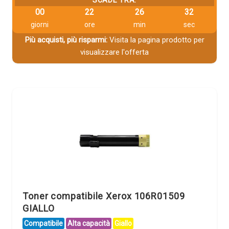
SCADE TRA:
00
22
26
31
giorni
ore
min
sec
Più acquisti, più risparmi:
Visita la pagina prodotto per
visualizzare l'offerta
Toner compatibile Xerox 106R01509
GIALLO
Compatibile
Alta capacità
Giallo