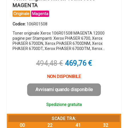
MAGENTA
Originale
Magenta
Codice:
106R01508
Toner originale Xerox 106R01508 MAGENTA 12000
pagine per Stampanti: Xerox PHASER 6700, Xerox
PHASER 6700DN, Xerox PHASER 6700DNM, Xerox
PHASER 6700DT, Xerox PHASER 6700DTM, Xerox…
Il
Il
494,48
€
469,76
€
prezzo
prezzo
originale
attuale
NON DISPONIBILE
era:
è:
494,48 €.
469,76 €.
Avvisami quando disponibile
Spedizione gratuita
SCADE TRA:
00
22
41
31