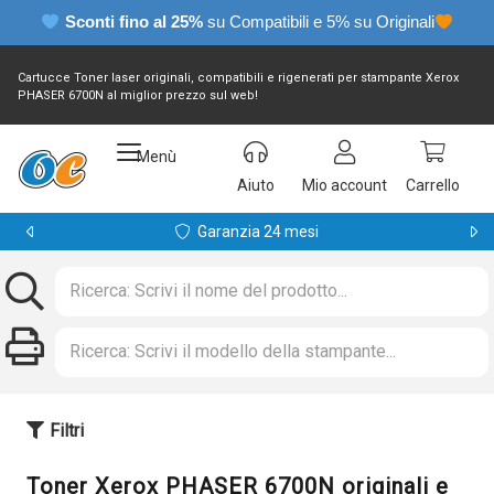
Sconti fino al 25%
su Compatibili e 5% su Originali
Cartucce Toner laser originali, compatibili e rigenerati per stampante Xerox
PHASER 6700N al miglior prezzo sul web!
Menù
Aiuto
Mio account
Carrello
Garanzia 24 mesi
Filtri
Toner Xerox PHASER 6700N originali e