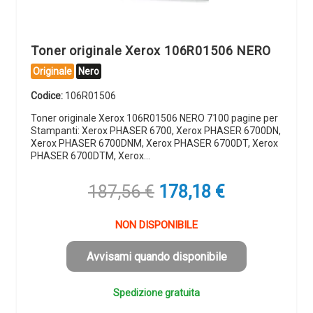
Toner originale Xerox 106R01506 NERO
Originale
Nero
Codice:
106R01506
Toner originale Xerox 106R01506 NERO 7100 pagine per
Stampanti: Xerox PHASER 6700, Xerox PHASER 6700DN,
Xerox PHASER 6700DNM, Xerox PHASER 6700DT, Xerox
PHASER 6700DTM, Xerox…
Il
Il
187,56
€
178,18
€
prezzo
prezzo
originale
attuale
NON DISPONIBILE
era:
è:
187,56 €.
178,18 €.
Avvisami quando disponibile
Spedizione gratuita