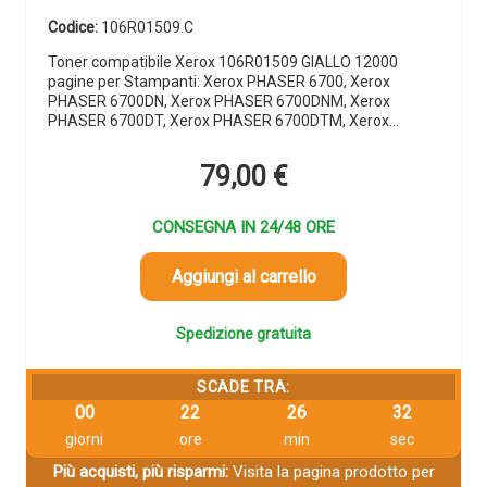
Codice:
106R01509.C
Toner compatibile Xerox 106R01509 GIALLO 12000
pagine per Stampanti: Xerox PHASER 6700, Xerox
PHASER 6700DN, Xerox PHASER 6700DNM, Xerox
PHASER 6700DT, Xerox PHASER 6700DTM, Xerox…
79,00
€
CONSEGNA IN 24/48 ORE
Aggiungi al carrello
Spedizione gratuita
SCADE TRA:
00
22
26
31
giorni
ore
min
sec
Più acquisti, più risparmi:
Visita la pagina prodotto per