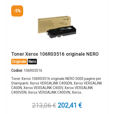
-5%
Toner Xerox 106R03516 originale NERO
Originale
Nero
Codice:
106R03516
Toner Xerox 106R03516 originale NERO 5000 pagine per
Stampanti: Xerox VERSALINK C400DN, Xerox VERSALINK
C400N, Xerox VERSALINK C400V, Xerox VERSALINK
C400VDN, Xerox VERSALINK C400VN, Xerox…
Il
Il
213,06
€
202,41
€
prezzo
prezzo