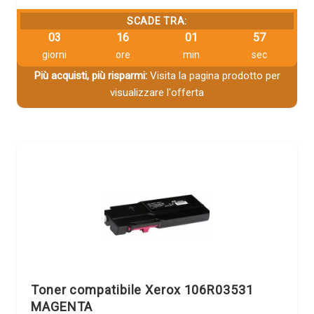
SCADE TRA:
03
16
01
56
giorni
ore
min
sec
Più acquisti, più risparmi:
Visita la pagina prodotto per
visualizzare l'offerta
Toner compatibile Xerox 106R03531
MAGENTA