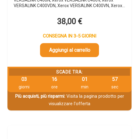
VERSALINK C400VDN, Xerox VERSALINK C400VN, Xerox…
38,00
€
CONSEGNA IN 3-5 GIORNI
Aggiungi al carrello
SCADE TRA:
03
16
01
56
giorni
ore
min
sec
Più acquisti, più risparmi:
Visita la pagina prodotto per
visualizzare l'offerta