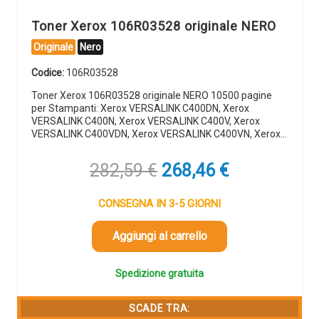
Toner Xerox 106R03528 originale NERO
Originale
Nero
Codice:
106R03528
Toner Xerox 106R03528 originale NERO 10500 pagine
per Stampanti: Xerox VERSALINK C400DN, Xerox
VERSALINK C400N, Xerox VERSALINK C400V, Xerox
VERSALINK C400VDN, Xerox VERSALINK C400VN, Xerox…
Il
Il
282,59
€
268,46
€
prezzo
prezzo
originale
attuale
CONSEGNA IN 3-5 GIORNI
era:
è:
282,59 €.
268,46 €.
Aggiungi al carrello
Spedizione gratuita
SCADE TRA: