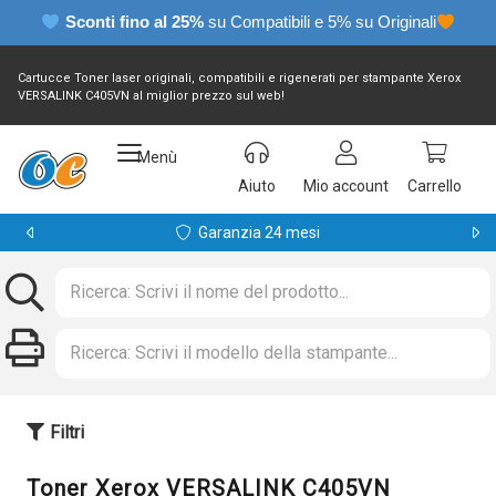
Sconti fino al 25%
su Compatibili e 5% su Originali
Cartucce Toner laser originali, compatibili e rigenerati per stampante Xerox
VERSALINK C405VN al miglior prezzo sul web!
Menù
Aiuto
Mio account
Carrello
Garanzia 24 mesi
Filtri
Toner Xerox VERSALINK C405VN