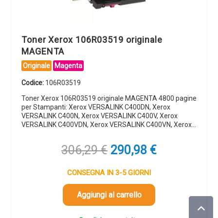
Toner Xerox 106R03519 originale
MAGENTA
Originale
Magenta
Codice:
106R03519
Toner Xerox 106R03519 originale MAGENTA 4800 pagine
per Stampanti: Xerox VERSALINK C400DN, Xerox
VERSALINK C400N, Xerox VERSALINK C400V, Xerox
VERSALINK C400VDN, Xerox VERSALINK C400VN, Xerox…
Il
Il
306,29
€
290,98
€
prezzo
prezzo
originale
attuale
CONSEGNA IN 3-5 GIORNI
era:
è:
306,29 €.
290,98 €.
Aggiungi al carrello