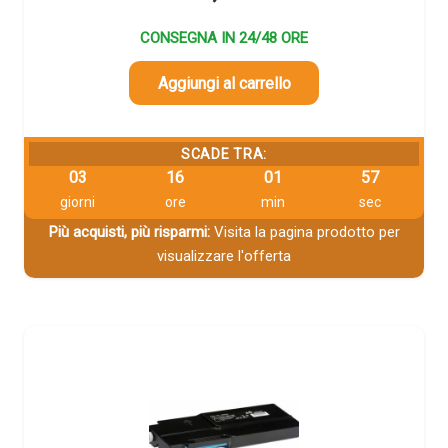
CONSEGNA IN 24/48 ORE
Aggiungi al carrello
SCADE TRA:
03
16
01
56
giorni
ore
min
sec
Più acquisti, più risparmi:
Visita la pagina prodotto per
visualizzare l'offerta