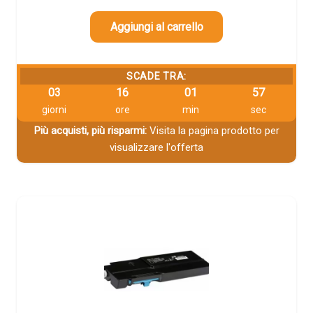
Aggiungi al carrello
SCADE TRA:
03
16
01
56
giorni
ore
min
sec
Più acquisti, più risparmi:
Visita la pagina prodotto per
visualizzare l'offerta