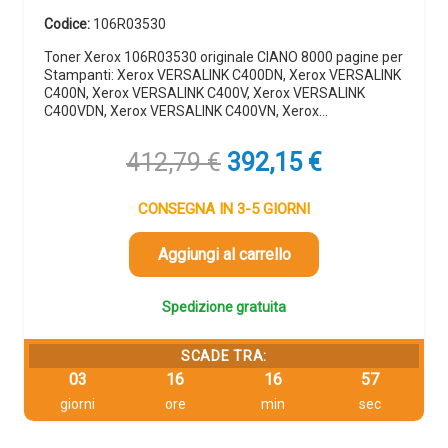
Codice:
106R03530
Toner Xerox 106R03530 originale CIANO 8000 pagine per
Stampanti: Xerox VERSALINK C400DN, Xerox VERSALINK
C400N, Xerox VERSALINK C400V, Xerox VERSALINK
C400VDN, Xerox VERSALINK C400VN, Xerox…
Il
Il
412,79
€
392,15
€
prezzo
prezzo
originale
attuale
CONSEGNA IN 3-5 GIORNI
era:
è:
412,79 €.
392,15 €.
Aggiungi al carrello
Spedizione gratuita
SCADE TRA:
03
16
16
56
giorni
ore
min
sec