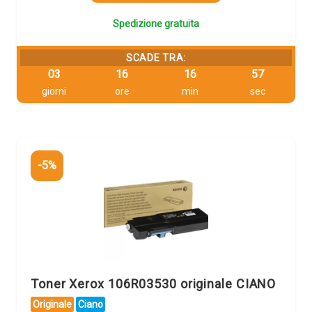
Spedizione gratuita
SCADE TRA:
03
16
16
56
giorni
ore
min
sec
-5%
Toner Xerox 106R03530 originale CIANO
Originale
Ciano