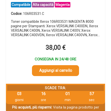
Compatibile
Alta capacità
Magenta
Codice:
106R03531.C
Toner compatibile Xerox 106R03531 MAGENTA 8000
pagine per Stampanti: Xerox VERSALINK C400DN, Xerox
VERSALINK C400N, Xerox VERSALINK C400V, Xerox
VERSALINK C400VDN, Xerox VERSALINK C400VN, Xerox…
38,00
€
CONSEGNA IN 24/48 ORE
Aggiungi al carrello
SCADE TRA:
03
16
01
56
giorni
ore
min
sec
Più acquisti, più risparmi:
Visita la pagina prodotto per