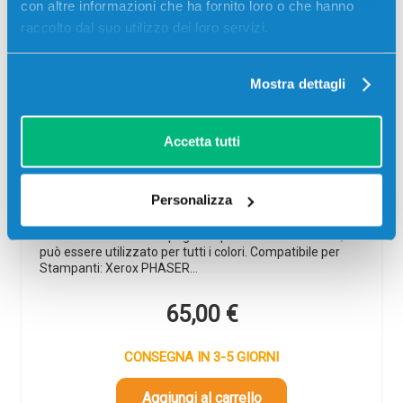
con altre informazioni che ha fornito loro o che hanno
raccolto dal suo utilizzo dei loro servizi.
Mostra dettagli
Tamburo compatibile Xerox 108R01121
universale per NERO+COLORE
Accetta tutti
Compatibile
Codice:
108R01121.C
Personalizza
Tamburo compatibile Xerox 108R01121 universale per
NERO+COLORE 60000 pagine. Il prodotto è universale,
può essere utilizzato per tutti i colori. Compatibile per
Stampanti: Xerox PHASER…
65,00
€
CONSEGNA IN 3-5 GIORNI
Aggiungi al carrello