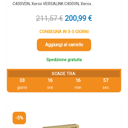
C400VDN, Xerox VERSALINK C400VN, Xerox…
Il
Il
211,57
€
200,99
€
prezzo
prezzo
originale
attuale
CONSEGNA IN 3-5 GIORNI
era:
è:
211,57 €.
200,99 €.
Aggiungi al carrello
Spedizione gratuita
SCADE TRA:
03
16
16
56
giorni
ore
min
sec
-5%