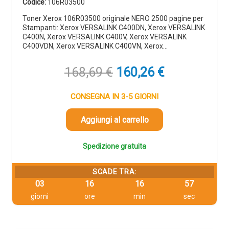
Codice:
106R03500
Toner Xerox 106R03500 originale NERO 2500 pagine per
Stampanti: Xerox VERSALINK C400DN, Xerox VERSALINK
C400N, Xerox VERSALINK C400V, Xerox VERSALINK
C400VDN, Xerox VERSALINK C400VN, Xerox…
Il
Il
168,69
€
160,26
€
prezzo
prezzo
originale
attuale
CONSEGNA IN 3-5 GIORNI
era:
è:
168,69 €.
160,26 €.
Aggiungi al carrello
Spedizione gratuita
SCADE TRA:
03
16
16
56
giorni
ore
min
sec