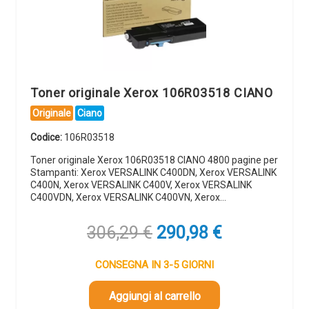
Toner originale Xerox 106R03518 CIANO
Originale
Ciano
Codice:
106R03518
Toner originale Xerox 106R03518 CIANO 4800 pagine per
Stampanti: Xerox VERSALINK C400DN, Xerox VERSALINK
C400N, Xerox VERSALINK C400V, Xerox VERSALINK
C400VDN, Xerox VERSALINK C400VN, Xerox…
Il
Il
306,29
€
290,98
€
prezzo
prezzo
originale
attuale
CONSEGNA IN 3-5 GIORNI
era:
è:
306,29 €.
290,98 €.
Aggiungi al carrello