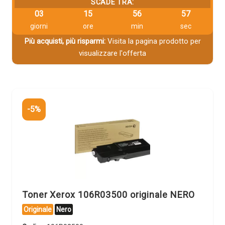
SCADE TRA:
03
15
56
56
giorni
ore
min
sec
Più acquisti, più risparmi:
Visita la pagina prodotto per
visualizzare l'offerta
-5%
Toner Xerox 106R03500 originale NERO
Originale
Nero