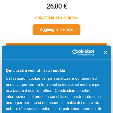
26,00
€
CONSEGNA IN 3-5 GIORNI
Aggiungi al carrello
SCADE TRA:
03
16
01
56
giorni
ore
min
sec
Più acquisti, più risparmi:
Visita la pagina prodotto per
Questo sito web utilizza i cookie
visualizzare l'offerta
Utilizziamo i cookie per personalizzare contenuti ed
annunci, per fornire funzionalità dei social media e per
analizzare il nostro traffico. Condividiamo inoltre
informazioni sul modo in cui utilizza il nostro sito con i
nostri partner che si occupano di analisi dei dati web,
pubblicità e social media, i quali potrebbero combinarle