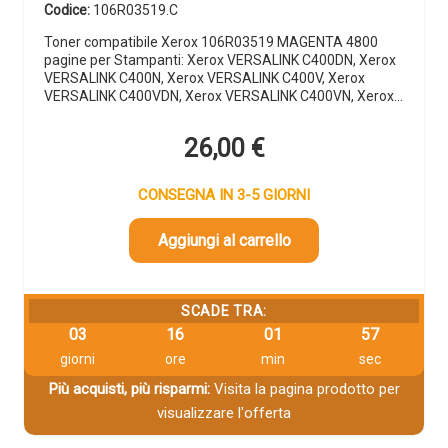
Codice:
106R03519.C
Toner compatibile Xerox 106R03519 MAGENTA 4800
pagine per Stampanti: Xerox VERSALINK C400DN, Xerox
VERSALINK C400N, Xerox VERSALINK C400V, Xerox
VERSALINK C400VDN, Xerox VERSALINK C400VN, Xerox…
26,00
€
CONSEGNA IN 3-5 GIORNI
Aggiungi al carrello
SCADE TRA:
03
16
01
56
giorni
ore
min
sec
Più acquisti, più risparmi:
Visita la pagina prodotto per
visualizzare l'offerta