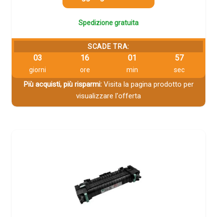
Spedizione gratuita
SCADE TRA:
03
16
01
56
giorni
ore
min
sec
Più acquisti, più risparmi:
Visita la pagina prodotto per
visualizzare l'offerta