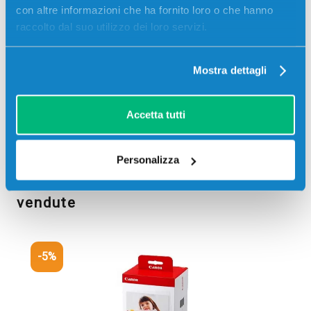
con altre informazioni che ha fornito loro o che hanno
raccolto dal suo utilizzo dei loro servizi.
Mostra dettagli
SELPHY CP1300
SELPHY CP1000
Accetta tutti
Personalizza
Cartucce Canon SELPHY più
vendute
-5%