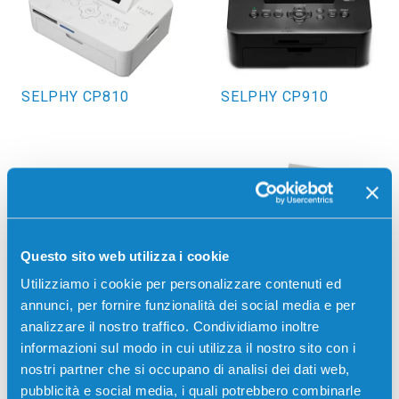
SELPHY CP810
SELPHY CP910
Questo sito web utilizza i cookie
Utilizziamo i cookie per personalizzare contenuti ed
annunci, per fornire funzionalità dei social media e per
SELPHY DS700
SELPHY DS810
analizzare il nostro traffico. Condividiamo inoltre
informazioni sul modo in cui utilizza il nostro sito con i
nostri partner che si occupano di analisi dei dati web,
pubblicità e social media, i quali potrebbero combinarle