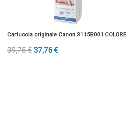
Cartuccia originale Canon 3115B001 COLORE
Il
Il
39,75
€
37,76
€
prezzo
prezzo
originale
attuale
era:
è:
39,75 €.
37,76 €.