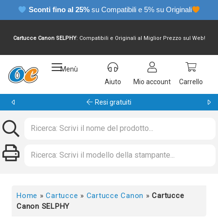
Sconti fino al 25%
su Compatibili e 5% su Originali
Cartucce Canon SELPHY
: Compatibili e Originali al Miglior Prezzo sul Web!
Menù
Aiuto
Mio account
Carrello
Garanzia 24 mesi
Home
»
Cartucce
»
Cartucce Canon
»
Cartucce
Canon SELPHY