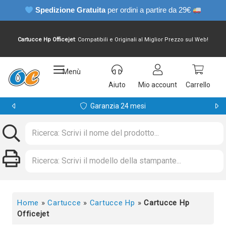
Spedizione Gratuita
per ordini a partire da 29€
Cartucce Hp Officejet
: Compatibili e Originali al Miglior Prezzo sul Web!
Menù
Aiuto
Mio account
Carrello
Pagamenti sicuri
Home
»
Cartucce
»
Cartucce Hp
»
Cartucce Hp
Officejet