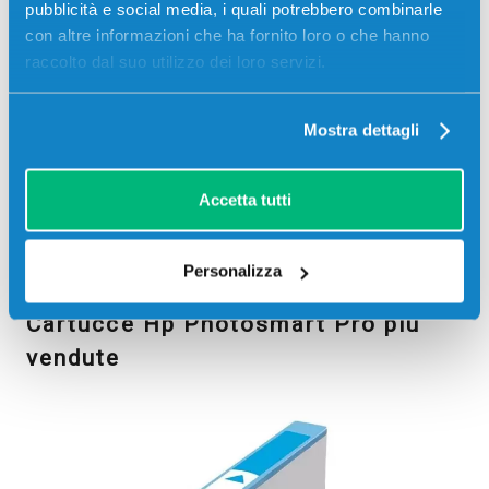
pubblicità e social media, i quali potrebbero combinarle
con altre informazioni che ha fornito loro o che hanno
raccolto dal suo utilizzo dei loro servizi.
Mostra dettagli
Accetta tutti
PHOTOSMART PRO
PHOTOSMART PRO
B8553
B8558
Personalizza
Cartucce Hp Photosmart Pro più
vendute