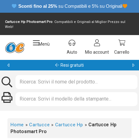
Sconti fino al 25%
su Compatibili e 5% su Originali
Cartucce Hp Photosmart Pro
: Compatibili e Originali al Miglior Prezzo sul
Web!
Menù
Aiuto
Mio account
Carrello
Garanzia 24 mesi
Home
»
Cartucce
»
Cartucce Hp
»
Cartucce Hp
Photosmart Pro