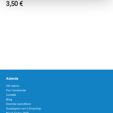
3,50
€
Azienda
Chi siamo
Per l’ambiente
Contatti
Blog
Diventa rivenditore
Guadagna con il Dropship