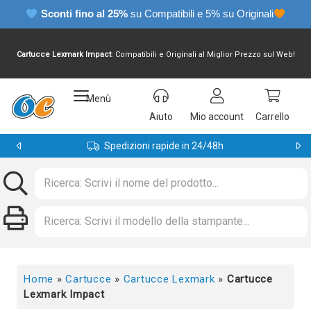
Sconti fino al 25%
su Compatibili e 5% su Originali
Cartucce Lexmark Impact
: Compatibili e Originali al Miglior Prezzo sul Web!
Menù
Aiuto
Mio account
Carrello
Spedizioni rapide in 24/48h
Home
»
Cartucce
»
Cartucce Lexmark
»
Cartucce
Lexmark Impact