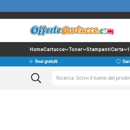
Home
Cartucce
Toner
Stampanti
Carta
Resi gratuiti
Gar