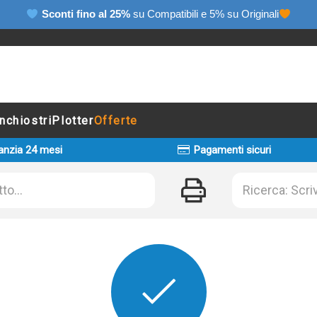
Sconti fino al 25%
su Compatibili e 5% su Originali
Inchiostri
Plotter
Offerte
anzia 24 mesi
Pagamenti sicuri