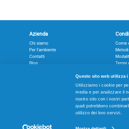
Azienda
Condiz
Chi siamo
Come o
Per l’ambiente
Metodi
Contatti
Modalit
Blog
Tempi 
Diventa rivenditore
Termini
Questo sito web utilizza i
Guadagna con il Dropship
Black Friday 2025
Utilizziamo i cookie per pe
media e per analizzare il no
nostro sito con i nostri par
quali potrebbero combinarl
utilizzo dei loro servizi.
© 2026
Offertecartucce.com
/ GRUPPO ADAM SRL – 
Powered by
DigitalUp
Mostra dettagli