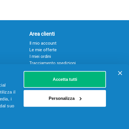
Area clienti
Il mio account
Le mie offerte
I miei ordini
Tracciamento spedizioni
Resi
Servizio clienti
Accetta tutti
ial
ilizza il
Personalizza
edia, i
 dal suo
 15906901002 – REA RM-1622070