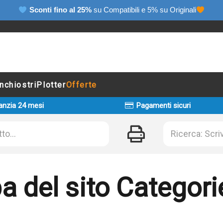
Sconti fino al 25%
su Compatibili e 5% su Originali
Inchiostri
Plotter
Offerte
anzia 24 mesi
Pagamenti sicuri
 del sito Categori