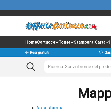
Home
Cartucce
Toner
Stampanti
Carta
Resi gratuiti
Gar
Mappa
Area stampa