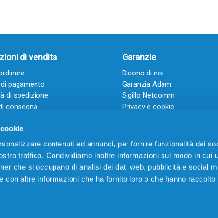
ioni di vendita
Garanzie
rdinare
Dicono di noi
 di pagamento
Garanzia Adam
à di spedizione
Sigillo Netcomm
di consegna
Privacy e cookie
 e condizioni
FAQ: Domande frequenti
 cookie
rsonalizzare contenuti ed annunci, per fornire funzionalità dei soc
stro traffico. Condividiamo inoltre informazioni sul modo in cui ut
tner che si occupano di analisi dei dati web, pubblicità e social m
e con altre informazioni che ha fornito loro o che hanno raccolto
VIA CERRO TARTARI, 21 – 03030 VILLA SANTA LUCIA (FR) – P.IVA