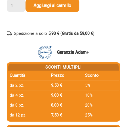
4
Aggiungi al carrello
Cartucce
Epson
T6646
Multipack
Spedizione a solo
5,90 €
(
Gratis da 59,00 €
)
Nero
+
Colore
Garanzia Adam+
compatibile
quantità
SCONTI MULTIPLI
Quantità
Prezzo
Sconto
da 2 pz.
9,50 €
5%
da 4 pz.
9,00 €
10%
da 8 pz.
8,00 €
20%
da 12 pz.
7,50 €
25%