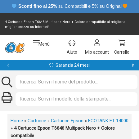
Sconti fino al 25%
su Compatibili e 5% su Originali
4 Cartucce Epson T6646 Multipack Nero + Colore compatibile al miglior al
miglior prezzo su Internet!
Menù
Aiuto
Mio account
Carrello
Garanzia 24 mesi
Home
»
Cartucce
»
Cartucce Epson
»
ECOTANK ET-14000
»
4 Cartucce Epson T6646 Multipack Nero + Colore
compatibile