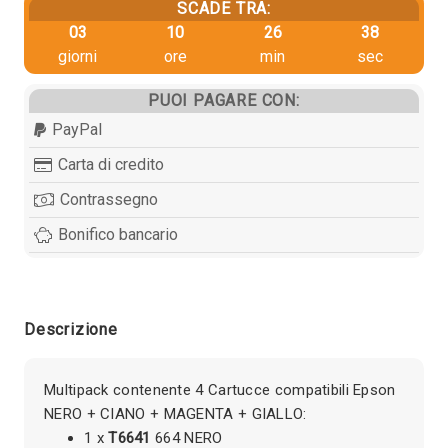
SCADE TRA:
03
10
26
38
giorni
ore
min
sec
PUOI PAGARE CON:
PayPal
Carta di credito
Contrassegno
Bonifico bancario
Descrizione
Multipack contenente 4 Cartucce compatibili Epson
NERO + CIANO + MAGENTA + GIALLO:
1 x
T6641
664 NERO