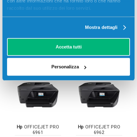
con altre informazioni che ha fornito loro o che hanno
raccolto dal suo utilizzo dei loro servizi.
Mostra dettagli
Accetta tutti
Hp
OFFICEJET PRO
Hp
OFFICEJET PRO
6950
6960
Personalizza
Hp
OFFICEJET PRO
Hp
OFFICEJET PRO
6961
6962