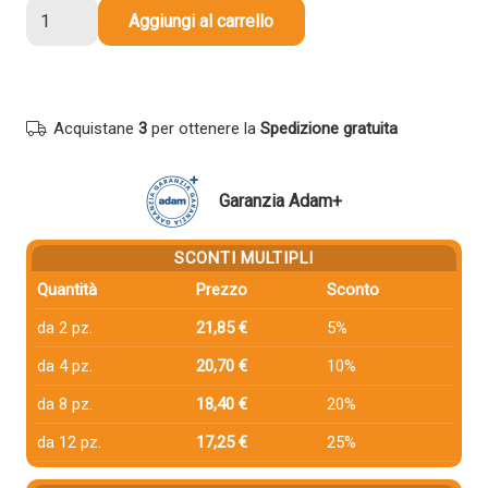
4
Aggiungi al carrello
Cartucce
Hp
3HZ51AE
Multipack
Acquistane
3
per ottenere la
Spedizione gratuita
Nero
+
Colore
Garanzia Adam+
compatibile
quantità
SCONTI MULTIPLI
Quantità
Prezzo
Sconto
da 2 pz.
21,85 €
5%
da 4 pz.
20,70 €
10%
da 8 pz.
18,40 €
20%
da 12 pz.
17,25 €
25%