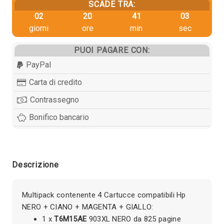
SCADE TRA:
02
20
41
03
giorni
ore
min
sec
PUOI PAGARE CON:
PayPal
Carta di credito
Contrassegno
Bonifico bancario
Descrizione
Multipack contenente 4 Cartucce compatibili Hp
NERO + CIANO + MAGENTA + GIALLO:
1 x
T6M15AE
903XL NERO da 825 pagine