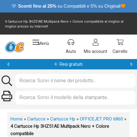
Sconti fino al 25%
su Compatibili e 5% su Originali
4 Cartucce Hp 3HZ51AE Multipack Nero + Colore compatibile al miglior al
miglior prezzo su Internet!
Menù
Aiuto
Mio account
Carrello
Resi gratuiti
Home
»
Cartucce
»
Cartucce Hp
»
OFFICEJET PRO 6860
»
4 Cartucce Hp 3HZ51AE Multipack Nero + Colore
compatibile