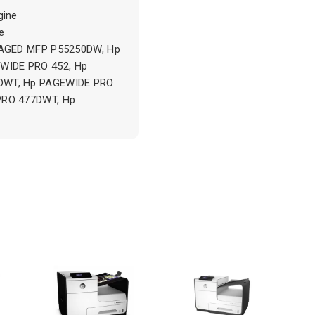
gine
e
NAGED MFP P55250DW, Hp
IDE PRO 452, Hp
DWT, Hp PAGEWIDE PRO
PRO 477DWT, Hp