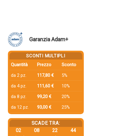
Garanzia Adam+
SCONTI MULTIPLI
Quantità
Prezzo
Sconto
da 2 pz.
117,80 €
5%
da 4 pz.
111,60 €
10%
da 8 pz.
99,20 €
20%
da 12 pz.
93,00 €
25%
SCADE TRA:
02
08
22
43