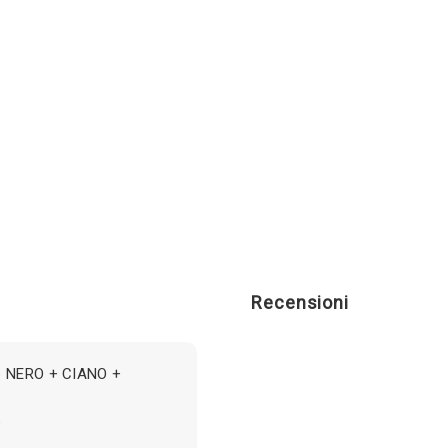
Recensioni
Hp NERO + CIANO +
e
e