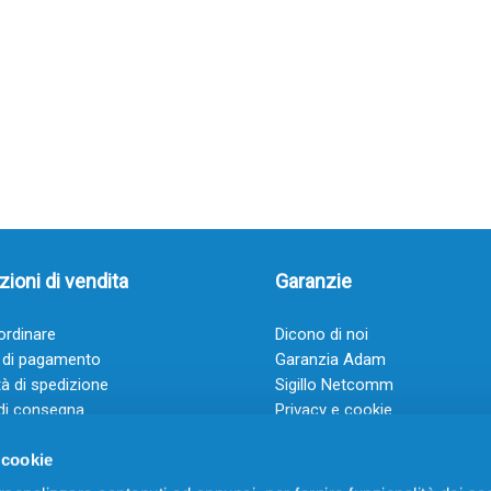
ioni di vendita
Garanzie
rdinare
Dicono di noi
 di pagamento
Garanzia Adam
à di spedizione
Sigillo Netcomm
di consegna
Privacy e cookie
 e condizioni
FAQ: Domande frequenti
 cookie