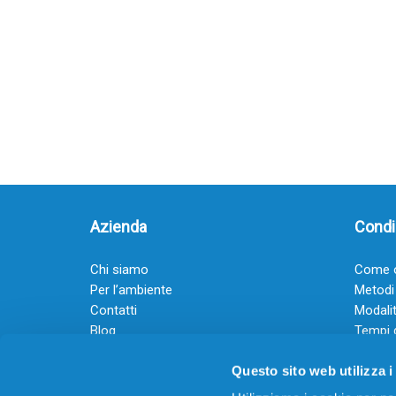
Azienda
Condiz
Chi siamo
Come o
Per l’ambiente
Metodi
Contatti
Modalit
Blog
Tempi 
Diventa rivenditore
Termini
Questo sito web utilizza i
Guadagna con il Dropship
Black Friday 2025