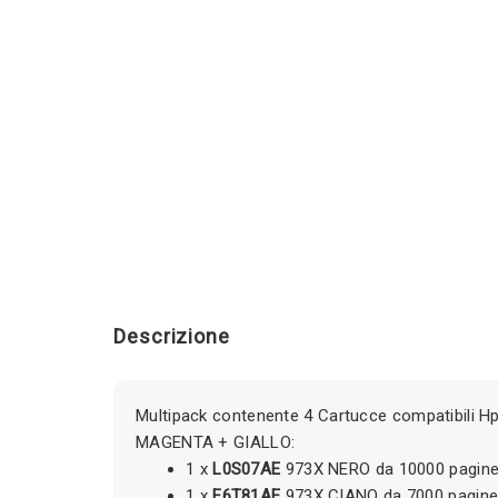
Descrizione
Multipack contenente 4 Cartucce compatibili 
MAGENTA + GIALLO:
1 x
L0S07AE
973X NERO da 10000 pagin
1 x
F6T81AE
973X CIANO da 7000 pagin