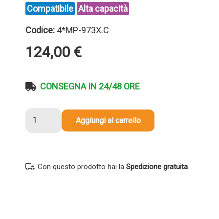
Compatibile
Alta capacità
Codice:
4*MP-973X.C
124,00
€
CONSEGNA IN 24/48 ORE
4
Aggiungi al carrello
Cartucce
Hp
973X
Multipack
Con questo prodotto hai la
Spedizione gratuita
Nero
+
Colore
compatibile
quantità