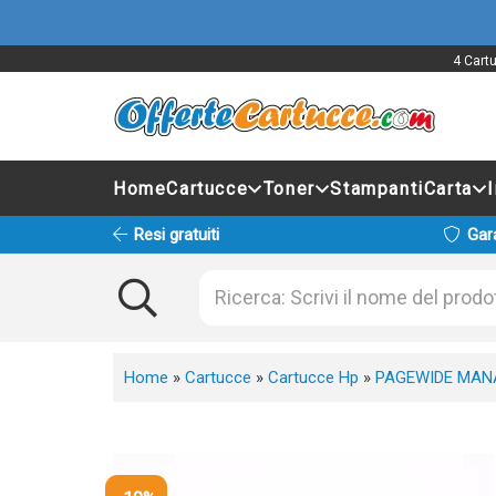
4 Cartu
Home
Cartucce
Toner
Stampanti
Carta
Resi gratuiti
Gar
Home
»
Cartucce
»
Cartucce Hp
»
PAGEWIDE MAN