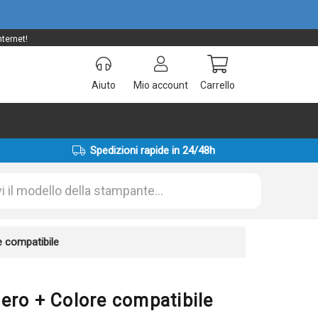
nternet!
Aiuto
Mio account
Carrello
Spedizioni rapide in 24/48h
 compatibile
ero + Colore compatibile