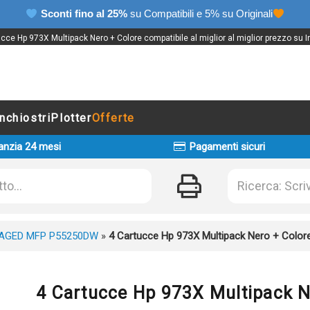
Sconti fino al 25%
su Compatibili e 5% su Originali
cce Hp 973X Multipack Nero + Colore compatibile al miglior al miglior prezzo su I
Inchiostri
Plotter
Offerte
anzia 24 mesi
Pagamenti sicuri
AGED MFP P55250DW
»
4 Cartucce Hp 973X Multipack Nero + Colore
4 Cartucce Hp 973X Multipack N