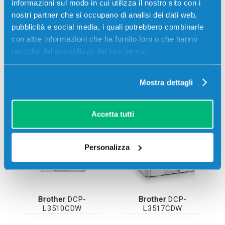
informazioni sul modo in cui utilizza il nostro sito con i
nostri partner che si occupano di analisi dei dati web,
pubblicità e social media, i quali potrebbero combinarle
con altre informazioni che ha fornito loro o che hanno
raccolto dal suo utilizzo dei loro servizi.
Stampanti compatibili
Mostra dettagli
Accetta tutti
Personalizza
Brother
DCP-
Brother
DCP-
L3510CDW
L3517CDW