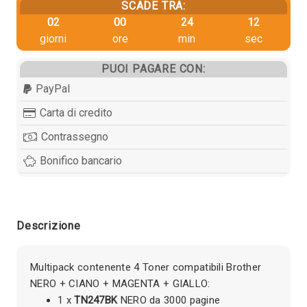
SCADE TRA:
02
00
24
12
giorni
ore
min
sec
PUOI PAGARE CON:
PayPal
Carta di credito
Contrassegno
Bonifico bancario
Descrizione
Multipack contenente 4 Toner compatibili Brother
NERO + CIANO + MAGENTA + GIALLO:
1 x
TN247BK
NERO da 3000 pagine