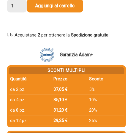
4
Aggiungi al carrello
Toner
Brother
TN247-
SERIE
Acquistane
2
per ottenere la
Spedizione gratuita
Multipack
Nero
+
Garanzia Adam+
Colore
compatibile
SCONTI MULTIPLI
quantità
Quantità
Prezzo
Sconto
da 2 pz.
37,05 €
5%
da 4 pz.
35,10 €
10%
da 8 pz.
31,20 €
20%
da 12 pz.
29,25 €
25%