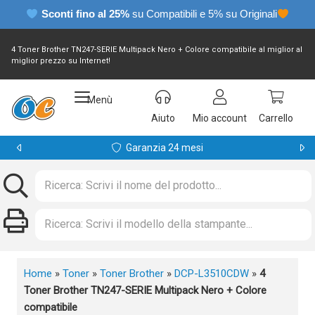
Sconti fino al 25%
su Compatibili e 5% su Originali
4 Toner Brother TN247-SERIE Multipack Nero + Colore compatibile al miglior al
miglior prezzo su Internet!
Menù
Aiuto
Mio account
Carrello
Garanzia 24 mesi
Home
»
Toner
»
Toner Brother
»
DCP-L3510CDW
»
4
Toner Brother TN247-SERIE Multipack Nero + Colore
compatibile