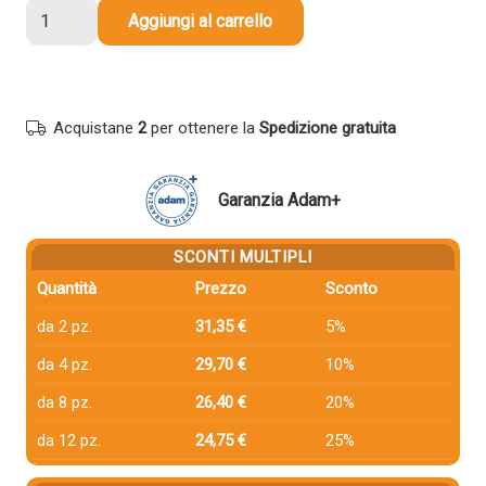
4
Aggiungi al carrello
Toner
Hp
130A-
SERIE
Acquistane
2
per ottenere la
Spedizione gratuita
Multipack
Nero
+
Garanzia Adam+
Colore
compatibile
SCONTI MULTIPLI
quantità
Quantità
Prezzo
Sconto
da 2 pz.
31,35 €
5%
da 4 pz.
29,70 €
10%
da 8 pz.
26,40 €
20%
da 12 pz.
24,75 €
25%