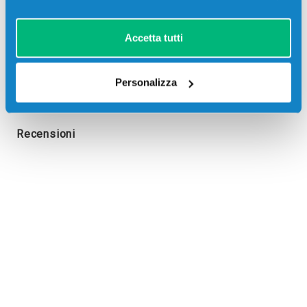
1 x
CF351A
130A CIANO da 1000 pagine
1 x
CF353A
130A MAGENTA da 1000 pagine
Accetta tutti
1 x
CF352A
130A GIALLO da 1000 pagine
Compatibile per Stampanti: Hp LASERJET PRO MFP
M176, Hp LASERJET PRO MFP M177FW
Personalizza
Recensioni