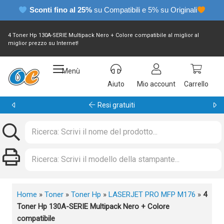
Sconti fino al 25%
su Compatibili e 5% su Originali
4 Toner Hp 130A-SERIE Multipack Nero + Colore compatibile al miglior al
miglior prezzo su Internet!
Menù
Aiuto
Mio account
Carrello
Garanzia 24 mesi
Home
»
Toner
»
Toner Hp
»
LASERJET PRO MFP M176
»
4
Toner Hp 130A-SERIE Multipack Nero + Colore
compatibile