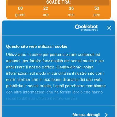
SCADE TRA:
00
22
36
49
giorni
ore
min
sec
PUOI PAGARE CON:
PayPal
Carta di credito
Questo sito web utilizza i cookie
Contrassegno
Utilizziamo i cookie per personalizzare contenuti ed
annunci, per fornire funzionalità dei social media e per
Bonifico bancario
analizzare il nostro traffico. Condividiamo inoltre
informazioni sul modo in cui utilizza il nostro sito con i
nostri partner che si occupano di analisi dei dati web,
pubblicità e social media, i quali potrebbero combinarle
Descrizione
con altre informazioni che ha fornito loro o che hanno
raccolto dal suo utilizzo dei loro servizi.
Multipack contenente 4 Toner compatibili Hp NERO
+ CIANO + MAGENTA + GIALLO:
1 x
CF350A
130A NERO da 1300 pagine
Mostra dettagli