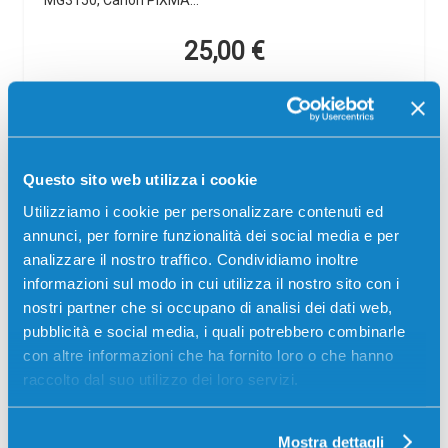
25,00
€
CONSEGNA IN 24/48 ORE
Aggiungi al carrello
Questo sito web utilizza i cookie
Utilizziamo i cookie per personalizzare contenuti ed
SCADE TRA:
annunci, per fornire funzionalità dei social media e per
02
08
11
42
analizzare il nostro traffico. Condividiamo inoltre
giorni
ore
min
sec
informazioni sul modo in cui utilizza il nostro sito con i
Più acquisti, più risparmi:
Visita la pagina prodotto per
nostri partner che si occupano di analisi dei dati web,
visualizzare l'offerta
pubblicità e social media, i quali potrebbero combinarle
con altre informazioni che ha fornito loro o che hanno
raccolto dal suo utilizzo dei loro servizi.
Mostra dettagli