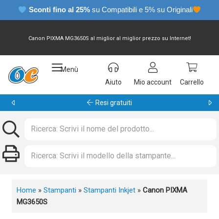
Sconti fino al 25%
su Compatibili e 5% su Originali
Canon PIXMA MG3650S al miglior al miglior prezzo su Internet!
Menù
Aiuto
Mio account
Carrello
Garanzia 24 mesi
Home
»
Stampanti
»
Stampanti Inkjet
»
Canon PIXMA
MG3650S