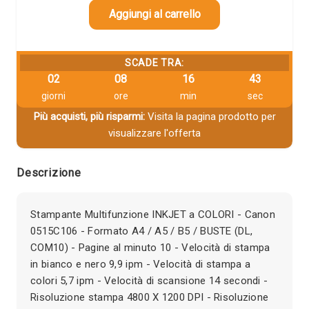
Aggiungi al carrello
SCADE TRA:
02
08
16
42
giorni
ore
min
sec
Più acquisti, più risparmi:
Visita la pagina prodotto per
visualizzare l'offerta
Descrizione
Stampante Multifunzione INKJET a COLORI - Canon
0515C106 - Formato A4 / A5 / B5 / BUSTE (DL,
COM10) - Pagine al minuto 10 - Velocità di stampa
in bianco e nero 9,9 ipm - Velocità di stampa a
colori 5,7 ipm - Velocità di scansione 14 secondi -
Risoluzione stampa 4800 X 1200 DPI - Risoluzione