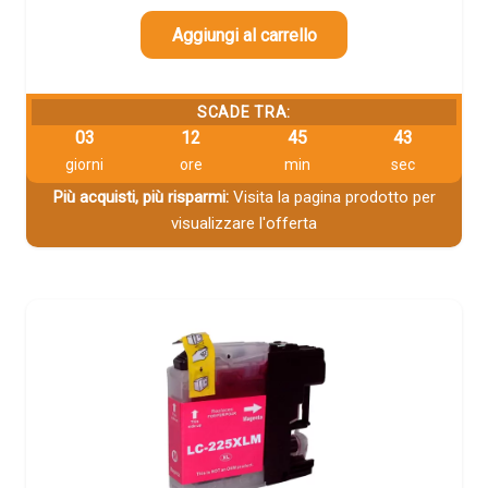
Aggiungi al carrello
SCADE TRA:
03
12
45
42
giorni
ore
min
sec
Più acquisti, più risparmi:
Visita la pagina prodotto per
visualizzare l'offerta