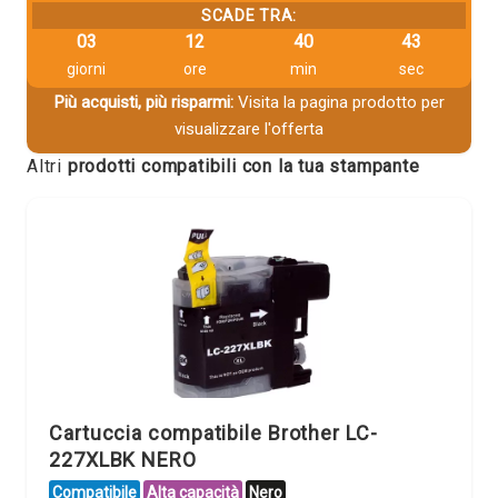
SCADE TRA:
03
12
40
42
giorni
ore
min
sec
Più acquisti, più risparmi:
Visita la pagina prodotto per
visualizzare l'offerta
Altri
prodotti compatibili con la tua stampante
Cartuccia compatibile Brother LC-
227XLBK NERO
Compatibile
Alta capacità
Nero