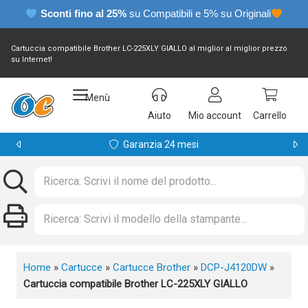
Sconti fino al 25%
su Compatibili e 5% su Originali
Cartuccia compatibile Brother LC-225XLY GIALLO al miglior al miglior prezzo
su Internet!
Menù
Aiuto
Mio account
Carrello
Garanzia 24 mesi
Home
»
Cartucce
»
Cartucce Brother
»
DCP-J4120DW
»
Cartuccia compatibile Brother LC-225XLY GIALLO