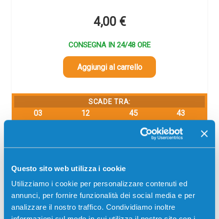
4,00
€
CONSEGNA IN 24/48 ORE
Aggiungi al carrello
SCADE TRA:
03
12
45
42
giorni
ore
min
sec
Più acquisti, più risparmi:
Visita la pagina prodotto per
visualizzare l'offerta
Questo sito web utilizza i cookie
Utilizziamo i cookie per personalizzare contenuti ed
annunci, per fornire funzionalità dei social media e per
analizzare il nostro traffico. Condividiamo inoltre
informazioni sul modo in cui utilizza il nostro sito con i