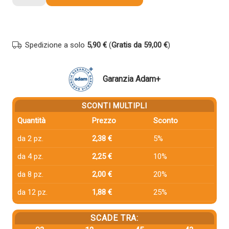
compatibile
Brother
LC-
225XLY
Spedizione a solo
5,90 €
(
Gratis da 59,00 €
)
GIALLO
quantità
Garanzia Adam+
SCONTI MULTIPLI
Quantità
Prezzo
Sconto
da 2 pz.
2,38 €
5%
da 4 pz.
2,25 €
10%
da 8 pz.
2,00 €
20%
da 12 pz.
1,88 €
25%
SCADE TRA: