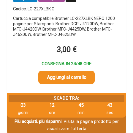
Codice:
LC-227XLBK.C
Cartuccia compatibile Brother LC-227XLBK NERO 1200
pagine per Stampanti: Brother DCP-J4120DW, Brother
MFC-J4420DW, Brother MFC-J4425DW, Brother MFC-
J4620DW, Brother MFC-J4625DW
3,00
€
CONSEGNA IN 24/48 ORE
Aggiungi al carrello
SCADE TRA:
03
12
45
42
giorni
ore
min
sec
Più acquisti, più risparmi:
Visita la pagina prodotto per
visualizzare l'offerta