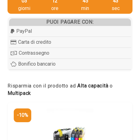
03
12
45
42
giorni
ore
min
sec
PUOI PAGARE CON:
PayPal
Carta di credito
Contrassegno
Bonifico bancario
Risparmia con il prodotto ad
Alta capacità
o
Multipack
-10%