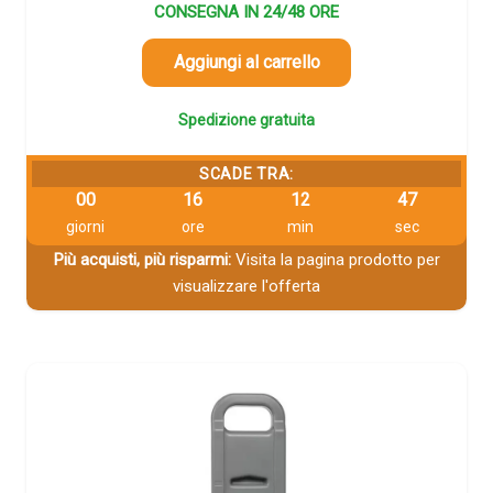
CONSEGNA IN 24/48 ORE
Aggiungi al carrello
Spedizione gratuita
SCADE TRA:
00
16
12
46
giorni
ore
min
sec
Più acquisti, più risparmi:
Visita la pagina prodotto per
visualizzare l'offerta