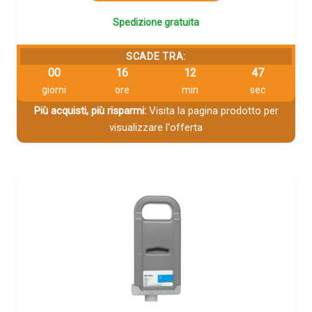
Spedizione gratuita
SCADE TRA:
00
16
12
46
giorni
ore
min
sec
Più acquisti, più risparmi:
Visita la pagina prodotto per
visualizzare l'offerta