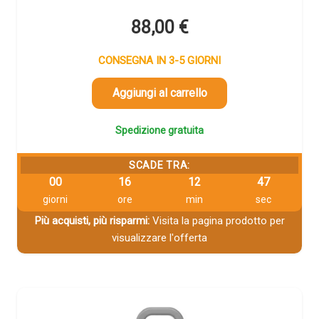
88,00
€
CONSEGNA IN 3-5 GIORNI
Aggiungi al carrello
Spedizione gratuita
SCADE TRA:
00
16
12
46
giorni
ore
min
sec
Più acquisti, più risparmi:
Visita la pagina prodotto per
visualizzare l'offerta