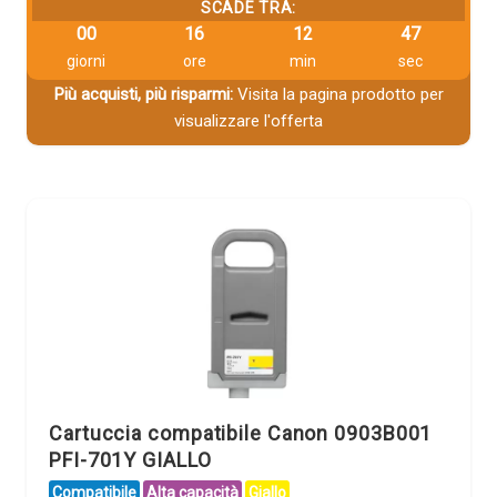
SCADE TRA:
00
16
12
46
giorni
ore
min
sec
Più acquisti, più risparmi:
Visita la pagina prodotto per
visualizzare l'offerta
Cartuccia compatibile Canon 0903B001
PFI-701Y GIALLO
Compatibile
Alta capacità
Giallo