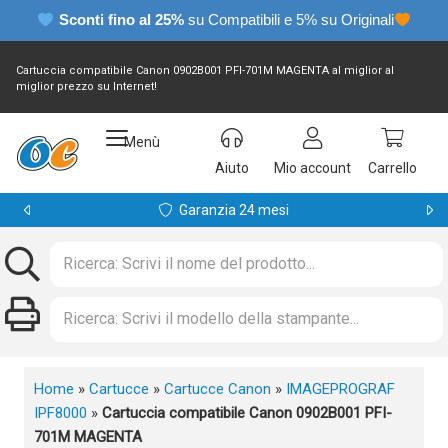
Sconti fino al 25%
su Compatibili e 5% su Originali
Cartuccia compatibile Canon 0902B001 PFI-701M MAGENTA al miglior al
miglior prezzo su Internet!
Menù
Aiuto
Mio account
Carrello
Garanzia 24 mesi
Home
»
Cartucce
»
Cartucce Canon
»
IMAGEPROGRAF
IPF8000
»
Cartuccia compatibile Canon 0902B001 PFI-
701M MAGENTA