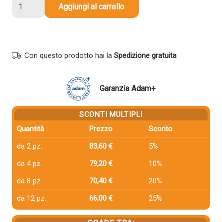
Cartuccia
Aggiungi al carrello
compatibile
Canon
0902B001
PFI-
Con questo prodotto hai la
Spedizione gratuita
701M
MAGENTA
quantità
Garanzia Adam+
SCONTI MULTIPLI
Quantità
Prezzo
Sconto
da 2 pz.
83,60 €
5%
da 4 pz.
79,20 €
10%
da 8 pz.
70,40 €
20%
da 12 pz.
66,00 €
25%