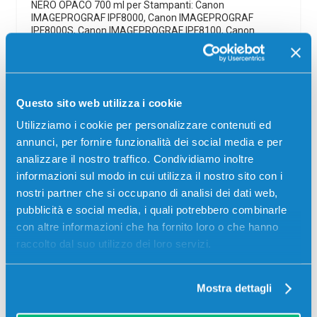
NERO OPACO 700 ml per Stampanti: Canon
IMAGEPROGRAF IPF8000, Canon IMAGEPROGRAF
IPF8000S, Canon IMAGEPROGRAF IPF8100, Canon
IMAGEPROGRAF IPF9000, Canon IMAGEPROGRAF…
95,00
€
Questo sito web utilizza i cookie
CONSEGNA IN 3-5 GIORNI
Utilizziamo i cookie per personalizzare contenuti ed
annunci, per fornire funzionalità dei social media e per
Aggiungi al carrello
analizzare il nostro traffico. Condividiamo inoltre
informazioni sul modo in cui utilizza il nostro sito con i
Spedizione gratuita
nostri partner che si occupano di analisi dei dati web,
pubblicità e social media, i quali potrebbero combinarle
SCADE TRA:
con altre informazioni che ha fornito loro o che hanno
00
16
12
46
raccolto dal suo utilizzo dei loro servizi.
giorni
ore
min
sec
Più acquisti, più risparmi:
Visita la pagina prodotto per
Mostra dettagli
visualizzare l'offerta