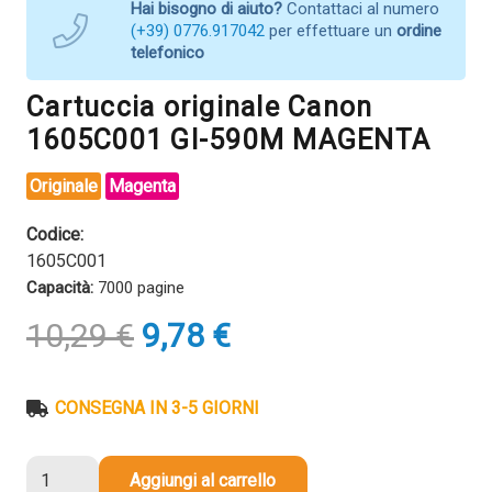
Hai bisogno di aiuto?
Contattaci al numero
(+39) 0776.917042
per effettuare un
ordine
telefonico
Cartuccia originale Canon
1605C001 GI-590M MAGENTA
Originale
Magenta
Codice:
1605C001
Capacità:
7000 pagine
Il
Il
10,29
€
9,78
€
prezzo
prezzo
originale
attuale
era:
è:
CONSEGNA IN 3-5 GIORNI
10,29 €.
9,78 €.
Cartuccia
Aggiungi al carrello