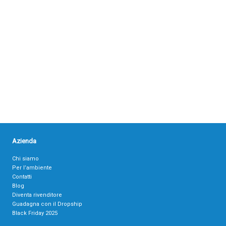
Azienda
Chi siamo
Per l’ambiente
Contatti
Blog
Diventa rivenditore
Guadagna con il Dropship
Black Friday 2025