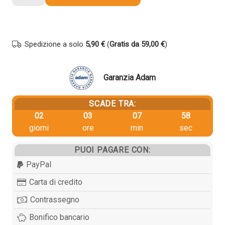
originale
Canon
1605C001
GI-
Spedizione a solo
5,90 €
(
Gratis da 59,00 €
)
590M
MAGENTA
quantità
Garanzia Adam
SCADE TRA:
02
03
07
57
giorni
ore
min
sec
PUOI PAGARE CON:
PayPal
Carta di credito
Contrassegno
Bonifico bancario