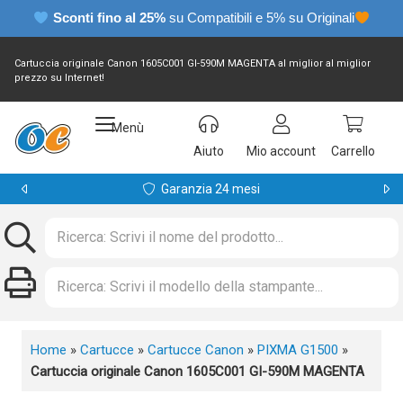
Sconti fino al 25%
su Compatibili e 5% su Originali
Cartuccia originale Canon 1605C001 GI-590M MAGENTA al miglior al miglior
prezzo su Internet!
Menù
Aiuto
Mio account
Carrello
Garanzia 24 mesi
Home
»
Cartucce
»
Cartucce Canon
»
PIXMA G1500
»
Cartuccia originale Canon 1605C001 GI-590M MAGENTA