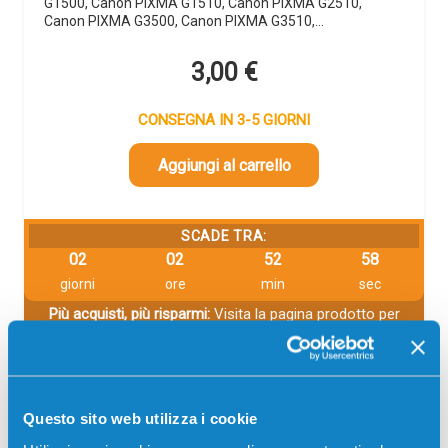
G1500, Canon PIXMA G1510, Canon PIXMA G2510,
Canon PIXMA G3500, Canon PIXMA G3510,…
3,00
€
CONSEGNA IN 3-5 GIORNI
Aggiungi al carrello
SCADE TRA:
02
02
52
57
giorni
ore
min
sec
Più acquisti, più risparmi:
Visita la pagina prodotto per
visualizzare l'offerta
Descrizione
Questo sito web utilizza i cookie