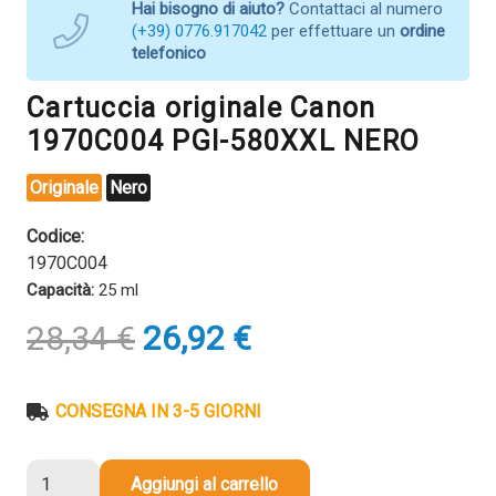
Hai bisogno di aiuto?
Contattaci al numero
(+39) 0776.917042
per effettuare un
ordine
telefonico
Cartuccia originale Canon
1970C004 PGI-580XXL NERO
Originale
Nero
Codice:
1970C004
Capacità:
25 ml
Il
Il
28,34
€
26,92
€
prezzo
prezzo
originale
attuale
era:
è:
CONSEGNA IN 3-5 GIORNI
28,34 €.
26,92 €.
Cartuccia
Aggiungi al carrello