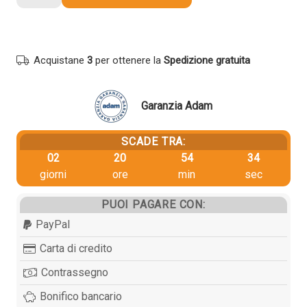
originale
Canon
1970C004
PGI-
Acquistane
3
per ottenere la
Spedizione gratuita
580XXL
NERO
quantità
Garanzia Adam
SCADE TRA:
02
20
54
34
giorni
ore
min
sec
PUOI PAGARE CON:
PayPal
Carta di credito
Contrassegno
Bonifico bancario