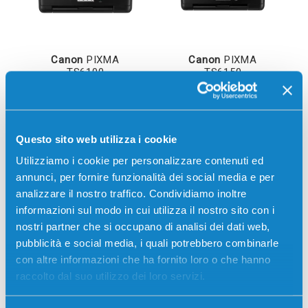
Canon
PIXMA
Canon
PIXMA
TS6100
TS6150
Questo sito web utilizza i cookie
Utilizziamo i cookie per personalizzare contenuti ed
annunci, per fornire funzionalità dei social media e per
analizzare il nostro traffico. Condividiamo inoltre
informazioni sul modo in cui utilizza il nostro sito con i
nostri partner che si occupano di analisi dei dati web,
pubblicità e social media, i quali potrebbero combinarle
Canon
PIXMA
Canon
PIXMA
con altre informazioni che ha fornito loro o che hanno
TS6151
TS6250
raccolto dal suo utilizzo dei loro servizi.