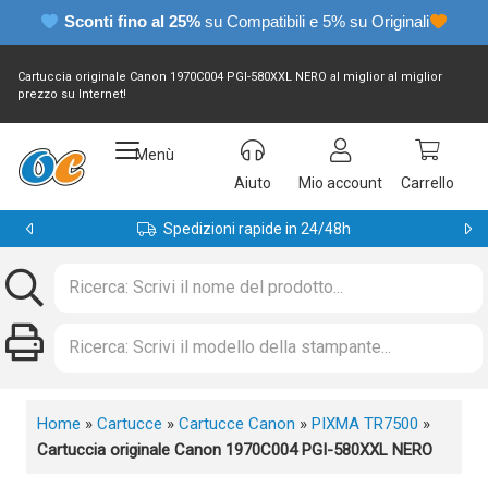
Sconti fino al 25%
su Compatibili e 5% su Originali
Cartuccia originale Canon 1970C004 PGI-580XXL NERO al miglior al miglior
prezzo su Internet!
Menù
Aiuto
Mio account
Carrello
Spedizioni rapide in 24/48h
Home
»
Cartucce
»
Cartucce Canon
»
PIXMA TR7500
»
Cartuccia originale Canon 1970C004 PGI-580XXL NERO