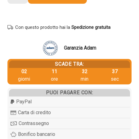
originale
Canon
2791C001
PGI-
Con questo prodotto hai la
Spedizione gratuita
7500XL
CIANO
quantità
Garanzia Adam
SCADE TRA:
02
11
32
36
giorni
ore
min
sec
PUOI PAGARE CON:
PayPal
Carta di credito
Contrassegno
Bonifico bancario