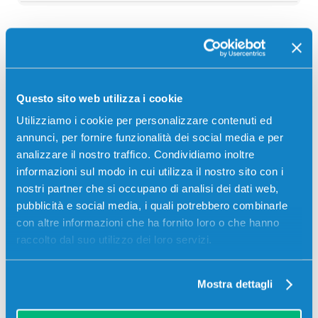
Descrizione
Questo sito web utilizza i cookie
Cartuccia originale Canon 2791C001 PGI-7500XL
CIANO 16500 pagine per Stampanti: Canon WG7500,
Utilizziamo i cookie per personalizzare contenuti ed
Canon WG7540, Canon WG7550, Canon WG7550F
annunci, per fornire funzionalità dei social media e per
analizzare il nostro traffico. Condividiamo inoltre
informazioni sul modo in cui utilizza il nostro sito con i
nostri partner che si occupano di analisi dei dati web,
pubblicità e social media, i quali potrebbero combinarle
con altre informazioni che ha fornito loro o che hanno
raccolto dal suo utilizzo dei loro servizi.
Recensioni
Mostra dettagli