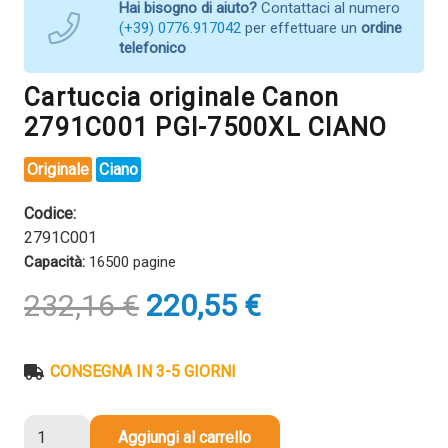
Hai bisogno di aiuto?
Contattaci al numero
(+39) 0776.917042
per effettuare un
ordine
telefonico
Cartuccia originale Canon
2791C001 PGI-7500XL CIANO
Originale
Ciano
Codice:
2791C001
Capacità:
16500 pagine
Il
Il
232,16
€
220,55
€
prezzo
prezzo
originale
attuale
era:
è:
CONSEGNA IN 3-5 GIORNI
232,16 €.
220,55 €.
Cartuccia
Aggiungi al carrello