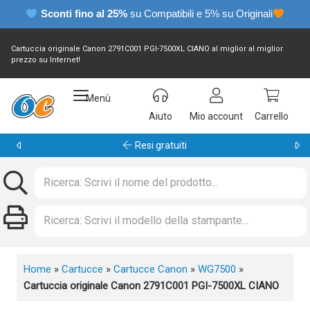
Sconti fino al 25%
su Compatibili e 5% su Originali
Cartuccia originale Canon 2791C001 PGI-7500XL CIANO al miglior al miglior
prezzo su Internet!
Menù
Aiuto
Mio account
Carrello
Garanzia 24 mesi
Home
»
Cartucce
»
Cartucce Canon
»
WG7500
»
Cartuccia originale Canon 2791C001 PGI-7500XL CIANO