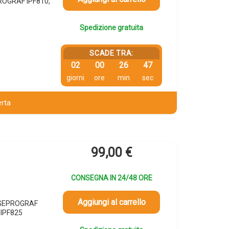
ROGRAF IPF810,
Spedizione gratuita
SCADE TRA:
02
00
26
46
giorni
ore
min
sec
erta
99,00
€
CONSEGNA IN 24/48 ORE
Aggiungi al carrello
MAGEPROGRAF
IPF825