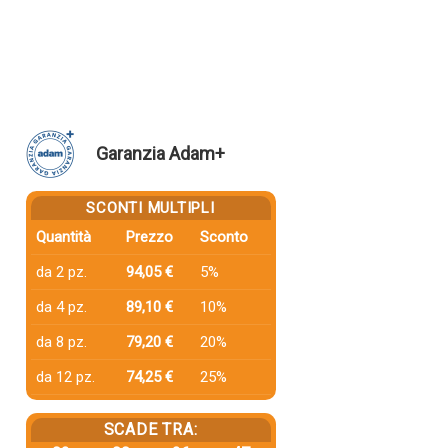
Garanzia Adam+
SCONTI MULTIPLI
Quantità
Prezzo
Sconto
da 2 pz.
94,05 €
5%
da 4 pz.
89,10 €
10%
da 8 pz.
79,20 €
20%
da 12 pz.
74,25 €
25%
SCADE TRA: