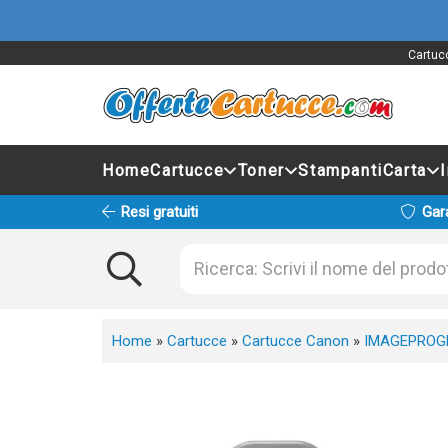
Cartucc
Home
Cartucce
Toner
Stampanti
Carta
Resi gratuiti
Gar
Home
»
Cartucce
»
Cartucce Canon
»
IMAGEPROGR