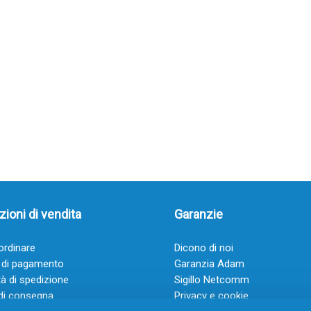
ioni di vendita
Garanzie
rdinare
Dicono di noi
 di pagamento
Garanzia Adam
à di spedizione
Sigillo Netcomm
di consegna
Privacy e cookie