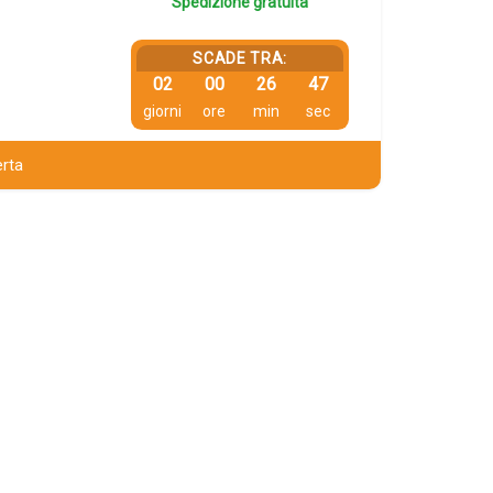
Spedizione gratuita
SCADE TRA:
02
00
26
46
giorni
ore
min
sec
erta