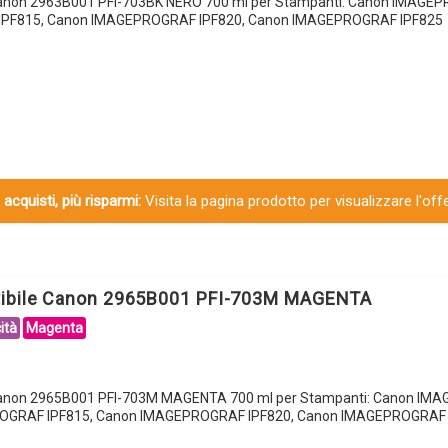
Canon 2963B001 PFI-703BK NERO 700 ml per Stampanti: Canon IMAGEP
PF815, Canon IMAGEPROGRAF IPF820, Canon IMAGEPROGRAF IPF825
 acquisti, più risparmi:
Visita la pagina prodotto per visualizzare l'off
tibile Canon 2965B001 PFI-703M MAGENTA
ità
Magenta
 Canon 2965B001 PFI-703M MAGENTA 700 ml per Stampanti: Canon I
ROGRAF IPF815, Canon IMAGEPROGRAF IPF820, Canon IMAGEPROGRAF 