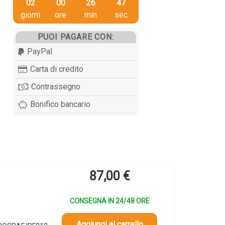
02
00
26
46
giorni
ore
min
sec
PUOI PAGARE CON:
PayPal
Carta di credito
Contrassegno
Bonifico bancario
87,00
€
CONSEGNA IN 24/48 ORE
Aggiungi al carrello