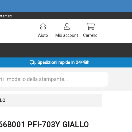
nternet!
Aiuto
Mio account
Carrello
Spedizioni rapide in 24/48h
LLO
966B001 PFI-703Y GIALLO