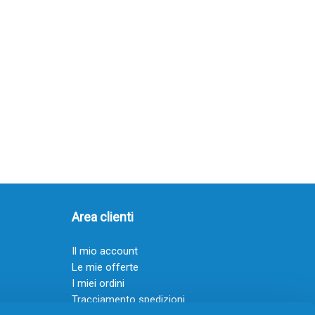
Area clienti
Il mio account
Le mie offerte
I miei ordini
Tracciamento spedizioni