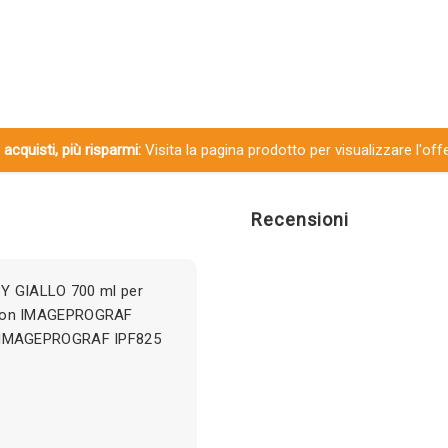
 acquisti, più risparmi:
Visita la pagina prodotto per visualizzare l'off
Recensioni
3Y GIALLO 700 ml per
anon IMAGEPROGRAF
 IMAGEPROGRAF IPF825