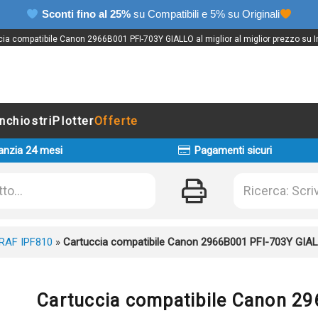
Sconti fino al 25%
su Compatibili e 5% su Originali
ia compatibile Canon 2966B001 PFI-703Y GIALLO al miglior al miglior prezzo su I
Inchiostri
Plotter
Offerte
anzia 24 mesi
Pagamenti sicuri
AF IPF810
»
Cartuccia compatibile Canon 2966B001 PFI-703Y GIA
Cartuccia compatibile Canon 2