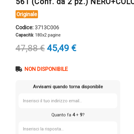
561 (Conf. da 2 pz.) NERO+COL
Originale
Codice:
3713C006
Capacità:
180x2 pagine
Il
Il
47,88
€
45,49
€
prezzo
prezzo
originale
attuale
era:
è:
NON DISPONIBILE
47,88 €.
45,49 €.
Avvisami quando torna disponibile
Quanto fa
4
+
9
?