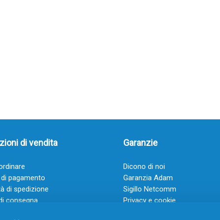
ioni di vendita
Garanzie
rdinare
Dicono di noi
 di pagamento
Garanzia Adam
à di spedizione
Sigillo Netcomm
di consegna
Privacy e cookie
 e condizioni
FAQ: Domande frequenti