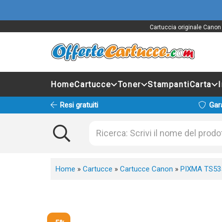
Cartuccia originale Canon
Home
Cartucce
Toner
Stampanti
Carta
Resi gratuiti
Gar
Home
»
Cartucce
»
Cartucce Canon
»
PIXMA TS53