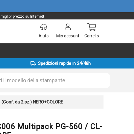
iglior prezzo su Internet!
Aiuto
Mio account
Carrello
Spedizioni rapide in 24/48h
1 (Conf. da 2 pz.) NERO+COLORE
C006 Multipack PG-560 / CL-