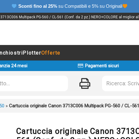
Sconti fino al 25%
su Compatibili e 5% su Originali
 3713C006 Multipack PG-560 / CL-561 (Conf. da 2 pz.) NERO+COLORE al miglior al m
Inchiostri
Plotter
Offerte
anzia 24 mesi
Pagamenti sicuri
50
»
Cartuccia originale Canon 3713C006 Multipack PG-560 / CL-56
Cartuccia originale Canon 3713