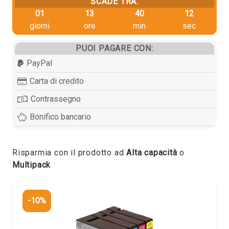
SCADE TRA:
01
13
40
12
giorni
ore
min
sec
PUOI PAGARE CON:
PayPal
Carta di credito
Contrassegno
Bonifico bancario
Risparmia con il prodotto ad
Alta capacità
o
Multipack
-10%