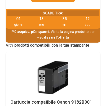
SCADE TRA:
01
13
35
12
giorni
ore
min
sec
Più acquisti, più risparmi:
Visita la pagina prodotto per
visualizzare l'offerta
Altri
prodotti compatibili con la tua stampante
Cartuccia compatibile Canon 9182B001