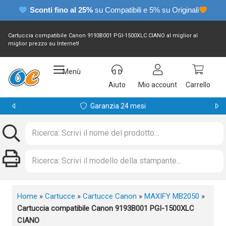
Sconti fino al 25%
su Compatibili e 5% su Originali
Cartuccia compatibile Canon 9193B001 PGI-1500XLC CIANO al miglior al
miglior prezzo su Internet!
Menù
Aiuto
Mio account
Carrello
Garanzia 24 mesi
Home
»
Cartucce
»
Cartucce Canon
»
MAXIFY MB2050
»
Cartuccia compatibile Canon 9193B001 PGI-1500XLC
CIANO