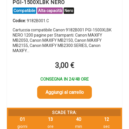
PGI-1500XLBK NERO
Compatibile
Alta capacità
Nero
Codice:
9182B001.C
Cartuccia compatibile Canon 9182B001 PGI-1500XLBK
NERO 1200 pagine per Stampanti: Canon MAXIFY
MB2050, Canon MAXIFY MB2150, Canon MAXIFY
MB2155, Canon MAXIFY MB2300 SERIES, Canon
MAXIFY…
3,00
€
CONSEGNA IN 24/48 ORE
Aggiungi al carrello
SCADE TRA:
01
13
40
12
giorni
ore
min
sec