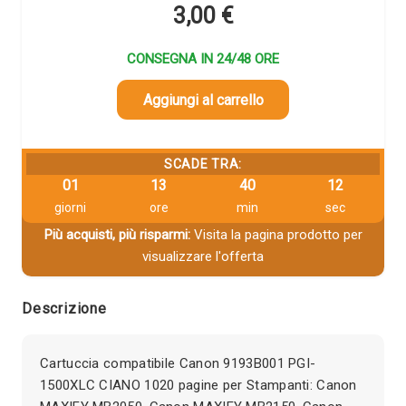
3,00
€
CONSEGNA IN 24/48 ORE
Aggiungi al carrello
SCADE TRA:
01
13
40
12
giorni
ore
min
sec
Più acquisti, più risparmi:
Visita la pagina prodotto per
visualizzare l'offerta
Descrizione
Cartuccia compatibile Canon 9193B001 PGI-
1500XLC CIANO 1020 pagine per Stampanti: Canon