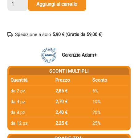
Cartuccia
Aggiungi al carrello
compatibile
Canon
9193B001
PGI-
Spedizione a solo
5,90 €
(
Gratis da 59,00 €
)
1500XLC
CIANO
quantità
Garanzia Adam+
SCONTI MULTIPLI
Quantità
Prezzo
Sconto
da 2 pz.
2,85 €
5%
da 4 pz.
2,70 €
10%
da 8 pz.
2,40 €
20%
da 12 pz.
2,25 €
25%