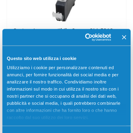
Cartuccia compatibile Canon CLI-521C
2934B001 CIANO
Compatibile
Ciano
Codice:
CLI-521C.C
Questo sito web utilizza i cookie
Cartuccia compatibile Canon CLI-521C 2934B001 CIANO
Utilizziamo i cookie per personalizzare contenuti ed
446 pagine per Stampanti: Canon PIXMA IP3600, Canon
annunci, per fornire funzionalità dei social media e per
PIXMA IP4600, Canon PIXMA IP4700, Canon PIXMA
analizzare il nostro traffico. Condividiamo inoltre
MP540, Canon PIXMA MP550,…
informazioni sul modo in cui utilizza il nostro sito con i
nostri partner che si occupano di analisi dei dati web,
2,50
€
pubblicità e social media, i quali potrebbero combinarle
con altre informazioni che ha fornito loro o che hanno
CONSEGNA IN 24/48 ORE
raccolto dal suo utilizzo dei loro servizi.
Aggiungi al carrello