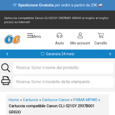
Spedizione Gratuita
per ordini a partire da 29€
Cartuccia compatibile Canon CLI-521GY 2937B001 GRIGIO al miglior al miglior
prezzo su Internet!
Menù
Aiuto
Mio account
Carrello
Garanzia 24 mesi
Home
»
Cartucce
»
Cartucce Canon
»
PIXMA MP980
»
Cartuccia compatibile Canon CLI-521GY 2937B001
GRIGIO