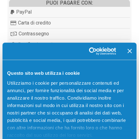
PUOI PAGARE CON:
PayPal
Carta di credito
Contrassegno
Bonifico bancario
Questo sito web utilizza i cookie
Descrizione
Utilizziamo i cookie per personalizzare contenuti ed
annunci, per fornire funzionalità dei social media e per
Cartuccia originale Dell 592-11332 NERO 180 pagine
analizzare il nostro traffico. Condividiamo inoltre
per Stampanti: Dell P513W ALL IN ONE, Dell V313
informazioni sul modo in cui utilizza il nostro sito con i
ALL IN ONE, Dell V313W ALL IN ONE, Dell V715W
nostri partner che si occupano di analisi dei dati web,
ALL IN ONE
pubblicità e social media, i quali potrebbero combinarle
con altre informazioni che ha fornito loro o che hanno
raccolto dal suo utilizzo dei loro servizi.