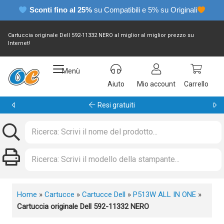
Sconti fino al 25%
su Compatibili e 5% su Originali
Cartuccia originale Dell 592-11332 NERO al miglior al miglior prezzo su
Internet!
Menù
Aiuto
Mio account
Carrello
Garanzia 24 mesi
Home
»
Cartucce
»
Cartucce Dell
»
P513W ALL IN ONE
»
Cartuccia originale Dell 592-11332 NERO