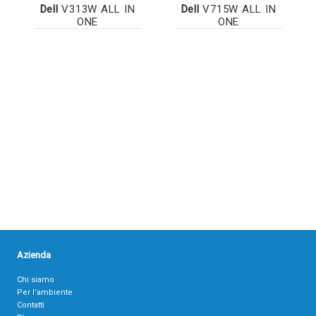
Dell
V313W ALL IN
Dell
V715W ALL IN
ONE
ONE
Azienda
Chi siamo
Per l’ambiente
Contatti