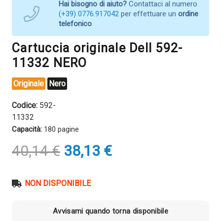
Hai bisogno di aiuto?
Contattaci al numero
(+39) 0776.917042
per effettuare un
ordine
telefonico
Cartuccia originale Dell 592-
11332 NERO
Originale
Nero
Codice:
592-
11332
Capacità:
180 pagine
Il
Il
40,14
€
38,13
€
prezzo
prezzo
originale
attuale
era:
è:
NON DISPONIBILE
40,14 €.
38,13 €.
Avvisami quando torna disponibile