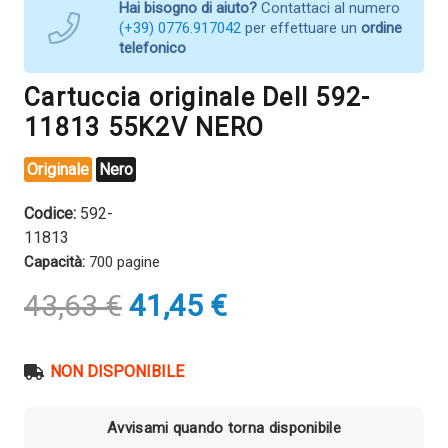
Hai bisogno di aiuto?
Contattaci al numero
(+39) 0776.917042
per effettuare un
ordine
telefonico
Cartuccia originale Dell 592-
11813 55K2V NERO
Originale
Nero
Codice:
592-
11813
Capacità:
700 pagine
Il
Il
43,63
€
41,45
€
prezzo
prezzo
originale
attuale
era:
è:
NON DISPONIBILE
43,63 €.
41,45 €.
Avvisami quando torna disponibile