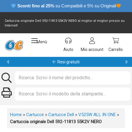
Sconti fino al 25%
su Compatibili e 5% su Originali
Cartuccia originale Dell 592-11813 55K2V NERO al miglior al miglior prezzo su
Internet!
Menù
Aiuto
Mio account
Carrello
Resi gratuiti
Home
»
Cartucce
»
Cartucce Dell
»
V525W ALL IN ONE
»
Cartuccia originale Dell 592-11813 55K2V NERO