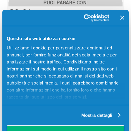
PUOI PAGARE CON:
PayPal
Carta di credito
Contrassegno
Questo sito web utilizza i cookie
Bonifico bancario
Utilizziamo i cookie per personalizzare contenuti ed
annunci, per fornire funzionalità dei social media e per
analizzare il nostro traffico. Condividiamo inoltre
informazioni sul modo in cui utilizza il nostro sito con i
Descrizione
nostri partner che si occupano di analisi dei dati web,
pubblicità e social media, i quali potrebbero combinarle
Cartuccia originale Dell 592-11813 55K2V NERO 700
con altre informazioni che ha fornito loro o che hanno
pagine per Stampanti: Dell V525W ALL IN ONE, Dell
raccolto dal suo utilizzo dei loro servizi.
V725W ALL IN ONE
Mostra dettagli