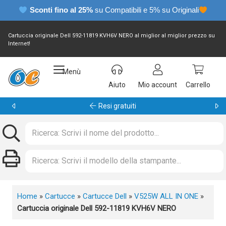
Sconti fino al 25%
su Compatibili e 5% su Originali
Cartuccia originale Dell 592-11819 KVH6V NERO al miglior al miglior prezzo su
Internet!
Menù
Aiuto
Mio account
Carrello
Garanzia 24 mesi
Home
»
Cartucce
»
Cartucce Dell
»
V525W ALL IN ONE
»
Cartuccia originale Dell 592-11819 KVH6V NERO