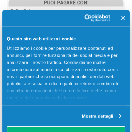
PUOI PAGARE CON:
PayPal
Carta di credito
Contrassegno
Questo sito web utilizza i cookie
Bonifico bancario
Utilizziamo i cookie per personalizzare contenuti ed
annunci, per fornire funzionalità dei social media e per
analizzare il nostro traffico. Condividiamo inoltre
informazioni sul modo in cui utilizza il nostro sito con i
Descrizione
nostri partner che si occupano di analisi dei dati web,
pubblicità e social media, i quali potrebbero combinarle
Cartuccia originale Dell 592-11819 KVH6V NERO 430
con altre informazioni che ha fornito loro o che hanno
pagine per Stampanti: Dell V525W ALL IN ONE, Dell
raccolto dal suo utilizzo dei loro servizi.
V725W ALL IN ONE
Mostra dettagli