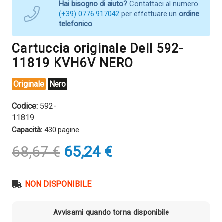
Hai bisogno di aiuto?
Contattaci al numero
(+39) 0776.917042
per effettuare un
ordine
telefonico
Cartuccia originale Dell 592-
11819 KVH6V NERO
Originale
Nero
Codice:
592-
11819
Capacità:
430 pagine
Il
Il
68,67
€
65,24
€
prezzo
prezzo
originale
attuale
era:
è:
NON DISPONIBILE
68,67 €.
65,24 €.
Avvisami quando torna disponibile