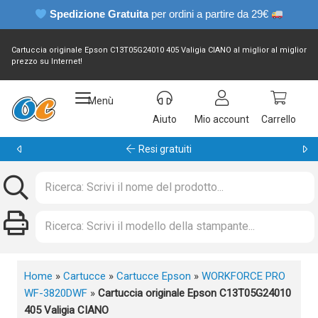
Spedizione Gratuita
per ordini a partire da 29€
Cartuccia originale Epson C13T05G24010 405 Valigia CIANO al miglior al miglior
prezzo su Internet!
Menù
Aiuto
Mio account
Carrello
Garanzia 24 mesi
Home
»
Cartucce
»
Cartucce Epson
»
WORKFORCE PRO
WF-3820DWF
»
Cartuccia originale Epson C13T05G24010
405 Valigia CIANO