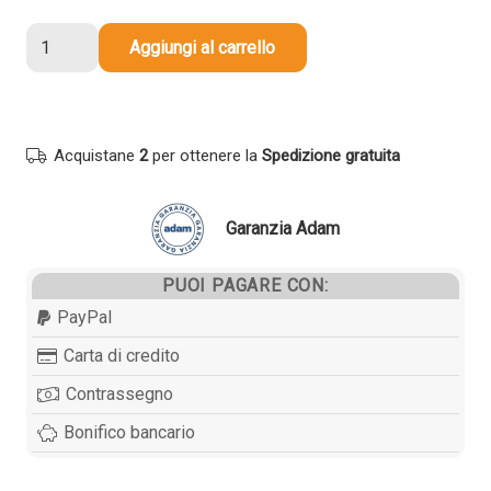
Cartuccia
Aggiungi al carrello
originale
Epson
C13T05G24010
405
Acquistane
2
per ottenere la
Spedizione gratuita
Valigia
CIANO
quantità
Garanzia Adam
PUOI PAGARE CON:
PayPal
Carta di credito
Contrassegno
Bonifico bancario