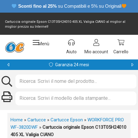
Sconti fino al 25%
su Compatibili e 5% su Originali
Cartuccia originale Epson C13T05H24010 405 XL Valigia CIANO al miglior al
miglior prezzo su Internet!
Menù
Aiuto
Mio account
Carrello
Garanzia 24 mesi
Home
»
Cartucce
»
Cartucce Epson
»
WORKFORCE PRO
WF-3820DWF
»
Cartuccia originale Epson C13T05H24010
405 XL Valigia CIANO