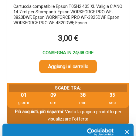
Cartuccia compatibile Epson T05H2 405 XL Valigia CIANO
14.7 ml per Stampanti: Epson WORKFORCE PRO WF-
3820DWF, Epson WORKFORCE PRO WF-3825DWF, Epson
WORKFORCE PRO WF-4820DWF, Epson…
3,00
€
CONSEGNA IN 24/48 ORE
Aggiungi al carrello
SCADE TRA:
01
09
38
33
giorni
ore
min
sec
Più acquisti, più risparmi:
Visita la pagina prodotto per
visualizzare l'offerta