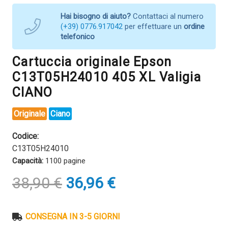
Hai bisogno di aiuto?
Contattaci al numero
(+39) 0776.917042
per effettuare un
ordine
telefonico
Cartuccia originale Epson
C13T05H24010 405 XL Valigia
CIANO
Originale
Ciano
Codice:
C13T05H24010
Capacità:
1100 pagine
Il
Il
38,90
€
36,96
€
prezzo
prezzo
originale
attuale
era:
è:
CONSEGNA IN 3-5 GIORNI