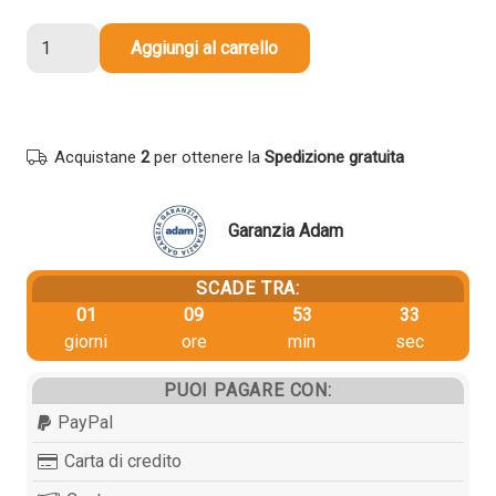
38,90 €.
36,96 €.
Cartuccia
Aggiungi al carrello
originale
Epson
C13T05H24010
405
Acquistane
2
per ottenere la
Spedizione gratuita
XL
Valigia
CIANO
Garanzia Adam
quantità
SCADE TRA:
01
09
53
33
giorni
ore
min
sec
PUOI PAGARE CON:
PayPal
Carta di credito