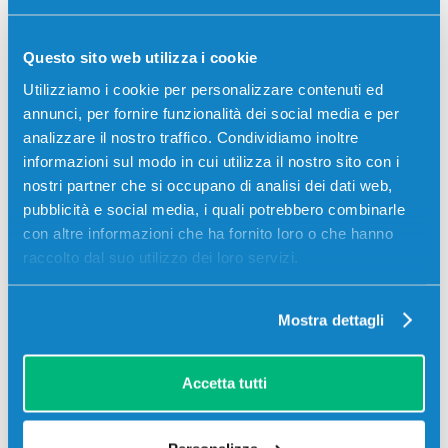
Descrizione
Questo sito web utilizza i cookie
Cartuccia originale Epson C13T05H24010 405 XL
Valigia CIANO 1100 pagine per Stampanti: Epson
Utilizziamo i cookie per personalizzare contenuti ed
WORKFORCE PRO WF-3820DWF, Epson WORKFORCE
annunci, per fornire funzionalità dei social media e per
PRO WF-3825DWF, Epson WORKFORCE PRO WF-
analizzare il nostro traffico. Condividiamo inoltre
4820DWF, Epson WORKFORCE PRO WF-4825DWF,
informazioni sul modo in cui utilizza il nostro sito con i
Epson WORKFORCE PRO WF-4830DTWF, Epson
nostri partner che si occupano di analisi dei dati web,
WORKFORCE WF-7310DTW, Epson WORKFORCE
pubblicità e social media, i quali potrebbero combinarle
WF-7830DTWF, Epson WORKFORCE WF-7835DTWF,
con altre informazioni che ha fornito loro o che hanno
Epson WORKFORCE WF-7840, Epson WORKFORCE
raccolto dal suo utilizzo dei loro servizi.
WF-7840DTWF
Mostra dettagli
Recensioni
Accetta tutti