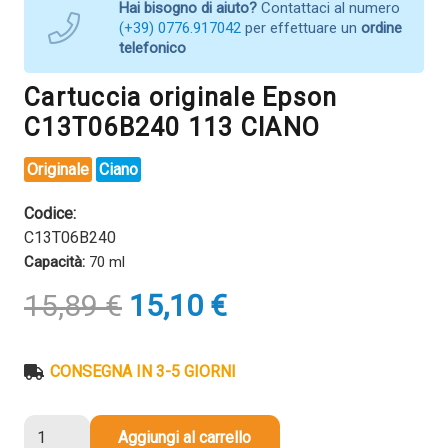
Hai bisogno di aiuto?
Contattaci al numero
(+39) 0776.917042
per effettuare un
ordine
telefonico
Cartuccia originale Epson
C13T06B240 113 CIANO
Originale
Ciano
Codice:
C13T06B240
Capacità:
70 ml
Il
Il
15,89
€
15,10
€
prezzo
prezzo
originale
attuale
era:
è:
CONSEGNA IN 3-5 GIORNI
15,89 €.
15,10 €.
Cartuccia
Aggiungi al carrello