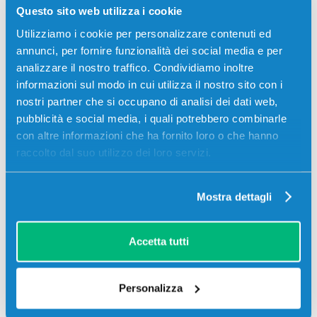
Cartuccia originale Epson C13T06B240 113 CIANO
Questo sito web utilizza i cookie
70 ml per Stampanti: Epson ECOTANK ET-16150,
Utilizziamo i cookie per personalizzare contenuti ed
Epson ECOTANK ET-16600, Epson ECOTANK ET-
annunci, per fornire funzionalità dei social media e per
16650, Epson ECOTANK ET-5150, Epson ECOTANK
analizzare il nostro traffico. Condividiamo inoltre
ET-5170, Epson ECOTANK ET-5800, Epson ECOTANK
informazioni sul modo in cui utilizza il nostro sito con i
ET-5850, Epson ECOTANK ET-5880, Epson ECOTANK
nostri partner che si occupano di analisi dei dati web,
PRO ET-16680
pubblicità e social media, i quali potrebbero combinarle
con altre informazioni che ha fornito loro o che hanno
raccolto dal suo utilizzo dei loro servizi.
Recensioni
Mostra dettagli
Accetta tutti
Personalizza