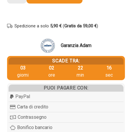
originale
Epson
C13T06B240
113
Spedizione a solo
5,90 €
(
Gratis da 59,00 €
)
CIANO
quantità
Garanzia Adam
SCADE TRA:
03
02
22
15
giorni
ore
min
sec
PUOI PAGARE CON:
PayPal
Carta di credito
Contrassegno
Bonifico bancario