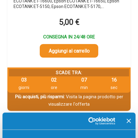
ECOTANK ET-16600, Epson ECOTANK ET-16650, Epson
ECOTANK ET-5150, Epson ECOTANK ET-5170,…
5,00
€
CONSEGNA IN 24/48 ORE
Aggiungi al carrello
SCADE TRA:
03
02
07
15
giorni
ore
min
sec
Più acquisti, più risparmi:
Visita la pagina prodotto per
visualizzare l'offerta
Descrizione