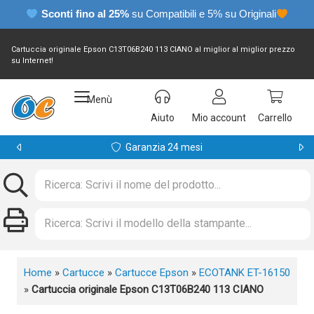
Sconti fino al 25%
su Compatibili e 5% su Originali
Cartuccia originale Epson C13T06B240 113 CIANO al miglior al miglior prezzo
su Internet!
Menù
Aiuto
Mio account
Carrello
Garanzia 24 mesi
Home
»
Cartucce
»
Cartucce Epson
»
ECOTANK ET-16150
»
Cartuccia originale Epson C13T06B240 113 CIANO