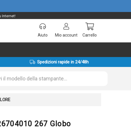
 Internet!
Aiuto
Mio account
Carrello
Spedizioni rapide in 24/48h
OLORE
T26704010 267 Globo