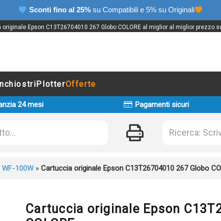
Sconti fino al 25%
su Compatibili e 5% su Originali
 originale Epson C13T26704010 267 Globo COLORE al miglior al miglior prezzo su
Inchiostri
Plotter
Offerte
anzia 24 mesi
Pagamenti sicuri
 WF-100W
»
Cartuccia originale Epson C13T26704010 267 Globo C
Cartuccia originale Epson C13