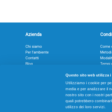
Azienda
Condiz
Chi siamo
Come o
Per l’ambiente
Metodi
Contatti
Modalit
Blog
Tempi 
Diventa rivenditore
Termini
Questo sito web utilizza i
Guadagna con il Dropship
Black Friday 2025
Utilizziamo i cookie per pe
media e per analizzare il no
nostro sito con i nostri par
quali potrebbero combinarl
utilizzo dei loro servizi.