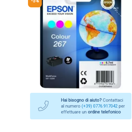
-5%
Hai bisogno di aiuto?
Contattaci
al numero
(+39) 0776.917042
per
effettuare un
ordine telefonico