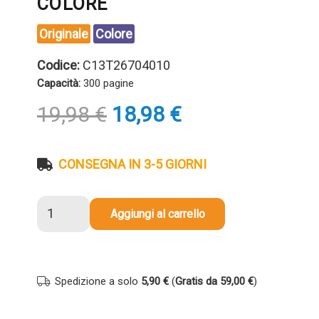
COLORE
Originale
Colore
Codice:
C13T26704010
Capacità:
300 pagine
Il
Il
19,98
€
18,98
€
prezzo
prezzo
originale
attuale
era:
è:
CONSEGNA IN 3-5 GIORNI
19,98 €.
18,98 €.
Cartuccia
Aggiungi al carrello
originale
Epson
C13T26704010
267
Spedizione a solo
5,90 €
(
Gratis da 59,00 €
)
Globo
COLORE