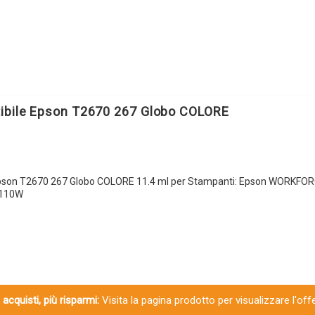
quantità
ibile Epson T2670 267 Globo COLORE
Epson T2670 267 Globo COLORE 11.4 ml per Stampanti: Epson WORKFO
-110W
 acquisti, più risparmi:
Visita la pagina prodotto per visualizzare l'off