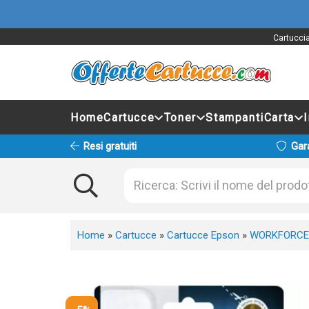
Cartuccia
Home
Cartucce
Toner
Stampanti
Carta
Resi gratuiti
Gar
Home
»
Cartucce
»
Cartucce Epson
»
WORKFORCE