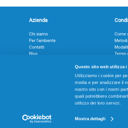
Azienda
Condiz
Chi siamo
Come o
Per l’ambiente
Metodi
Contatti
Modalit
Blog
Tempi 
Diventa rivenditore
Termini
Questo sito web utilizza i
Guadagna con il Dropship
Black Friday 2025
Utilizziamo i cookie per pe
media e per analizzare il no
nostro sito con i nostri par
quali potrebbero combinarl
utilizzo dei loro servizi.
© 2026
Offertecartucce.com
/ GRUPPO ADAM SRL – 
Powered by
DigitalUp
Mostra dettagli