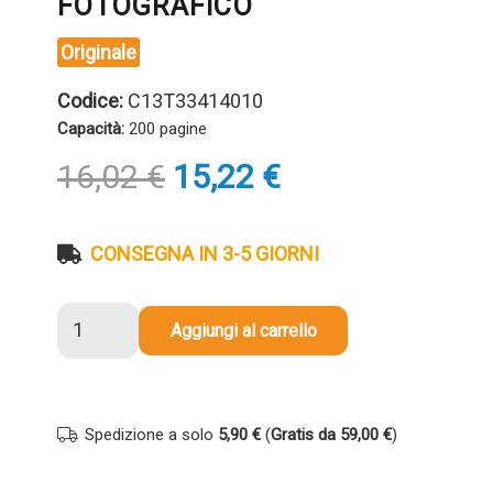
FOTOGRAFICO
Originale
Codice:
C13T33414010
Capacità:
200 pagine
Il
Il
16,02
€
15,22
€
prezzo
prezzo
originale
attuale
era:
è:
CONSEGNA IN 3-5 GIORNI
16,02 €.
15,22 €.
Cartuccia
Aggiungi al carrello
originale
Epson
C13T33414010
T33
Spedizione a solo
5,90 €
(
Gratis da 59,00 €
)
Arancia
NERO