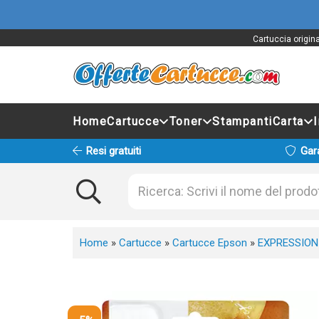
Cartuccia origi
Home
Cartucce
Toner
Stampanti
Carta
Resi gratuiti
Gar
Home
»
Cartucce
»
Cartucce Epson
»
EXPRESSION