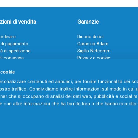
ioni di vendita
Garanzie
rdinare
Dicono di noi
 di pagamento
Garanzia Adam
à di spedizione
Sigillo Netcomm
di consegna
Privacy e cookie
 e condizioni
FAQ: Domande frequenti
 cookie
rsonalizzare contenuti ed annunci, per fornire funzionalità dei soc
stro traffico. Condividiamo inoltre informazioni sul modo in cui ut
tner che si occupano di analisi dei dati web, pubblicità e social m
e con altre informazioni che ha fornito loro o che hanno raccolto
VIA CERRO TARTARI, 21 – 03030 VILLA SANTA LUCIA (FR) – P.IVA