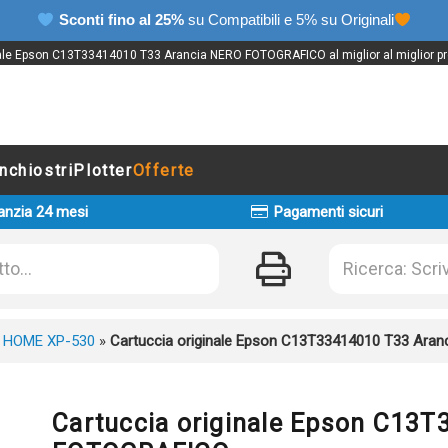
Sconti fino al 25%
su Compatibili e 5% su Originali
nale Epson C13T33414010 T33 Arancia NERO FOTOGRAFICO al miglior al miglior pre
Inchiostri
Plotter
Offerte
anzia 24 mesi
Pagamenti sicuri
 HOME XP-530
»
Cartuccia originale Epson C13T33414010 T33 Ar
Cartuccia originale Epson C13