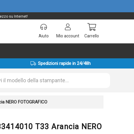
zzo su Internet!
Aiuto
Mio account
Carrello
Spedizioni rapide in 24/48h
ancia NERO FOTOGRAFICO
T33414010 T33 Arancia NERO