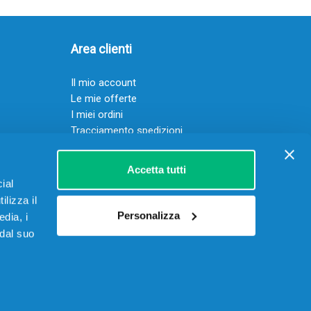
Area clienti
Il mio account
Le mie offerte
I miei ordini
Tracciamento spedizioni
Resi
Servizio clienti
Accetta tutti
ial
ilizza il
Personalizza
edia, i
 dal suo
 15906901002 – REA RM-1622070