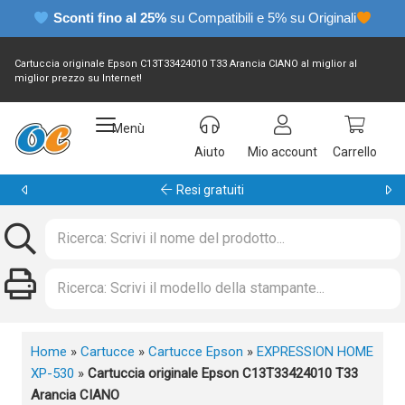
Sconti fino al 25%
su Compatibili e 5% su Originali
Cartuccia originale Epson C13T33424010 T33 Arancia CIANO al miglior al
miglior prezzo su Internet!
Menù
Aiuto
Mio account
Carrello
Garanzia 24 mesi
Home
»
Cartucce
»
Cartucce Epson
»
EXPRESSION HOME
XP-530
»
Cartuccia originale Epson C13T33424010 T33
Arancia CIANO