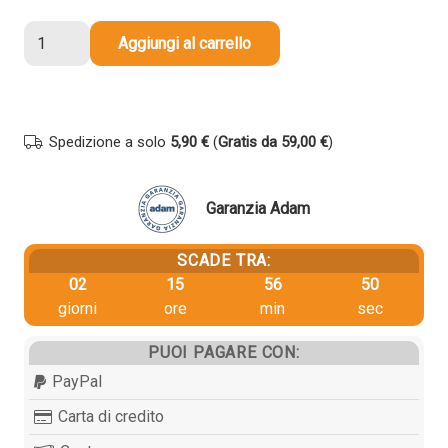
16,02 €.
15,22 €.
Cartuccia
Aggiungi al carrello
originale
Epson
C13T33424010
T33
Spedizione a solo
5,90 €
(
Gratis da 59,00 €
)
Arancia
CIANO
quantità
Garanzia Adam
SCADE TRA:
02
15
56
50
giorni
ore
min
sec
PUOI PAGARE CON:
PayPal
Carta di credito