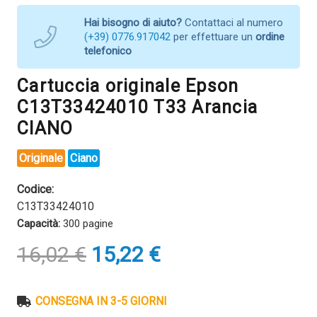
Hai bisogno di aiuto?
Contattaci al numero
(+39) 0776.917042
per effettuare un
ordine
telefonico
Cartuccia originale Epson
C13T33424010 T33 Arancia
CIANO
Originale
Ciano
Codice:
C13T33424010
Capacità:
300 pagine
Il
Il
16,02
€
15,22
€
prezzo
prezzo
originale
attuale
era:
è:
CONSEGNA IN 3-5 GIORNI