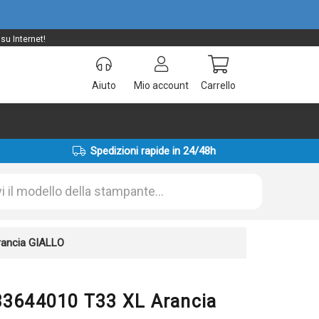
su Internet!
Aiuto
Mio account
Carrello
Spedizioni rapide in 24/48h
rancia GIALLO
T33644010 T33 XL Arancia