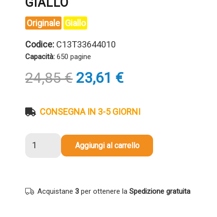
GIALLO
Originale
Giallo
Codice:
C13T33644010
Capacità:
650 pagine
Il
Il
24,85
€
23,61
€
prezzo
prezzo
originale
attuale
era:
è:
CONSEGNA IN 3-5 GIORNI
24,85 €.
23,61 €.
Cartuccia
Aggiungi al carrello
originale
Epson
C13T33644010
T33
Acquistane
3
per ottenere la
Spedizione gratuita
XL
Arancia