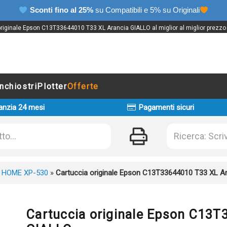
Sconti fino al 25%
su Compatibili e 5% su Originali
riginale Epson C13T33644010 T33 XL Arancia GIALLO al miglior al miglior prezzo 
Inchiostri
Plotter
Offerte
anzia 24 mesi
Pagamenti sicuri
 HOME XP-530
»
Cartuccia originale Epson C13T33644010 T33 XL A
Cartuccia originale Epson C13