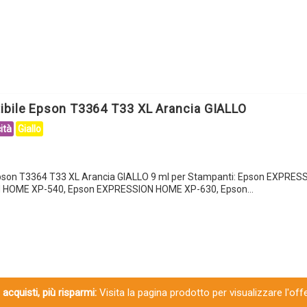
GIALLO
quantità
ibile Epson T3364 T33 XL Arancia GIALLO
ità
Giallo
Epson T3364 T33 XL Arancia GIALLO 9 ml per Stampanti: Epson EXPRE
N HOME XP-540, Epson EXPRESSION HOME XP-630, Epson…
 acquisti, più risparmi:
Visita la pagina prodotto per visualizzare l'off