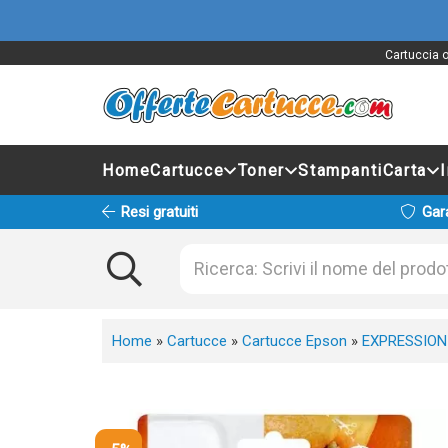
Cartuccia o
Home
Cartucce
Toner
Stampanti
Carta
Resi gratuiti
Gar
Home
»
Cartucce
»
Cartucce Epson
»
EXPRESSION