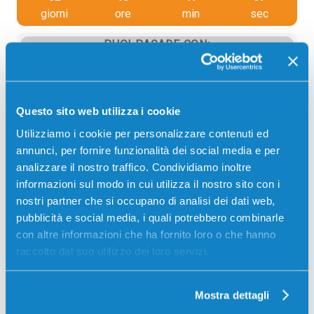
giorni
ore
min
sec
PUOI PAGARE CON:
PayPal
Carta di credito
Questo sito web utilizza i cookie
Contrassegno
Utilizziamo i cookie per personalizzare contenuti ed
Bonifico bancario
annunci, per fornire funzionalità dei social media e per
analizzare il nostro traffico. Condividiamo inoltre
informazioni sul modo in cui utilizza il nostro sito con i
nostri partner che si occupano di analisi dei dati web,
Descrizione
pubblicità e social media, i quali potrebbero combinarle
con altre informazioni che ha fornito loro o che hanno
Cartuccia originale Epson C13T488011 T488
raccolto dal suo utilizzo dei loro servizi.
MAGENTA CHIARO 110 ml per Stampanti: Epson
STYLUS PRO 5500
Mostra dettagli