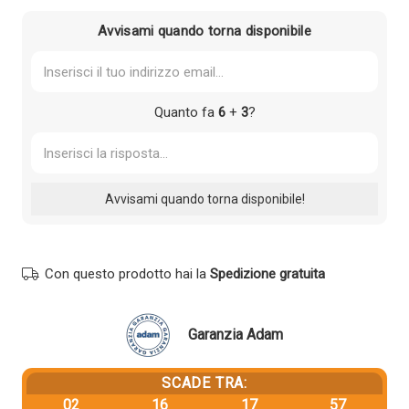
139,11 €.
132,15 €.
Avvisami quando torna disponibile
Quanto fa
6
+
3
?
Con questo prodotto hai la
Spedizione gratuita
Garanzia Adam
SCADE TRA:
02
16
17
57