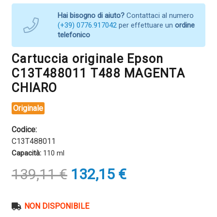
Hai bisogno di aiuto?
Contattaci al numero
(+39) 0776.917042
per effettuare un
ordine
telefonico
Cartuccia originale Epson
C13T488011 T488 MAGENTA
CHIARO
Originale
Codice:
C13T488011
Capacità:
110 ml
Il
Il
139,11
€
132,15
€
prezzo
prezzo
originale
attuale
era:
è:
NON DISPONIBILE