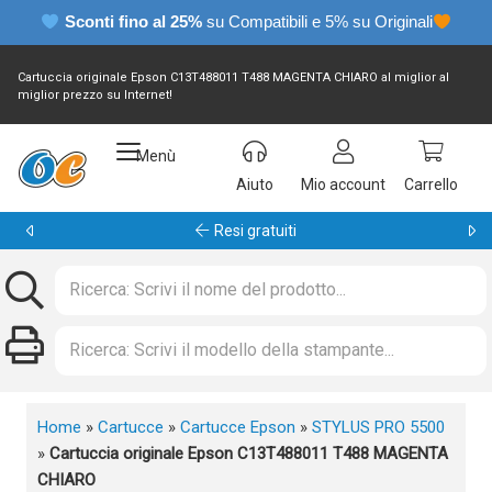
Sconti fino al 25%
su Compatibili e 5% su Originali
Cartuccia originale Epson C13T488011 T488 MAGENTA CHIARO al miglior al
miglior prezzo su Internet!
Menù
Aiuto
Mio account
Carrello
Garanzia 24 mesi
Home
»
Cartucce
»
Cartucce Epson
»
STYLUS PRO 5500
»
Cartuccia originale Epson C13T488011 T488 MAGENTA
CHIARO