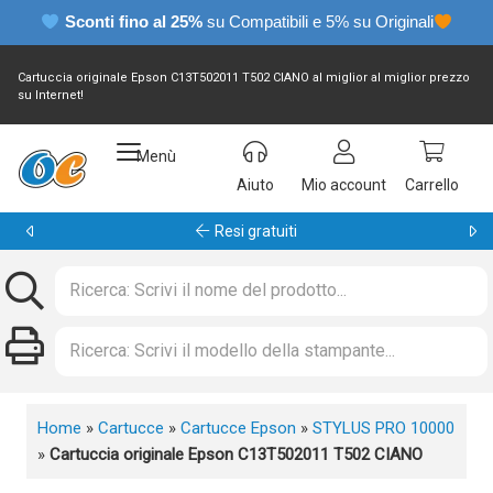
Sconti fino al 25%
su Compatibili e 5% su Originali
Cartuccia originale Epson C13T502011 T502 CIANO al miglior al miglior prezzo
su Internet!
Menù
Aiuto
Mio account
Carrello
Resi gratuiti
Home
»
Cartucce
»
Cartucce Epson
»
STYLUS PRO 10000
»
Cartuccia originale Epson C13T502011 T502 CIANO