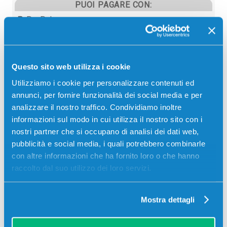
PUOI PAGARE CON:
PayPal
Carta di credito
Contrassegno
Questo sito web utilizza i cookie
Bonifico bancario
Utilizziamo i cookie per personalizzare contenuti ed
annunci, per fornire funzionalità dei social media e per
analizzare il nostro traffico. Condividiamo inoltre
informazioni sul modo in cui utilizza il nostro sito con i
Descrizione
nostri partner che si occupano di analisi dei dati web,
pubblicità e social media, i quali potrebbero combinarle
Cartuccia originale Epson C13T502011 T502 CIANO
con altre informazioni che ha fornito loro o che hanno
500 ml per Stampanti: Epson STYLUS PRO 10000
raccolto dal suo utilizzo dei loro servizi.
Mostra dettagli