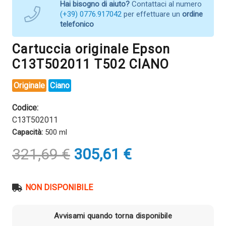
Hai bisogno di aiuto?
Contattaci al numero
(+39) 0776.917042
per effettuare un
ordine
telefonico
Cartuccia originale Epson
C13T502011 T502 CIANO
Originale
Ciano
Codice:
C13T502011
Capacità:
500 ml
Il
Il
321,69
€
305,61
€
prezzo
prezzo
originale
attuale
era:
è:
NON DISPONIBILE
321,69 €.
305,61 €.
Avvisami quando torna disponibile