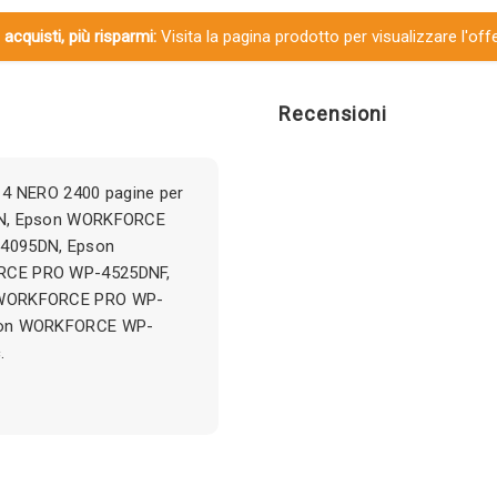
 acquisti, più risparmi:
Visita la pagina prodotto per visualizzare l'off
Recensioni
14 NERO 2400 pagine per
N, Epson WORKFORCE
4095DN, Epson
CE PRO WP-4525DNF,
 WORKFORCE PRO WP-
son WORKFORCE WP-
.