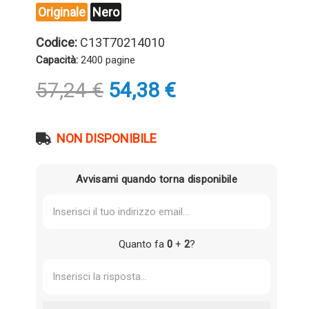
Originale
Nero
Codice:
C13T70214010
Capacità:
2400 pagine
Il
Il
57,24
€
54,38
€
prezzo
prezzo
originale
attuale
era:
è:
NON DISPONIBILE
57,24 €.
54,38 €.
Avvisami quando torna disponibile
Quanto fa
0
+
2
?