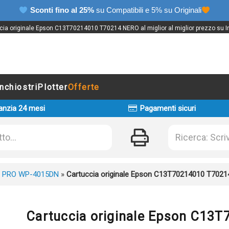
Sconti fino al 25%
su Compatibili e 5% su Originali
cia originale Epson C13T70214010 T70214 NERO al miglior al miglior prezzo su In
Inchiostri
Plotter
Offerte
anzia 24 mesi
Pagamenti sicuri
 PRO WP-4015DN
»
Cartuccia originale Epson C13T70214010 T702
Cartuccia originale Epson C13