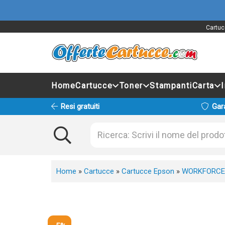
Cartuc
Home
Cartucce
Toner
Stampanti
Carta
Resi gratuiti
Gar
Home
»
Cartucce
»
Cartucce Epson
»
WORKFORCE