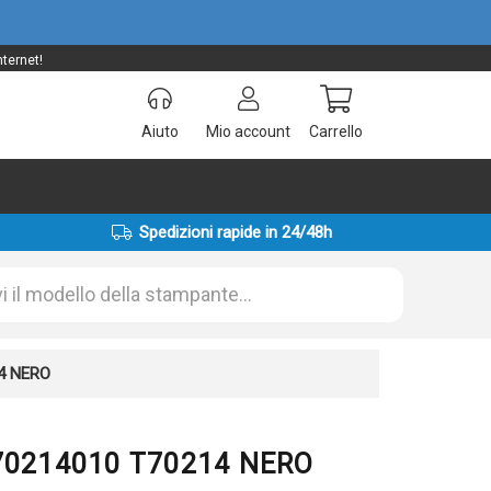
ternet!
Aiuto
Mio account
Carrello
Spedizioni rapide in 24/48h
14 NERO
T70214010 T70214 NERO