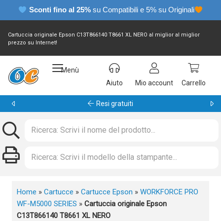
Sconti fino al 25%
su Compatibili e 5% su Originali
Cartuccia originale Epson C13T866140 T8661 XL NERO al miglior al miglior
prezzo su Internet!
Menù
Aiuto
Mio account
Carrello
Garanzia 24 mesi
Home
»
Cartucce
»
Cartucce Epson
»
WORKFORCE PRO
WF-M5000 SERIES
»
Cartuccia originale Epson
C13T866140 T8661 XL NERO