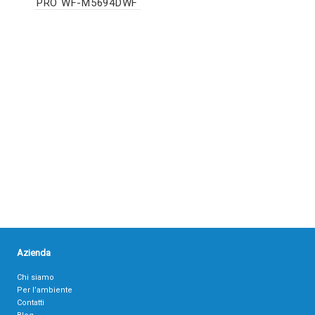
PRO WF-M5694DWF
Azienda
Chi siamo
Per l’ambiente
Contatti