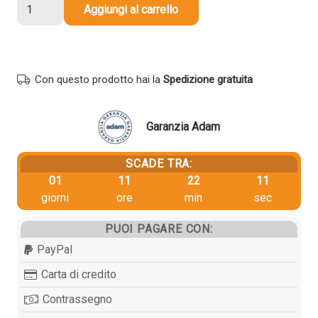
Cartuccia
Aggiungi al carrello
originale
Epson
C13T866140
T8661
Con questo prodotto hai la
Spedizione gratuita
XL
NERO
quantità
Garanzia Adam
SCADE TRA:
01
11
22
11
giorni
ore
min
sec
PUOI PAGARE CON:
PayPal
Carta di credito
Contrassegno