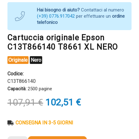
Hai bisogno di aiuto?
Contattaci al numero
(+39) 0776.917042
per effettuare un
ordine
telefonico
Cartuccia originale Epson
C13T866140 T8661 XL NERO
Originale
Nero
Codice:
C13T866140
Capacità:
2500 pagine
Il
Il
107,91
€
102,51
€
prezzo
prezzo
originale
attuale
era:
è:
CONSEGNA IN 3-5 GIORNI
107,91 €.
102,51 €.