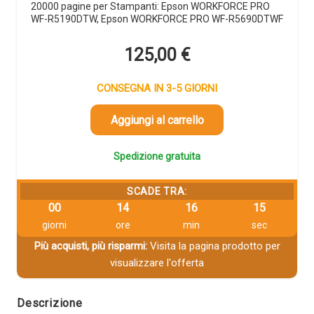
20000 pagine per Stampanti: Epson WORKFORCE PRO
WF-R5190DTW, Epson WORKFORCE PRO WF-R5690DTWF
125,00
€
CONSEGNA IN 3-5 GIORNI
Aggiungi al carrello
Spedizione gratuita
SCADE TRA:
00
14
16
15
giorni
ore
min
sec
Più acquisti, più risparmi:
Visita la pagina prodotto per
visualizzare l'offerta
Descrizione