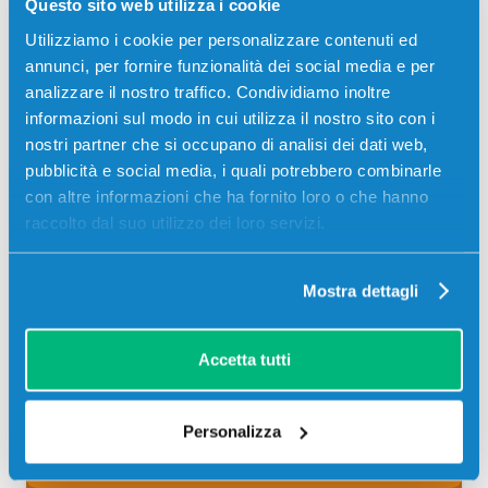
CIANO
Questo sito web utilizza i cookie
Compatibile
Alta capacità
Ciano
Utilizziamo i cookie per personalizzare contenuti ed
annunci, per fornire funzionalità dei social media e per
Codice:
T8782.C
analizzare il nostro traffico. Condividiamo inoltre
Cartuccia compatibile Epson T8782 XXL CIANO 20000
informazioni sul modo in cui utilizza il nostro sito con i
pagine per Stampanti: Epson WORKFORCE PRO WF-
nostri partner che si occupano di analisi dei dati web,
R5190DTW, Epson WORKFORCE PRO WF-R5690DTWF
pubblicità e social media, i quali potrebbero combinarle
con altre informazioni che ha fornito loro o che hanno
125,00
€
raccolto dal suo utilizzo dei loro servizi.
CONSEGNA IN 3-5 GIORNI
Mostra dettagli
Aggiungi al carrello
Accetta tutti
Spedizione gratuita
SCADE TRA:
Personalizza
00
14
16
15
giorni
ore
min
sec