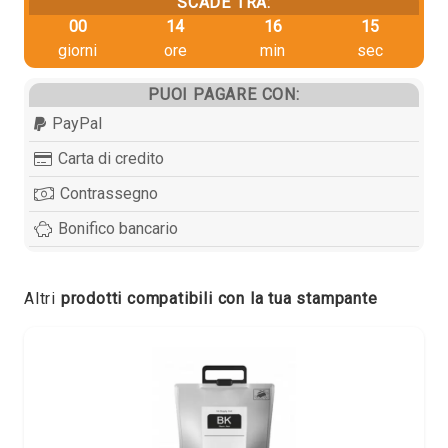
SCADE TRA:
00
14
16
15
giorni
ore
min
sec
PUOI PAGARE CON:
PayPal
Carta di credito
Contrassegno
Bonifico bancario
Altri
prodotti compatibili con la tua stampante