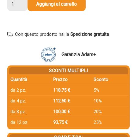
Cartuccia
Aggiungi al carrello
compatibile
Epson
T8784
XXL
Con questo prodotto hai la
Spedizione gratuita
GIALLO
quantità
Garanzia Adam+
SCONTI MULTIPLI
Quantità
Prezzo
Sconto
da 2 pz.
118,75 €
5%
da 4 pz.
112,50 €
10%
da 8 pz.
100,00 €
20%
da 12 pz.
93,75 €
25%