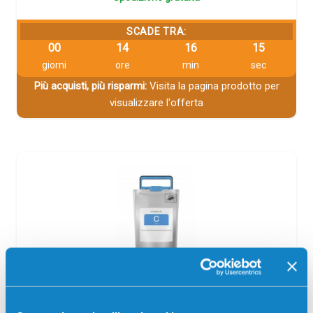
SCADE TRA:
00
14
16
15
giorni
ore
min
sec
Più acquisti, più risparmi:
Visita la pagina prodotto per
visualizzare l'offerta
Cartuccia compatibile Epson T8782 XXL