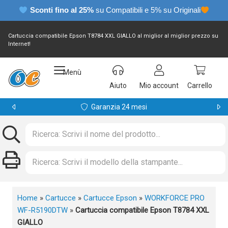
Sconti fino al 25%
su Compatibili e 5% su Originali
Cartuccia compatibile Epson T8784 XXL GIALLO al miglior al miglior prezzo su
Internet!
Menù
Aiuto
Mio account
Carrello
Garanzia 24 mesi
Home
»
Cartucce
»
Cartucce Epson
»
WORKFORCE PRO
WF-R5190DTW
»
Cartuccia compatibile Epson T8784 XXL
GIALLO