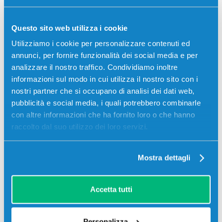
CONSEGNA IN 24/48 ORE
Questo sito web utilizza i cookie
Aggiungi al carrello
Utilizziamo i cookie per personalizzare contenuti ed
annunci, per fornire funzionalità dei social media e per
analizzare il nostro traffico. Condividiamo inoltre
SCADE TRA:
informazioni sul modo in cui utilizza il nostro sito con i
01
08
18
59
nostri partner che si occupano di analisi dei dati web,
giorni
ore
min
sec
pubblicità e social media, i quali potrebbero combinarle
Più acquisti, più risparmi:
Visita la pagina prodotto per
con altre informazioni che ha fornito loro o che hanno
visualizzare l'offerta
raccolto dal suo utilizzo dei loro servizi.
Descrizione
Mostra dettagli
Cartuccia compatibile Hp 7FP20UE 308XL COLORE
Accetta tutti
120 pagine per Stampanti: Hp ENVY 6110E AIO, Hp
ENVY 6120E AIO, Hp ENVY 6122E AIO, Hp ENVY
6130E AIO, Hp ENVY 6132E AIO, Hp ENVY 6520E AIO,
Personalizza