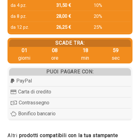
da 4 pz.
31,50 €
10%
da 8 pz.
28,00 €
20%
da 12 pz.
26,25 €
25%
SCADE TRA:
01
08
18
59
giorni
ore
min
sec
PUOI PAGARE CON:
PayPal
Carta di credito
Contrassegno
Bonifico bancario
Altri
prodotti compatibili con la tua stampante