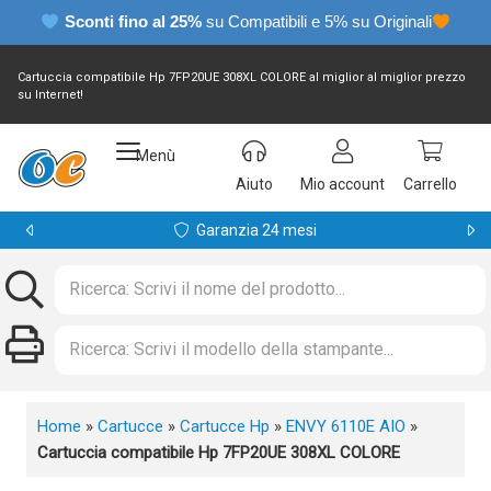
Sconti fino al 25%
su Compatibili e 5% su Originali
Cartuccia compatibile Hp 7FP20UE 308XL COLORE al miglior al miglior prezzo
su Internet!
Menù
Aiuto
Mio account
Carrello
Garanzia 24 mesi
Home
»
Cartucce
»
Cartucce Hp
»
ENVY 6110E AIO
»
Cartuccia compatibile Hp 7FP20UE 308XL COLORE