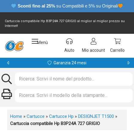
Sconti fino al 25%
su Compatibili e 5% su Originali
Cartuccia compatibile Hp B3P24A 727 GRIGIO al miglior al miglior prezzo su
Internet!
Menù
Aiuto
Mio account
Carrello
Garanzia 24 mesi
Home
»
Cartucce
»
Cartucce Hp
»
DESIGNJET T1500
»
Cartuccia compatibile Hp B3P24A 727 GRIGIO