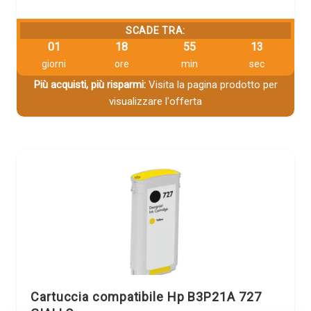
SCADE TRA:
01
18
55
12
giorni
ore
min
sec
Più acquisti, più risparmi:
Visita la pagina prodotto per
visualizzare l'offerta
Cartuccia compatibile Hp B3P21A 727