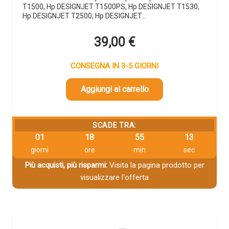
T1500, Hp DESIGNJET T1500PS, Hp DESIGNJET T1530,
Hp DESIGNJET T2500, Hp DESIGNJET…
39,00
€
CONSEGNA IN 3-5 GIORNI
Aggiungi al carrello
SCADE TRA:
01
18
55
12
giorni
ore
min
sec
Più acquisti, più risparmi:
Visita la pagina prodotto per
visualizzare l'offerta