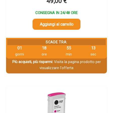
49,00
€
CONSEGNA IN 24/48 ORE
Aggiungi al carrello
SCADE TRA:
01
18
55
12
giorni
ore
min
sec
Più acquisti, più risparmi:
Visita la pagina prodotto per
visualizzare l'offerta