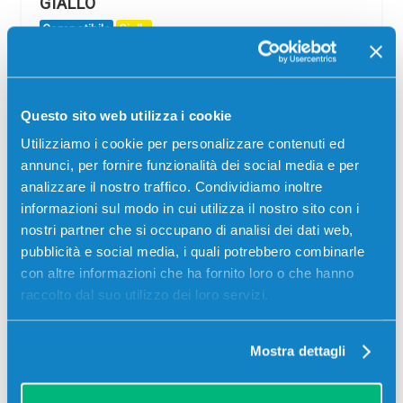
GIALLO
Compatibile
Giallo
Codice:
B3P21A.C
Cartuccia compatibile Hp B3P21A 727 GIALLO 130 ml per
Stampanti: Hp DESIGNJET T1500, Hp DESIGNJET
Questo sito web utilizza i cookie
T1500PS, Hp DESIGNJET T1530, Hp DESIGNJET T2500,
Hp DESIGNJET T920,…
Utilizziamo i cookie per personalizzare contenuti ed
annunci, per fornire funzionalità dei social media e per
49,00
€
analizzare il nostro traffico. Condividiamo inoltre
informazioni sul modo in cui utilizza il nostro sito con i
CONSEGNA IN 24/48 ORE
nostri partner che si occupano di analisi dei dati web,
pubblicità e social media, i quali potrebbero combinarle
Aggiungi al carrello
con altre informazioni che ha fornito loro o che hanno
raccolto dal suo utilizzo dei loro servizi.
SCADE TRA:
Mostra dettagli
01
18
55
12
giorni
ore
min
sec
Più acquisti, più risparmi:
Visita la pagina prodotto per