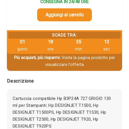
CONSEGNA IN 24/48 ORE
Aggiungi al carrello
SCADE TRA:
01
18
55
12
giorni
ore
min
sec
Più acquisti, più risparmi:
Visita la pagina prodotto per
visualizzare l'offerta
Descrizione
Cartuccia compatibile Hp B3P24A 727 GRIGIO 130
ml per Stampanti: Hp DESIGNJET T1500, Hp
DESIGNJET T1500PS, Hp DESIGNJET T1530, Hp
DESIGNJET T2500, Hp DESIGNJET T920, Hp
DESIGNJET T920PS