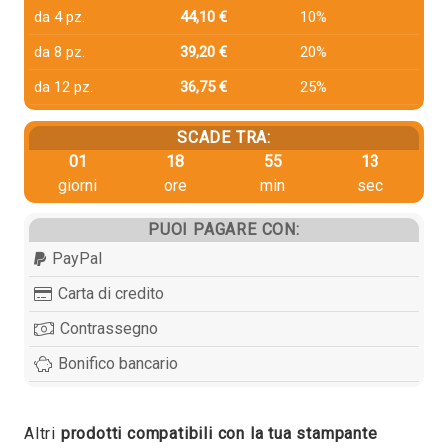
da 4 pz.
44,10 €
10%
da 8 pz.
39,20 €
20%
da 12 pz.
36,75 €
25%
SCADE TRA:
01
18
55
12
giorni
ore
min
sec
PUOI PAGARE CON:
PayPal
Carta di credito
Contrassegno
Bonifico bancario
Altri
prodotti compatibili con la tua stampante